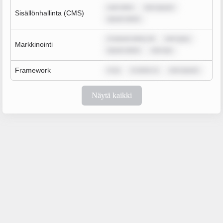
sum dolo
rem ipsum
Sisällönhallinta (CMS)
ipsum dolor
m ipsum dolor sit
rem ipsu
Markkinointi
ipsum dolor
rem ips
Framework
m ip
m dolor si
rem ipsum
Näytä kaikki