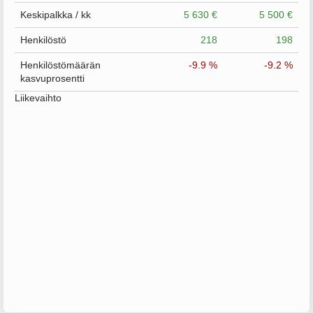
Keskipalkka / kk
5 630 €
5 500 €
Henkilöstö
218
198
Henkilöstömäärän
-9.9 %
-9.2 %
kasvuprosentti
Liikevaihto