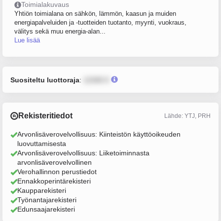
Toimialakuvaus
Yhtiön toimialana on sähkön, lämmön, kaasun ja muiden
energiapalveluiden ja -tuotteiden tuotanto, myynti, vuokraus,
välitys sekä muu energia-alan...
Lue lisää
Suositeltu luottoraja
:
12345 €
Rekisteritiedot
Lähde: YTJ, PRH
Arvonlisäverovelvollisuus: Kiinteistön käyttöoikeuden
luovuttamisesta
Arvonlisäverovelvollisuus: Liiketoiminnasta
arvonlisäverovelvollinen
Verohallinnon perustiedot
Ennakkoperintärekisteri
Kaupparekisteri
Työnantajarekisteri
Edunsaajarekisteri