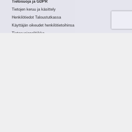
Tietosuoja ja GDPR
Tietojen keruu ja käsittely
Henkilötiedot Taloustutkassa
Käyttäjän oikeudet henkilötietoihinsa
Tietosuojapolitiikka
Tietoturvapolitiikka
Evästeet
Tutustu palveluun
Ratkaisut
Tietoa palvelusta
Luottorajan määrittely
Tunnusluvut
Maksuviiveet
Hinnasto
Päivitykset
Ohjeistus