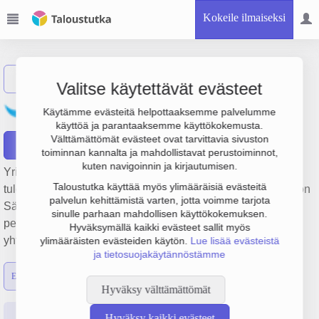
Kokeile ilmaiseksi
Näytä haku
Valitse käytettävät evästeet
Tampereen Energia Oy
Käytämme evästeitä helpottaaksemme palvelumme
käyttöä ja parantaaksemme käyttökokemusta.
Välttämättömät evästeet ovat tarvittavia sivuston
Raportit
toiminnan kannalta ja mahdollistavat perustoiminnot,
kuten navigoinnin ja kirjautumisen.
Yrityksen Tampereen Energia Oy liikevaihto on 193 milj. €,
Taloustutka käyttää myös ylimääräisiä evästeitä
tulos 26.4 milj. € ja henkilöstömäärä 198. Sen päätoimiala on
palvelun kehittämistä varten, jotta voimme tarjota
Sähkön tuotanto uusiutumattomilla energialähteillä,
sinulle parhaan mahdollisen käyttökokemuksen.
perustamisvuosi 1978 ja sijainti Tampere. Yrityksen
Hyväksymällä kaikki evästeet sallit myös
yhtiömuoto Osakeyhtiö (OY).
ylimääräisten evästeiden käytön.
Lue lisää evästeistä
ja tietosuojakäytännöstämme
Emon luvut
Konsernin luvut
Hyväksy välttämättömät
Perustiedot
Tilinpäätösluvut
Päättäjätiedot
Hyväksy kaikki evästeet