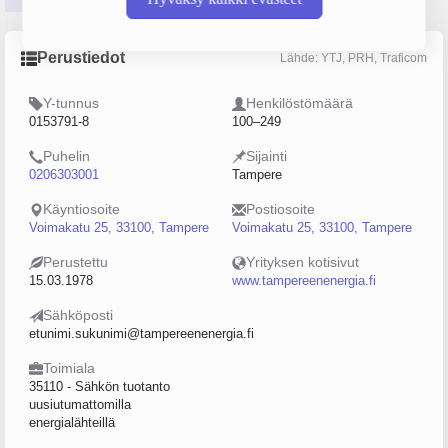
Perustiedot
Lähde: YTJ, PRH, Traficom
Y-tunnus
Henkilöstömäärä
0153791-8
100–249
Puhelin
Sijainti
0206303001
Tampere
Käyntiosoite
Postiosoite
Voimakatu 25, 33100, Tampere
Voimakatu 25, 33100, Tampere
Perustettu
Yrityksen kotisivut
15.03.1978
www.tampereenenergia.fi
Sähköposti
etunimi.sukunimi@tampereenenergia.fi
Toimiala
35110 - Sähkön tuotanto
uusiutumattomilla
energialähteillä