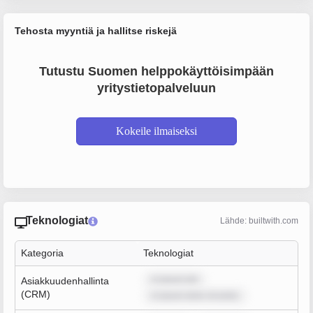
Tehosta myyntiä ja hallitse riskejä
Tutustu Suomen helppokäyttöisimpään
yritystietopalveluun
Kokeile ilmaiseksi
Teknologiat
Lähde: builtwith.com
Kategoria
Teknologiat
m ipsum dol
Asiakkuudenhallinta
(CRM)
m ipsum dolor sit amet,