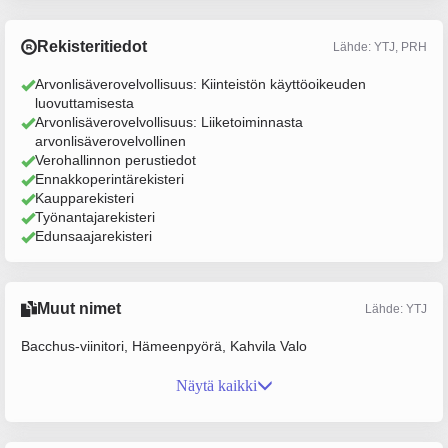
Rekisteritiedot
Lähde: YTJ, PRH
Arvonlisäverovelvollisuus: Kiinteistön käyttöoikeuden
luovuttamisesta
Arvonlisäverovelvollisuus: Liiketoiminnasta
arvonlisäverovelvollinen
Verohallinnon perustiedot
Ennakkoperintärekisteri
Kaupparekisteri
Työnantajarekisteri
Edunsaajarekisteri
Muut nimet
Lähde: YTJ
Bacchus-viinitori, Hämeenpyörä, Kahvila Valo
Näytä kaikki