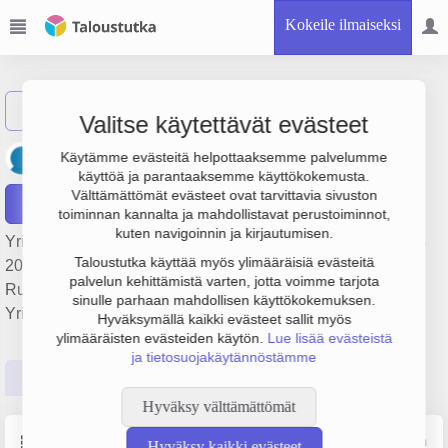
Kokeile ilmaiseksi
Näytä haku
Valitse käytettävät evästeet
Aleksin Ravintolat Oy
Käytämme evästeitä helpottaaksemme palvelumme
käyttöä ja parantaaksemme käyttökokemusta.
Välttämättömät evästeet ovat tarvittavia sivuston
Raportit
toiminnan kannalta ja mahdollistavat perustoiminnot,
kuten navigoinnin ja kirjautumisen.
Yrityksen Aleksin Ravintolat Oy liikevaihto on 4 milj. €, tulos
Taloustutka käyttää myös ylimääräisiä evästeitä
209 000 € ja henkilöstömäärä 40. Sen päätoimiala on
palvelun kehittämistä varten, jotta voimme tarjota
Ruokaravintolat, perustamisvuosi 1978 ja sijainti Tampere.
sinulle parhaan mahdollisen käyttökokemuksen.
Yrityksen yhtiömuoto Osakeyhtiö (OY).
Hyväksymällä kaikki evästeet sallit myös
ylimääräisten evästeiden käytön.
Lue lisää evästeistä
ja tietosuojakäytännöstämme
Perustiedot
Tilinpäätösluvut
Päättäjätiedot
Hyväksy välttämättömät
Perustiedot
Lähde: YTJ, PRH, Traficom
Hyväksy kaikki evästeet