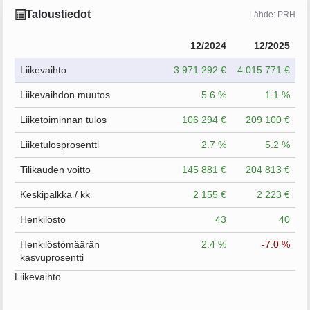
Taloustiedot
Lähde: PRH
12/2024
12/2025
Liikevaihto
3 971 292 €
4 015 771 €
Liikevaihdon muutos
5.6 %
1.1 %
Liiketoiminnan tulos
106 294 €
209 100 €
Liiketulosprosentti
2.7 %
5.2 %
Tilikauden voitto
145 881 €
204 813 €
Keskipalkka / kk
2 155 €
2 223 €
Henkilöstö
43
40
Henkilöstömäärän
2.4 %
-7.0 %
kasvuprosentti
Liikevaihto