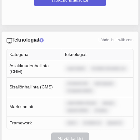
Teknologiat
Lähde: builtwith.com
Kategoria
Teknologiat
Asiakkuudenhallinta
sum dolor
m dolor sit amet, co
(CRM)
m ipsum do
rem ipsum
Sisällönhallinta (CMS)
m ipsum dolor
sum dolor sit am
ipsum
Markkinointi
ipsum dolor
m ipsu
Framework
rem i
m dolor si
ipsum d
Näytä kaikki