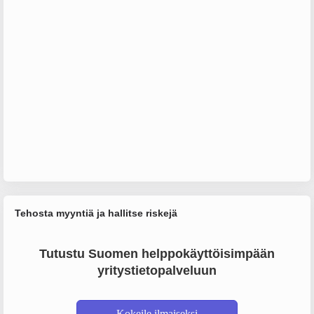
Tehosta myyntiä ja hallitse riskejä
Tutustu Suomen helppokäyttöisimpään
yritystietopalveluun
Kokeile ilmaiseksi