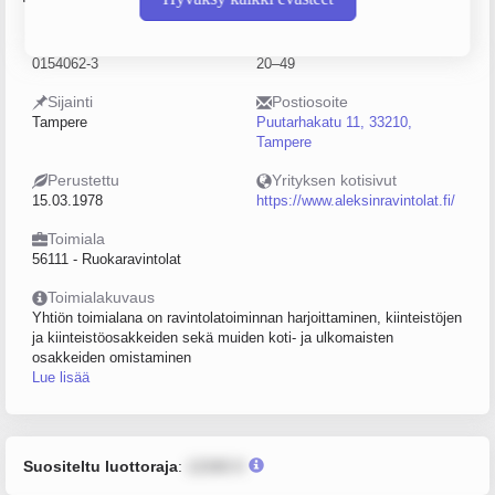
Y-tunnus
Henkilöstömäärä
0154062-3
20–49
Sijainti
Postiosoite
Tampere
Puutarhakatu 11, 33210,
Tampere
Perustettu
Yrityksen kotisivut
15.03.1978
https://www.aleksinravintolat.fi/
Toimiala
56111 - Ruokaravintolat
Toimialakuvaus
Yhtiön toimialana on ravintolatoiminnan harjoittaminen, kiinteistöjen
ja kiinteistöosakkeiden sekä muiden koti- ja ulkomaisten
osakkeiden omistaminen
Lue lisää
Suositeltu luottoraja
:
12345 €