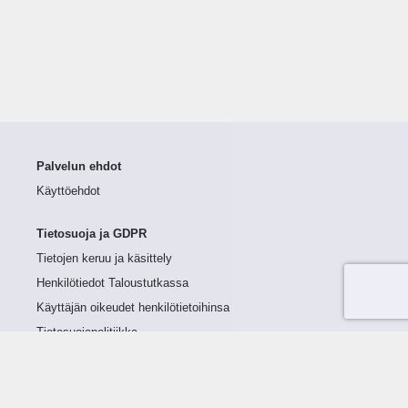
Palvelun ehdot
Käyttöehdot
Tietosuoja ja GDPR
Tietojen keruu ja käsittely
Henkilötiedot Taloustutkassa
Käyttäjän oikeudet henkilötietoihinsa
Tietosuojapolitiikka
Tietoturvapolitiikka
Evästeet