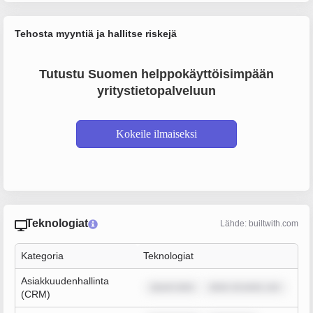
Tehosta myyntiä ja hallitse riskejä
Tutustu Suomen helppokäyttöisimpään
yritystietopalveluun
Kokeile ilmaiseksi
Teknologiat
Lähde: builtwith.com
Kategoria
Teknologiat
Asiakkuudenhallinta
ipsum dolo
dolor sit amet, con
(CRM)