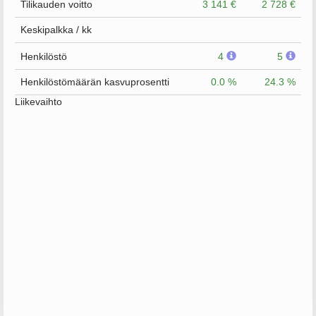
Tilikauden voitto
3 141 €
2 728 €
Keskipalkka / kk
Henkilöstö
4
5
Henkilöstömäärän kasvuprosentti
0.0 %
24.3 %
Liikevaihto