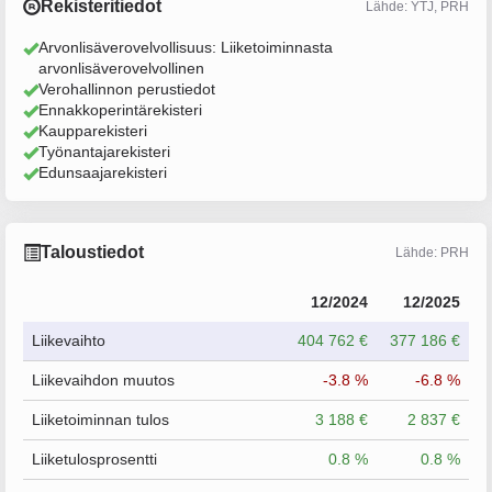
Rekisteritiedot
Lähde: YTJ, PRH
Arvonlisäverovelvollisuus: Liiketoiminnasta
arvonlisäverovelvollinen
Verohallinnon perustiedot
Ennakkoperintärekisteri
Kaupparekisteri
Työnantajarekisteri
Edunsaajarekisteri
Taloustiedot
Lähde: PRH
12/2024
12/2025
Liikevaihto
404 762 €
377 186 €
Liikevaihdon muutos
-3.8 %
-6.8 %
Liiketoiminnan tulos
3 188 €
2 837 €
Liiketulosprosentti
0.8 %
0.8 %