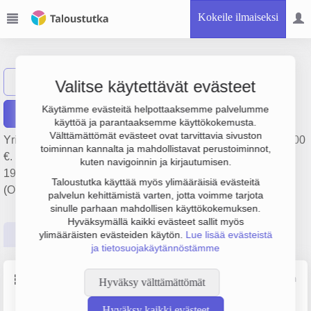
Kokeile ilmaiseksi
PK-Paino Oy
Näytä haku
Valitse käytettävät evästeet
Käytämme evästeitä helpottaaksemme palvelumme
Raportit
käyttöä ja parantaaksemme käyttökokemusta.
Välttämättömät evästeet ovat tarvittavia sivuston
Yrityksen PK-Paino Oy liikevaihto on 377 000 € ja tulos 3 000
toiminnan kannalta ja mahdollistavat perustoiminnot,
€. Sen päätoimiala on Muu painaminen, perustamisvuosi
kuten navigoinnin ja kirjautumisen.
1978 ja sijainti Tampere. Yrityksen yhtiömuoto Osakeyhtiö
Taloustutka käyttää myös ylimääräisiä evästeitä
(OY).
palvelun kehittämistä varten, jotta voimme tarjota
sinulle parhaan mahdollisen käyttökokemuksen.
Hyväksymällä kaikki evästeet sallit myös
Perustiedot
Tilinpäätösluvut
Päättäjätiedot
ylimääräisten evästeiden käytön.
Lue lisää evästeistä
ja tietosuojakäytännöstämme
Perustiedot
Lähde: YTJ, PRH, Traficom
Hyväksy välttämättömät
Hyväksy kaikki evästeet
Y-tunnus
Henkilöstömäärä