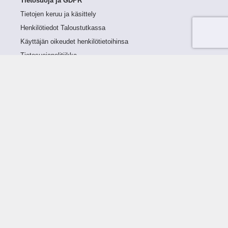
Tietosuoja ja GDPR
Tietojen keruu ja käsittely
Henkilötiedot Taloustutkassa
Käyttäjän oikeudet henkilötietoihinsa
Tietosuojapolitiikka
Tietoturvapolitiikka
Evästeet
Tutustu palveluun
Ratkaisut
Tietoa palvelusta
Luottorajan määrittely
Tunnusluvut
Maksuviiveet
Hinnasto
Päivitykset
Ohjeistus