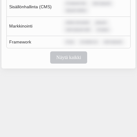
m ipsum do
rem ipsum
Sisällönhallinta (CMS)
ipsum dolor
dolor sit amet
ipsum
Markkinointi
rem ipsum dol
m ipsu
Framework
m ip
m dolor si
rem ipsum
Näytä kaikki