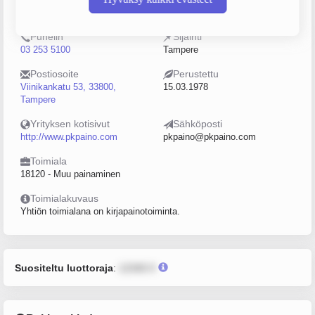
0154650-7
0–4
Puhelin
Sijainti
03 253 5100
Tampere
Postiosoite
Perustettu
Viinikankatu 53, 33800,
15.03.1978
Tampere
Yrityksen kotisivut
Sähköposti
http://www.pkpaino.com
pkpaino@pkpaino.com
Toimiala
18120 - Muu painaminen
Toimialakuvaus
Yhtiön toimialana on kirjapainotoiminta.
Suositeltu luottoraja
:
12345 €