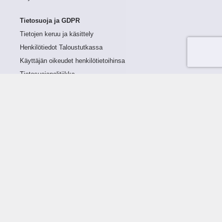
Tietosuoja ja GDPR
Tietojen keruu ja käsittely
Henkilötiedot Taloustutkassa
Käyttäjän oikeudet henkilötietoihinsa
Tietosuojapolitiikka
Tietoturvapolitiikka
Evästeet
Tutustu palveluun
Ratkaisut
Tietoa palvelusta
Luottorajan määrittely
Tunnusluvut
Maksuviiveet
Hinnasto
Päivitykset