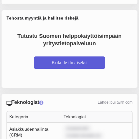
Tehosta myyntiä ja hallitse riskejä
Tutustu Suomen helppokäyttöisimpään
yritystietopalveluun
Kokeile ilmaiseksi
Teknologiat
Lähde: builtwith.com
Kategoria
Teknologiat
m ipsum dol
Asiakkuudenhallinta
(CRM)
m dolor sit amet, co