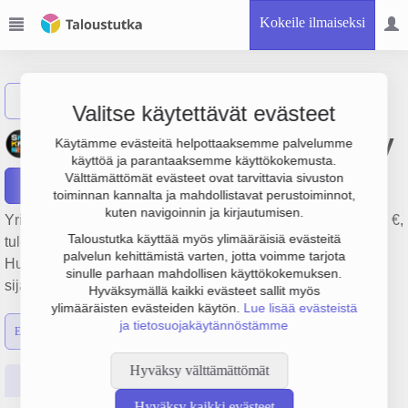
Kokeile ilmaiseksi
Näytä haku
Valitse käytettävät evästeet
Tampereen Särkänniemi Oy
Käytämme evästeitä helpottaaksemme palvelumme
käyttöä ja parantaaksemme käyttökokemusta.
Välttämättömät evästeet ovat tarvittavia sivuston
Raportit
toiminnan kannalta ja mahdollistavat perustoiminnot,
kuten navigoinnin ja kirjautumisen.
Yrityksen Tampereen Särkänniemi Oy liikevaihto on 20 milj. €,
Taloustutka käyttää myös ylimääräisiä evästeitä
tulos -4 milj. € ja henkilöstömäärä 187. Sen päätoimiala on
palvelun kehittämistä varten, jotta voimme tarjota
Huvi- ja teemapuistojen toiminta, perustamisvuosi 1978 ja
sinulle parhaan mahdollisen käyttökokemuksen.
sijainti Tampere. Yrityksen yhtiömuoto Osakeyhtiö (OY).
Hyväksymällä kaikki evästeet sallit myös
ylimääräisten evästeiden käytön.
Lue lisää evästeistä
ja tietosuojakäytännöstämme
Emon luvut
Konsernin luvut
Hyväksy välttämättömät
Perustiedot
Tilinpäätösluvut
Päättäjätiedot
Hyväksy kaikki evästeet