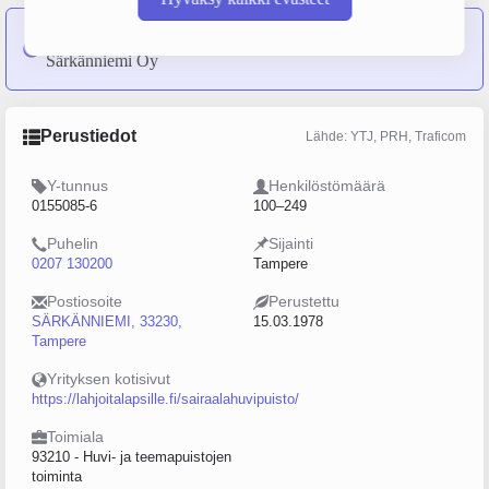
FunZones Oy
on sulautunut yritykseen Tampereen
Särkänniemi Oy
Perustiedot
Lähde: YTJ, PRH, Traficom
Y-tunnus
Henkilöstömäärä
0155085-6
100–249
Puhelin
Sijainti
0207 130200
Tampere
Postiosoite
Perustettu
SÄRKÄNNIEMI, 33230,
15.03.1978
Tampere
Yrityksen kotisivut
https://lahjoitalapsille.fi/sairaalahuvipuisto/
Toimiala
93210 - Huvi- ja teemapuistojen
toiminta