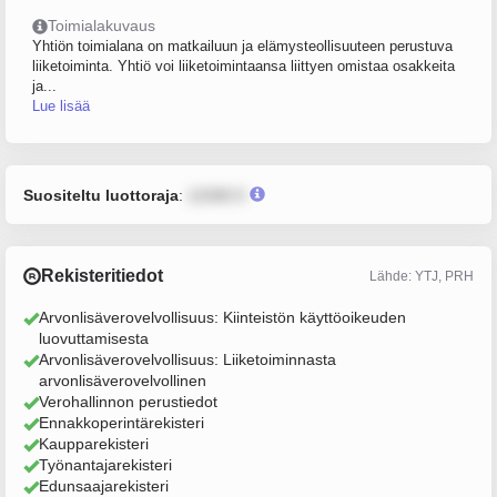
Toimialakuvaus
Yhtiön toimialana on matkailuun ja elämysteollisuuteen perustuva
liiketoiminta. Yhtiö voi liiketoimintaansa liittyen omistaa osakkeita
ja...
Lue lisää
Suositeltu luottoraja
:
12345 €
Rekisteritiedot
Lähde: YTJ, PRH
Arvonlisäverovelvollisuus: Kiinteistön käyttöoikeuden
luovuttamisesta
Arvonlisäverovelvollisuus: Liiketoiminnasta
arvonlisäverovelvollinen
Verohallinnon perustiedot
Ennakkoperintärekisteri
Kaupparekisteri
Työnantajarekisteri
Edunsaajarekisteri