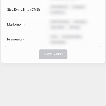
rem ipsum d
m ipsum
Sisällönhallinta (CMS)
m dolor si
dolor sit amet
rem ipsu
Markkinointi
sum dolor
rem ips
m ip
m ipsum dolor
Framework
rem ipsum
Näytä kaikki