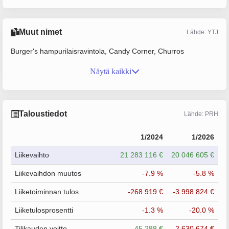
Muut nimet
Lähde: YTJ
Burger's hampurilaisravintola, Candy Corner, Churros
Näytä kaikki
Taloustiedot
Lähde: PRH
1/2024
1/2026
Liikevaihto
21 283 116 €
20 046 605 €
Liikevaihdon muutos
-7.9 %
-5.8 %
Liiketoiminnan tulos
-268 919 €
-3 998 824 €
Liiketulosprosentti
-1.3 %
-20.0 %
Tilikauden voitto
45 288 €
-2 630 674 €