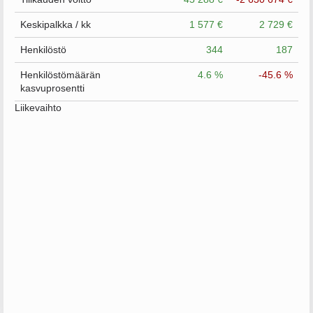
Keskipalkka / kk
1 577 €
2 729 €
Henkilöstö
344
187
Henkilöstömäärän
4.6 %
-45.6 %
kasvuprosentti
Liikevaihto