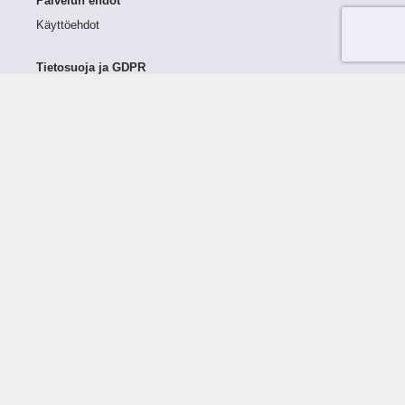
Palvelun ehdot
Käyttöehdot
Tietosuoja ja GDPR
Tietojen keruu ja käsittely
Henkilötiedot Taloustutkassa
Käyttäjän oikeudet henkilötietoihinsa
Tietosuojapolitiikka
Tietoturvapolitiikka
Evästeet
Tutustu palveluun
Ratkaisut
Tietoa palvelusta
Luottorajan määrittely
Tunnusluvut
Maksuviiveet
Hinnasto