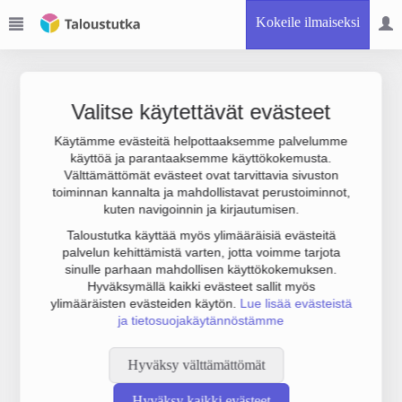
Kokeile ilmaiseksi
Valitse käytettävät evästeet
Käytämme evästeitä helpottaaksemme palvelumme
käyttöä ja parantaaksemme käyttökokemusta.
Joudumme käyttämään botinestovarmennusta sivustollamme.
Välttämättömät evästeet ovat tarvittavia sivuston
Suoritathan alla olevan varmistuksen.
toiminnan kannalta ja mahdollistavat perustoiminnot,
kuten navigoinnin ja kirjautumisen.
Taloustutka käyttää myös ylimääräisiä evästeitä
palvelun kehittämistä varten, jotta voimme tarjota
sinulle parhaan mahdollisen käyttökokemuksen.
Hyväksymällä kaikki evästeet sallit myös
ylimääräisten evästeiden käytön.
Lue lisää evästeistä
ja tietosuojakäytännöstämme
Hyväksy välttämättömät
Hyväksy kaikki evästeet