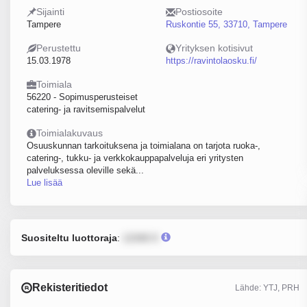
Sijainti
Postiosoite
Tampere
Ruskontie 55, 33710, Tampere
Perustettu
Yrityksen kotisivut
15.03.1978
https://ravintolaosku.fi/
Toimiala
56220 - Sopimusperusteiset
catering- ja ravitsemispalvelut
Toimialakuvaus
Osuuskunnan tarkoituksena ja toimialana on tarjota ruoka-,
catering-, tukku- ja verkkokauppapalveluja eri yritysten
palveluksessa oleville sekä...
Lue lisää
Suositeltu luottoraja
:
12345 €
Rekisteritiedot
Lähde: YTJ, PRH