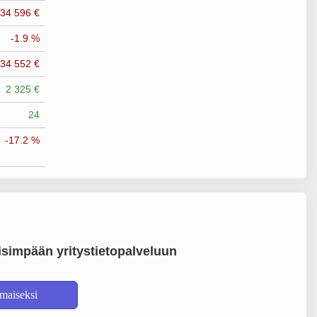
-34 596 €
-1.9 %
-34 552 €
2 325 €
24
-17.2 %
simpään yritystietopalveluun
lmaiseksi