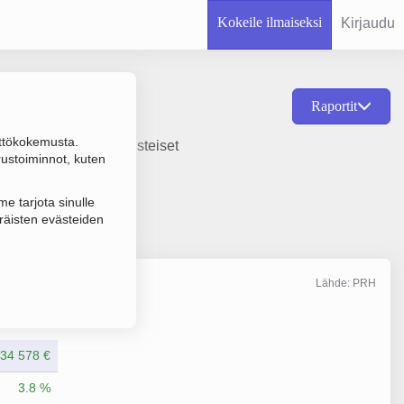
Kokeile ilmaiseksi
Kirjaudu
Raportit
ttökokemusta.
imiala on Sopimusperusteiset
rustoiminnot, kuten
e tarjota sinulle
räisten evästeiden
Lähde: PRH
Liikevaihto
12/2025
834 578 €
3.8 %