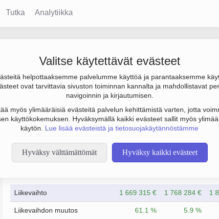
Tutka
Analytiikka
 Ravinto-osuuskunta
Valitse käytettävät evästeet
steitä helpottaaksemme palvelumme käyttöä ja parantaaksemme käy
 1.8 milj. €, tulos -35 000 € ja henkilöstömäärä 24. Sen pääto
steet ovat tarvittavia sivuston toiminnan kannalta ja mahdollistavat pe
inti Tampere. Yrityksen yhtiömuoto Osuuskunta (OS).
navigoinnin ja kirjautumisen.
tää myös ylimääräisiä evästeitä palvelun kehittämistä varten, jotta voimm
en käyttökokemuksen. Hyväksymällä kaikki evästeet sallit myös ylimää
käytön.
Lue lisää evästeistä ja tietosuojakäytännöstämme
Hyväksy välttämättömät
Hyväksy kaikki evästeet
Taloustiedot
12/2023
12/2024
Liikevaihto
1 669 315 €
1 768 284 €
1 
Liikevaihdon muutos
61.1 %
5.9 %