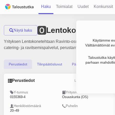
Haku
Toimialat
Uudet
Konkurssit
Lentokonetehtaan
Näytä haku
Käytämme evä
Yrityksen Lentokonetehtaan Ravinto-osuuskunta liikevaihto on
Välttämättömät evä
catering- ja ravitsemispalvelut, perustamisvuosi 1978 ja sija
Taloustutka käyt
parhaan mahdollis
Perustiedot
Tilinpäätösluvut
Päättäjätiedot
Perustiedot
Lähde: YTJ, PRH, Traficom
Y-tunnus
Yritysmuoto
0155369-4
Osuuskunta (OS)
Henkilöstömäärä
Puhelin
20–49