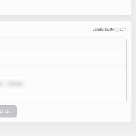
Lähde: builtwith.com
r
rem ips
kaikki