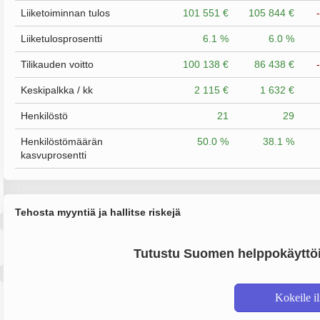
Liiketoiminnan tulos
101 551 €
105 844 €
Liiketulosprosentti
6.1 %
6.0 %
Tilikauden voitto
100 138 €
86 438 €
Keskipalkka / kk
2 115 €
1 632 €
Henkilöstö
21
29
Henkilöstömäärän
50.0 %
38.1 %
kasvuprosentti
Tehosta myyntiä ja hallitse riskejä
Tutustu Suomen helppokäyttöi
Kokeile i