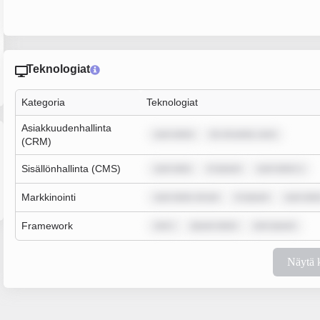
Teknologiat
Kategoria
Teknologiat
Asiakkuudenhallinta
sum dolor
lor sit amet, cons
(CRM)
Sisällönhallinta (CMS)
sum dolo
m ipsum
sum dolor s
Markkinointi
sum dolor sit am
m ipsum
sum dolo
Framework
rem i
ipsum dolor
rem ipsum
Näytä 