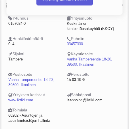
Perustiedot
Lähde: YTJ, PRH, Traficom
Y-tunnus
Yritysmuoto
0157024-0
Keskinäinen
kiinteistöosakeyhtiö (KKOY)
Henkilöstömäärä
Puhelin
0–4
03457330
Sijainti
Käyntiosoite
Tampere
Vanha Tampereentie 18-20,
39500, Ikaalinen
Postiosoite
Perustettu
Vanha Tampereentie 18-20,
15.03.1978
39500, Ikaalinen
Yrityksen kotisivut
Sähköposti
www.iktiki.com
isannointi@iktiki.com
Toimiala
68202 - Asuntojen ja
asuinkiinteistöjen hallinta