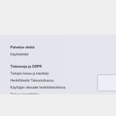
Palvelun ehdot
Käyttöehdot
Tietosuoja ja GDPR
Tietojen keruu ja käsittely
Henkilötiedot Taloustutkassa
Käyttäjän oikeudet henkilötietoihinsa
Tietosuojapolitiikka
Tietoturvapolitiikka
Evästeet