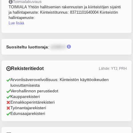
Toimialakuvaus
TOIMIALA Yhtiön hallitsemien rakennusten ja kiinteistöjen sijainti
ja hallintaperuste: Kiinteistötunnus: 83711101640004 Kiinteistön
hallintaperuste:
Lue lisää
Suositeltu luottoraja
:
12345 €
Rekisteritiedot
Lähde: YTJ, PRH
Arvonlisäverovelvollisuus: Kiinteistön käyttöoikeuden
luovuttamisesta
Verohallinnon perustiedot
Kaupparekisteri
Ennakkoperintärekisteri
Työnantajarekisteri
Edunsaajarekisteri