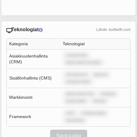
Teknologiat
Lähde: builtwith.com
Kategoria
Teknologiat
m ipsum dol
Asiakkuudenhallinta
(CRM)
ipsum dolor sit amet,
rem ipsum d
ipsum d
Sisällönhallinta (CMS)
m ipsum dolor
ipsum dolor sit a
m ipsum
Markkinointi
ipsum dolor
rem ips
rem i
m ipsum dolor
Framework
rem ipsum
Näytä kaikki