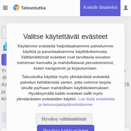
Kokeile ilmaiseksi
Näytä haku
Valitse käytettävät evästeet
Kiinteistö Oy Voima
Käytämme evästeitä helpottaaksemme palvelumme
käyttöä ja parantaaksemme käyttökokemusta.
Välttämättömät evästeet ovat tarvittavia sivuston
Raportit
toiminnan kannalta ja mahdollistavat perustoiminnot,
kuten navigoinnin ja kirjautumisen.
Yrityksen Kiinteistö Oy Voima liikevaihto on 387 000 €, tulos
Taloustutka käyttää myös ylimääräisiä evästeitä
-89 000 € ja henkilöstömäärä 0. Sen päätoimiala on
palvelun kehittämistä varten, jotta voimme tarjota
Asuntojen ja asuinkiinteistöjen hallinta, perustamisvuosi 1978
sinulle parhaan mahdollisen käyttökokemuksen.
ja sijainti Tampere. Yrityksen yhtiömuoto Keskinäinen
Hyväksymällä kaikki evästeet sallit myös
kiinteistöosakeyhtiö (KKOY).
ylimääräisten evästeiden käytön.
Lue lisää evästeistä
ja tietosuojakäytännöstämme
Perustiedot
Tilinpäätösluvut
Päättäjätiedot
Hyväksy välttämättömät
Hyväksy kaikki evästeet