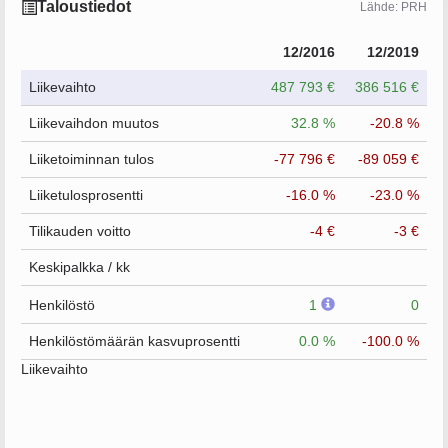
Taloustiedot
Lähde: PRH
12/2016
12/2019
Liikevaihto
487 793 €
386 516 €
Liikevaihdon muutos
32.8 %
-20.8 %
Liiketoiminnan tulos
-77 796 €
-89 059 €
Liiketulosprosentti
-16.0 %
-23.0 %
Tilikauden voitto
-4 €
-3 €
Keskipalkka / kk
Henkilöstö
1
0
Henkilöstömäärän kasvuprosentti
0.0 %
-100.0 %
Liikevaihto