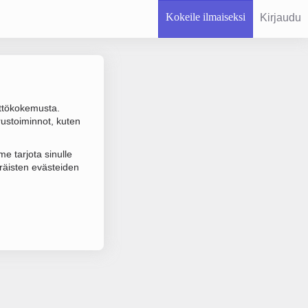
Kokeile ilmaiseksi
Kirjaudu
ttökokemusta.
rustoiminnot, kuten
 varmistuksen.
e tarjota sinulle
räisten evästeiden