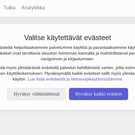
Tutka
Analytiikka
Valitse käytettävät evästeet
steitä helpottaaksemme palvelumme käyttöä ja parantaaksemme käy
steet ovat tarvittavia sivuston toiminnan kannalta ja mahdollistavat pe
tämään botinestovarmennusta sivustollamme. Suoritathan alla olevan
navigoinnin ja kirjautumisen.
tää myös ylimääräisiä evästeitä palvelun kehittämistä varten, jotta voimm
en käyttökokemuksen. Hyväksymällä kaikki evästeet sallit myös ylimää
käytön.
Lue lisää evästeistä ja tietosuojakäytännöstämme
Hyväksy välttämättömät
Hyväksy kaikki evästeet