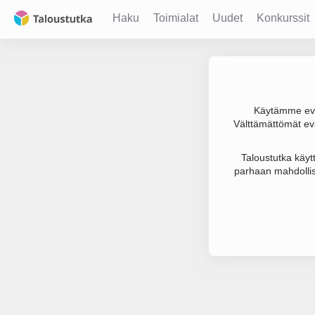
Haku
Toimialat
Uudet
Konkurssit
Käytämme evä
Välttämättömät evä
Joudumme käyt
Taloustutka käyt
parhaan mahdollis