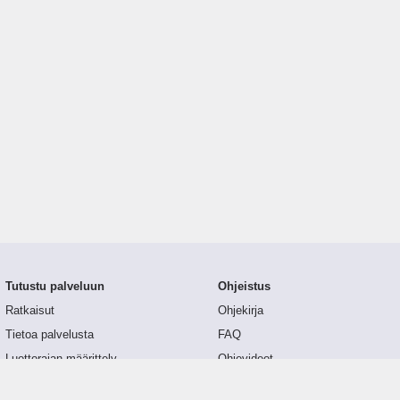
Tutustu palveluun
Ohjeistus
Ratkaisut
Ohjekirja
Tietoa palvelusta
FAQ
Luottorajan määrittely
Ohjevideot
Tunnusluvut
API-dokumentaatio