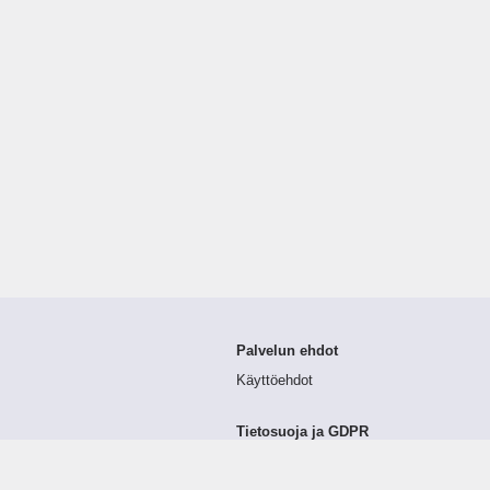
Palvelun ehdot
Käyttöehdot
Tietosuoja ja GDPR
Tietojen keruu ja käsittely