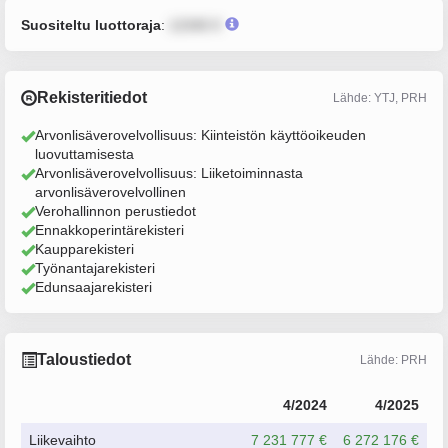
Suositeltu luottoraja
:
12345 €
Rekisteritiedot
Lähde: YTJ, PRH
Arvonlisäverovelvollisuus: Kiinteistön käyttöoikeuden
luovuttamisesta
Arvonlisäverovelvollisuus: Liiketoiminnasta
arvonlisäverovelvollinen
Verohallinnon perustiedot
Ennakkoperintärekisteri
Kaupparekisteri
Työnantajarekisteri
Edunsaajarekisteri
Taloustiedot
Lähde: PRH
4/2024
4/2025
Liikevaihto
7 231 777 €
6 272 176 €