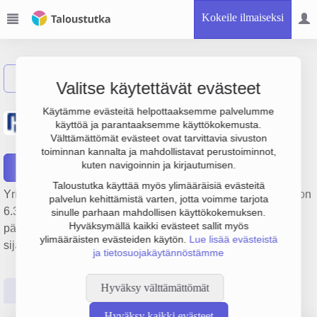
Kokeile ilmaiseksi
Näytä haku
Valitse käytettävät evästeet
Levy- ja teräsrakenne
Käytämme evästeitä helpottaaksemme palvelumme
käyttöä ja parantaaksemme käyttökokemusta.
Horsmalahti Oy
Välttämättömät evästeet ovat tarvittavia sivuston
toiminnan kannalta ja mahdollistavat perustoiminnot,
kuten navigoinnin ja kirjautumisen.
Raportit
Taloustutka käyttää myös ylimääräisiä evästeitä
Yrityksen Levy- ja teräsrakenne Horsmalahti Oy liikevaihto on
palvelun kehittämistä varten, jotta voimme tarjota
6.3 milj. €, tulos 264 000 € ja henkilöstömäärä 54. Sen
sinulle parhaan mahdollisen käyttökokemuksen.
Hyväksymällä kaikki evästeet sallit myös
päätoimiala on Metallien työstö, perustamisvuosi 1978 ja
ylimääräisten evästeiden käytön.
Lue lisää evästeistä
sijainti Valkeakoski. Yrityksen yhtiömuoto Osakeyhtiö (OY).
ja tietosuojakäytännöstämme
Hyväksy välttämättömät
Perustiedot
Tilinpäätösluvut
Päättäjätiedot
Hyväksy kaikki evästeet