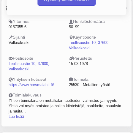
Perustiedot
Lähde: YTJ, PRH, Traficom
Y-tunnus
Henkilöstömäärä
0157355-6
50–99
Sijainti
Käyntiosoite
Valkeakoski
Teollisuustie 10, 37600,
Valkeakoski
Postiosoite
Perustettu
Teollisuustie 10, 37600,
15.03.1978
Valkeakoski
Yrityksen kotisivut
Toimiala
https://www.horsmalahti.fi/
25530 - Metallien työstö
Toimialakuvaus
Yhtiön toimialana on metallialan tuotteiden valmistus ja myynti.
Yhtiö voi myös omistaa ja hallita kiinteistöjä, osakkeita, osuuksia
ja muita...
Lue lisää