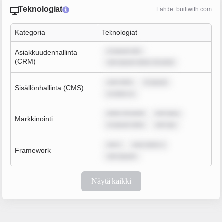
Teknologiat
Lähde: builtwith.com
Kategoria
Teknologiat
m ipsum dol
Asiakkuudenhallinta
(CRM)
rem ipsum dolor sit amet
sum dolo
m ipsum
Sisällönhallinta (CMS)
m dolor si
dolor sit amet
rem ipsu
Markkinointi
m ipsum dolo
rem ips
rem i
sum dolor s
Framework
rem ipsum
Näytä kaikki