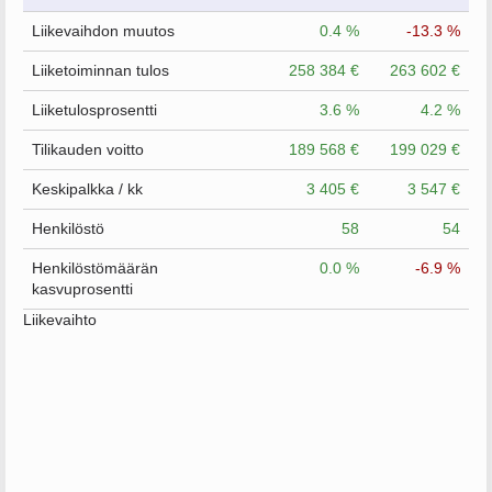
Liikevaihdon muutos
0.4 %
-13.3 %
Liiketoiminnan tulos
258 384 €
263 602 €
Liiketulosprosentti
3.6 %
4.2 %
Tilikauden voitto
189 568 €
199 029 €
Keskipalkka / kk
3 405 €
3 547 €
Henkilöstö
58
54
Henkilöstömäärän
0.0 %
-6.9 %
kasvuprosentti
Liikevaihto