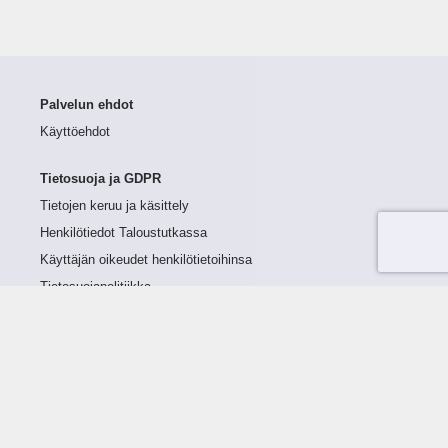
Palvelun ehdot
Käyttöehdot
Tietosuoja ja GDPR
Tietojen keruu ja käsittely
Henkilötiedot Taloustutkassa
Käyttäjän oikeudet henkilötietoihinsa
Tietosuojapolitiikka
Tietoturvapolitiikka
Evästeet
Tutustu palveluun
Ratkaisut
Tietoa palvelusta