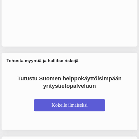
Tehosta myyntiä ja hallitse riskejä
Tutustu Suomen helppokäyttöisimpään
yritystietopalveluun
Kokeile ilmaiseksi