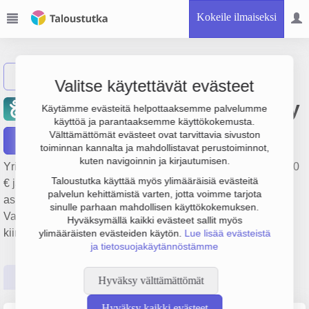
Kokeile ilmaiseksi
Näytä haku
Valitse käytettävät evästeet
Valkeakosken Yhteistalo Oy
Käytämme evästeitä helpottaaksemme palvelumme
käyttöä ja parantaaksemme käyttökokemusta.
Välttämättömät evästeet ovat tarvittavia sivuston
Raportit
toiminnan kannalta ja mahdollistavat perustoiminnot,
kuten navigoinnin ja kirjautumisen.
Yrityksen Valkeakosken Yhteistalo Oy liikevaihto on 262 000
Taloustutka käyttää myös ylimääräisiä evästeitä
€ ja tulos -4 000 €. Sen päätoimiala on Asuntojen ja
palvelun kehittämistä varten, jotta voimme tarjota
asuinkiinteistöjen hallinta, perustamisvuosi 1978 ja sijainti
sinulle parhaan mahdollisen käyttökokemuksen.
Valkeakoski. Yrityksen yhtiömuoto Keskinäinen
Hyväksymällä kaikki evästeet sallit myös
kiinteistöosakeyhtiö (KKOY).
ylimääräisten evästeiden käytön.
Lue lisää evästeistä
ja tietosuojakäytännöstämme
Perustiedot
Tilinpäätösluvut
Päättäjätiedot
Hyväksy välttämättömät
Hyväksy kaikki evästeet