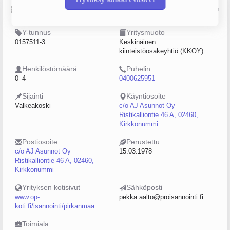
Perustiedot
Lähde: YTJ, PRH, Traficom
Y-tunnus
Yritysmuoto
0157511-3
Keskinäinen
kiinteistöosakeyhtiö (KKOY)
Henkilöstömäärä
Puhelin
0–4
0400625951
Sijainti
Käyntiosoite
Valkeakoski
c/o AJ Asunnot Oy
Ristikalliontie 46 A, 02460,
Kirkkonummi
Postiosoite
Perustettu
c/o AJ Asunnot Oy
15.03.1978
Ristikalliontie 46 A, 02460,
Kirkkonummi
Yrityksen kotisivut
Sähköposti
www.op-
pekka.aalto@proisannointi.fi
koti.fi/isannointi/pirkanmaa
Toimiala