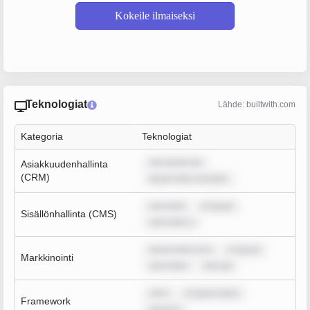
Kokeile ilmaiseksi
Teknologiat
Lähde: builtwith.com
Kategoria
Teknologiat
rem ipsum do
Asiakkuudenhallinta
(CRM)
ipsum dolor sit amet,
sum dolo
m ipsum
Sisällönhallinta (CMS)
sum dolor s
ipsum dolor sit a
m ipsum
Markkinointi
sum dolor
rem ips
rem i
m ipsum dolor
Framework
ipsum d