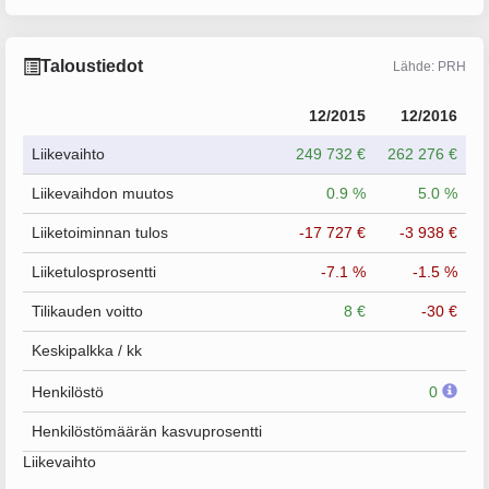
Taloustiedot
Lähde: PRH
12/2015
12/2016
Liikevaihto
249 732 €
262 276 €
Liikevaihdon muutos
0.9 %
5.0 %
Liiketoiminnan tulos
-17 727 €
-3 938 €
Liiketulosprosentti
-7.1 %
-1.5 %
Tilikauden voitto
8 €
-30 €
Keskipalkka / kk
Henkilöstö
0
Henkilöstömäärän kasvuprosentti
Liikevaihto