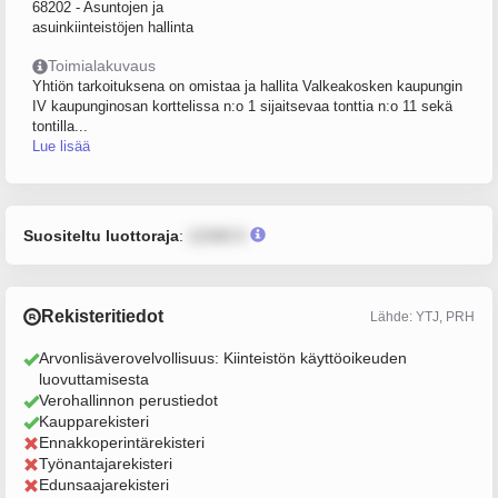
68202 - Asuntojen ja
asuinkiinteistöjen hallinta
Toimialakuvaus
Yhtiön tarkoituksena on omistaa ja hallita Valkeakosken kaupungin
IV kaupunginosan korttelissa n:o 1 sijaitsevaa tonttia n:o 11 sekä
tontilla...
Lue lisää
Suositeltu luottoraja
:
12345 €
Rekisteritiedot
Lähde: YTJ, PRH
Arvonlisäverovelvollisuus: Kiinteistön käyttöoikeuden
luovuttamisesta
Verohallinnon perustiedot
Kaupparekisteri
Ennakkoperintärekisteri
Työnantajarekisteri
Edunsaajarekisteri