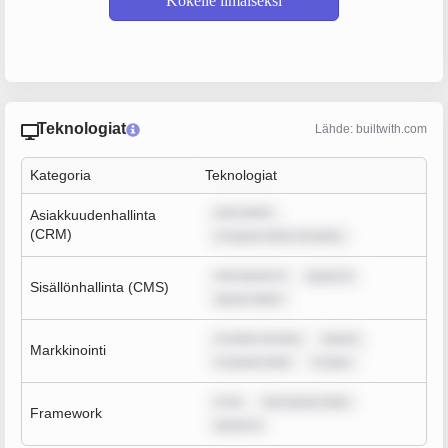
Kokeile ilmaiseksi
Teknologiat
Lähde: builtwith.com
Kategoria
Teknologiat
sum dolor
Asiakkuudenhallinta
(CRM)
m ipsum dolor sit amet,
rem ipsum d
ipsum d
Sisällönhallinta (CMS)
ipsum dolor
m dolor sit ame
ipsum
Markkinointi
m ipsum dolo
m ipsu
m ip
rem ipsum dolo
Framework
ipsum d