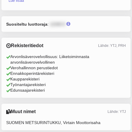
Lue lisää
Suositeltu luottoraja
:
12345 €
Rekisteritiedot
Lähde: YTJ, PRH
Arvonlisäverovelvollisuus: Liiketoiminnasta
arvonlisäverovelvollinen
Verohallinnon perustiedot
Ennakkoperintärekisteri
Kaupparekisteri
Työnantajarekisteri
Edunsaajarekisteri
Muut nimet
Lähde: YTJ
SUOMEN METSURINTUKKU, Virtain Moottorisaha