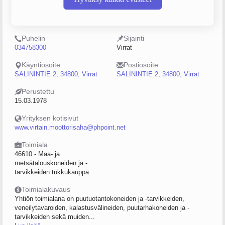
Y-tunnus
Henkilöstömäärä
0157926-1
0–4
Puhelin
Sijainti
034758300
Virrat
Käyntiosoite
Postiosoite
SALININTIE 2, 34800, Virrat
SALININTIE 2, 34800, Virrat
Perustettu
15.03.1978
Yrityksen kotisivut
www.virtain.moottorisaha@phpoint.net
Toimiala
46610 - Maa- ja
metsätalouskoneiden ja -
tarvikkeiden tukkukauppa
Toimialakuvaus
Yhtiön toimialana on puutuotantokoneiden ja -tarvikkeiden,
veneilytavaroiden, kalastusvälineiden, puutarhakoneiden ja -
tarvikkeiden sekä muiden...