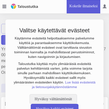
Kokeile ilmaiseksi
Ahokas-Yhtiöt Oy
Näytä haku
A
Valitse käytettävät evästeet
Käytämme evästeitä helpottaaksemme palvelumme
Raportit
käyttöä ja parantaaksemme käyttökokemusta.
Välttämättömät evästeet ovat tarvittavia sivuston
Yrityksen Ahokas-Yhtiöt Oy liikevaihto on 988 000 €, tulos 87
toiminnan kannalta ja mahdollistavat perustoiminnot,
000 € ja henkilöstömäärä 3. Sen päätoimiala on Maa- ja
kuten navigoinnin ja kirjautumisen.
metsätalouskoneiden ja -tarvikkeiden tukkukauppa,
Taloustutka käyttää myös ylimääräisiä evästeitä
perustamisvuosi 1978 ja sijainti Virrat. Yrityksen yhtiömuoto
palvelun kehittämistä varten, jotta voimme tarjota
Osakeyhtiö (OY).
sinulle parhaan mahdollisen käyttökokemuksen.
Hyväksymällä kaikki evästeet sallit myös
ylimääräisten evästeiden käytön.
Lue lisää evästeistä
ja tietosuojakäytännöstämme
Perustiedot
Tilinpäätösluvut
Päättäjätiedot
Hyväksy välttämättömät
Perustiedot
Lähde: YTJ, PRH, Traficom
Hyväksy kaikki evästeet