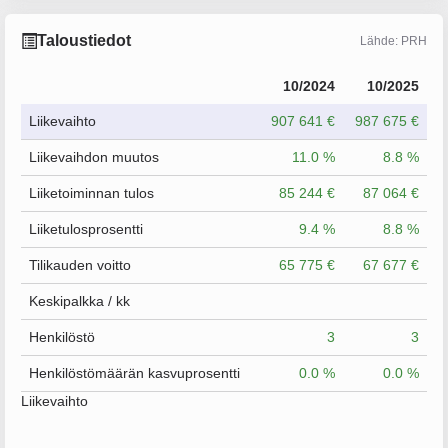
Taloustiedot
Lähde: PRH
10/2024
10/2025
Liikevaihto
907 641 €
987 675 €
Liikevaihdon muutos
11.0 %
8.8 %
Liiketoiminnan tulos
85 244 €
87 064 €
Liiketulosprosentti
9.4 %
8.8 %
Tilikauden voitto
65 775 €
67 677 €
Keskipalkka / kk
Henkilöstö
3
3
Henkilöstömäärän kasvuprosentti
0.0 %
0.0 %
Liikevaihto