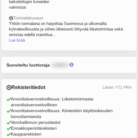
tarkoitettujen koneiden
valmistus
Toimialakuvaus
Yhtiön toimialana on harjoittaa Suomessa ja ulkomailla
kylmäteollisuutta ja siihen läheisesti liittyvää liiketoimintaa sekä
omistaa edellä mainittua...
Lue lisää
Suositeltu luottoraja
:
12345 €
Rekisteritiedot
Lähde: YTJ, PRH
Arvonlisäverovelvollisuus: Liiketoiminnasta
arvonlisäverovelvollinen
Arvonlisäverovelvollisuus: Kiinteistön käyttöoikeuden
luovuttamisesta
Verohallinnon perustiedot
Ennakkoperintärekisteri
Kaupparekisteri