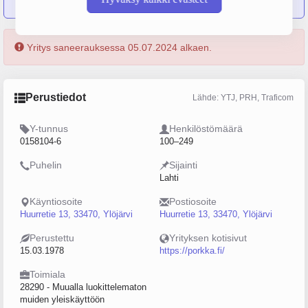
Yritys saneerauksessa 05.07.2024 alkaen.
Perustiedot
Lähde: YTJ, PRH, Traficom
Y-tunnus
Henkilöstömäärä
0158104-6
100–249
Puhelin
Sijainti
Lahti
Käyntiosoite
Postiosoite
Huurretie 13, 33470, Ylöjärvi
Huurretie 13, 33470, Ylöjärvi
Perustettu
Yrityksen kotisivut
15.03.1978
https://porkka.fi/
Toimiala
28290 - Muualla luokittelematon
muiden yleiskäyttöön