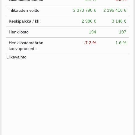
Tilikauden voitto
2 373 790 €
2 195 416 €
Keskipalkka / kk
2 986 €
3 148 €
Henkilöstö
194
197
Henkilöstömäärän
-7.2 %
1.6 %
kasvuprosentti
Liikevaihto