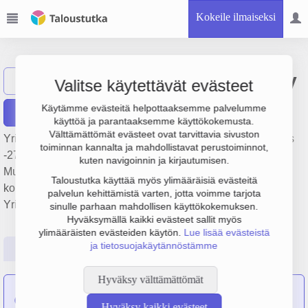
Kokeile ilmaiseksi
Porkka Finland Oy
Näytä haku
Valitse käytettävät evästeet
Käytämme evästeitä helpottaaksemme palvelumme
Raportit
käyttöä ja parantaaksemme käyttökokemusta.
Välttämättömät evästeet ovat tarvittavia sivuston
Yrityksen Porkka Finland Oy liikevaihto on 31.1 milj. €, tulos
toiminnan kannalta ja mahdollistavat perustoiminnot,
-273 000 € ja henkilöstömäärä 197. Sen päätoimiala on
kuten navigoinnin ja kirjautumisen.
Muualla luokittelematon muiden yleiskäyttöön tarkoitettujen
Taloustutka käyttää myös ylimääräisiä evästeitä
koneiden valmistus, perustamisvuosi 1978 ja sijainti Lahti.
palvelun kehittämistä varten, jotta voimme tarjota
Yrityksen yhtiömuoto Osakeyhtiö (OY).
sinulle parhaan mahdollisen käyttökokemuksen.
Hyväksymällä kaikki evästeet sallit myös
ylimääräisten evästeiden käytön.
Lue lisää evästeistä
ja tietosuojakäytännöstämme
Perustiedot
Tilinpäätösluvut
Päättäjätiedot
Hyväksy välttämättömät
Suomen Kotikylmiö Oy
on sulautunut yritykseen Porkka
Hyväksy kaikki evästeet
Finland Oy