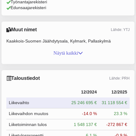
Työnantajarekisteri
Edunsaajarekisteri
Muut nimet
Lähde: YTJ
Kaakkois-Suomen Jäähdytysala, Kylmark, Pallaskylmä
Näytä kaikki
Taloustiedot
Lähde: PRH
12/2024
12/2025
Liikevaihto
25 246 695 €
31 118 554 €
Liikevaihdon muutos
-14.0 %
23.3 %
Liiketoiminnan tulos
1 548 137 €
-272 867 €
Liiketulosprosentti
6.1 %
-0.9 %