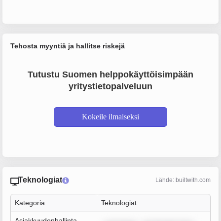
Tehosta myyntiä ja hallitse riskejä
Tutustu Suomen helppokäyttöisimpään
yritystietopalveluun
Kokeile ilmaiseksi
Teknologiat
Lähde: builtwith.com
Kategoria
Teknologiat
Asiakkuudenhallinta