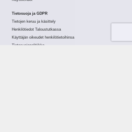
Tietosuoja ja GDPR
Tietojen keruu ja käsittely
Henkilötiedot Taloustutkassa
Käyttäjän oikeudet henkilötietoihinsa
Tietosuojapolitiikka
Tietoturvapolitiikka
Evästeet
Tutustu palveluun
Ratkaisut
Tietoa palvelusta
Luottorajan määrittely
Tunnusluvut
Maksuviiveet
Hinnasto
Päivitykset