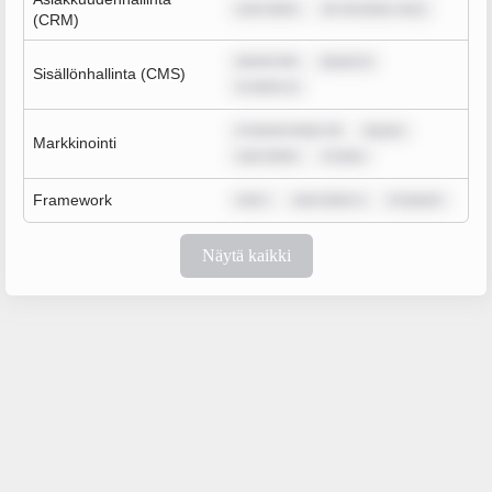
sum dolor
lor sit amet, cons
(CRM)
ipsum dol
ipsum d
Sisällönhallinta (CMS)
m dolor si
m ipsum dolor sit
ipsum
Markkinointi
sum dolor
m ipsu
Framework
rem i
sum dolor s
m ipsum
Näytä kaikki