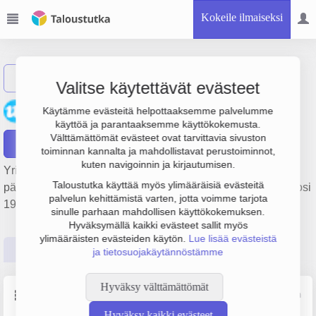
Kokeile ilmaiseksi
Näytä haku
Valitse käytettävät evästeet
Rämän Kuljetus Oy
Käytämme evästeitä helpottaaksemme palvelumme
käyttöä ja parantaaksemme käyttökokemusta.
Välttämättömät evästeet ovat tarvittavia sivuston
Raportit
toiminnan kannalta ja mahdollistavat perustoiminnot,
kuten navigoinnin ja kirjautumisen.
Yrityksen Rämän Kuljetus Oy liiketulos on 88 000 €. Sen
Taloustutka käyttää myös ylimääräisiä evästeitä
päätoimiala on Tieliikenteen tavarankuljetus, perustamisvuosi
palvelun kehittämistä varten, jotta voimme tarjota
1978 ja sijainti Iitti. Yrityksen yhtiömuoto Osakeyhtiö (OY).
sinulle parhaan mahdollisen käyttökokemuksen.
Hyväksymällä kaikki evästeet sallit myös
ylimääräisten evästeiden käytön.
Lue lisää evästeistä
Perustiedot
Tilinpäätösluvut
Päättäjätiedot
ja tietosuojakäytännöstämme
Hyväksy välttämättömät
Perustiedot
Lähde: YTJ, PRH, Traficom
Hyväksy kaikki evästeet