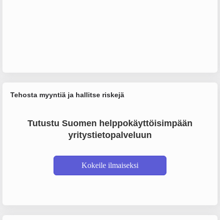
Tehosta myyntiä ja hallitse riskejä
Tutustu Suomen helppokäyttöisimpään
yritystietopalveluun
Kokeile ilmaiseksi