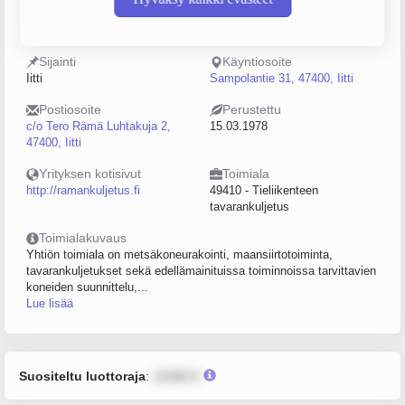
Y-tunnus
Henkilöstömäärä
0158708-5
10–19
Sijainti
Käyntiosoite
Iitti
Sampolantie 31, 47400, Iitti
Postiosoite
Perustettu
c/o Tero Rämä Luhtakuja 2,
15.03.1978
47400, Iitti
Yrityksen kotisivut
Toimiala
http://ramankuljetus.fi
49410 - Tieliikenteen
tavarankuljetus
Toimialakuvaus
Yhtiön toimiala on metsäkoneurakointi, maansiirtotoiminta,
tavarankuljetukset sekä edellämainituissa toiminnoissa tarvittavien
koneiden suunnittelu,...
Lue lisää
Suositeltu luottoraja
:
12345 €