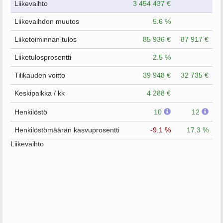
Liikevaihto
3 454 437 €
Liikevaihdon muutos
5.6 %
Liiketoiminnan tulos
85 936 €
87 917 €
Liiketulosprosentti
2.5 %
Tilikauden voitto
39 948 €
32 735 €
Keskipalkka / kk
4 288 €
Henkilöstö
10
12
Henkilöstömäärän kasvuprosentti
-9.1 %
17.3 %
Liikevaihto