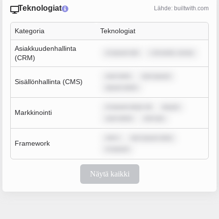
Teknologiat
Lähde: builtwith.com
Kategoria
Teknologiat
Asiakkuudenhallinta
m ipsum dol
r sit amet, conse
(CRM)
sum dolo
rem ipsum
Sisällönhallinta (CMS)
ipsum dolor
m ipsum dolor sit
ipsum
Markkinointi
sum dolor
rem ips
rem i
rem ipsum dolo
Framework
m ipsum
Näytä kaikki