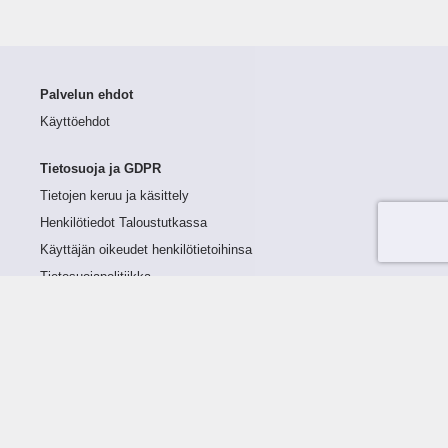
Palvelun ehdot
Käyttöehdot
Tietosuoja ja GDPR
Tietojen keruu ja käsittely
Henkilötiedot Taloustutkassa
Käyttäjän oikeudet henkilötietoihinsa
Tietosuojapolitiikka
Tietoturvapolitiikka
Evästeet
Tutustu palveluun
Ratkaisut
Tietoa palvelusta