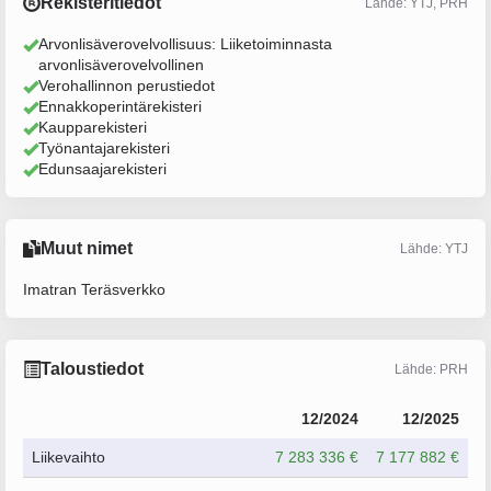
Rekisteritiedot
Lähde: YTJ, PRH
Arvonlisäverovelvollisuus: Liiketoiminnasta
arvonlisäverovelvollinen
Verohallinnon perustiedot
Ennakkoperintärekisteri
Kaupparekisteri
Työnantajarekisteri
Edunsaajarekisteri
Muut nimet
Lähde: YTJ
Imatran Teräsverkko
Taloustiedot
Lähde: PRH
12/2024
12/2025
Liikevaihto
7 283 336 €
7 177 882 €