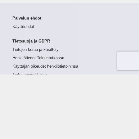
Palvelun ehdot
Käyttöehdot
Tietosuoja ja GDPR
Tietojen keruu ja käsittely
Henkilötiedot Taloustutkassa
Käyttäjän oikeudet henkilötietoihinsa
Tietosuojapolitiikka
Tietoturvapolitiikka
Evästeet
Tutustu palveluun
Ratkaisut
Tietoa palvelusta
Luottorajan määrittely
Tunnusluvut