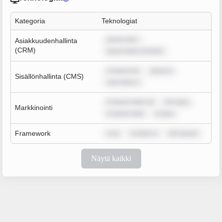
Kategoria
Teknologiat
ipsum dolo
Asiakkuudenhallinta
(CRM)
ipsum dolor sit amet,
m ipsum do
ipsum d
Sisällönhallinta (CMS)
sum dolor s
m ipsum dolor sit
rem ipsu
Markkinointi
m ipsum dolo
m ipsu
Framework
m ip
m dolor si
rem ipsum
Näytä kaikki