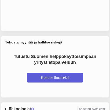
Tehosta myyntiä ja hallitse riskejä
Tutustu Suomen helppokäyttöisimpään
yritystietopalveluun
Kokeile ilmaiseksi
Teknologiat
Lähde: builtwith.com