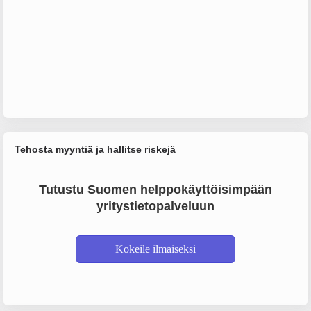
Tehosta myyntiä ja hallitse riskejä
Tutustu Suomen helppokäyttöisimpään
yritystietopalveluun
Kokeile ilmaiseksi