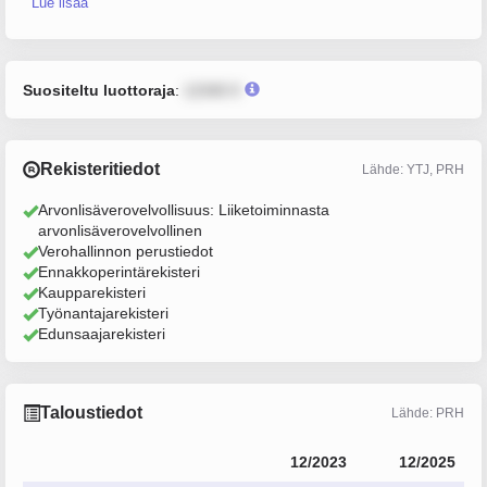
Lue lisää
Suositeltu luottoraja
:
12345 €
Rekisteritiedot
Lähde: YTJ, PRH
Arvonlisäverovelvollisuus: Liiketoiminnasta
arvonlisäverovelvollinen
Verohallinnon perustiedot
Ennakkoperintärekisteri
Kaupparekisteri
Työnantajarekisteri
Edunsaajarekisteri
Taloustiedot
Lähde: PRH
12/2023
12/2025