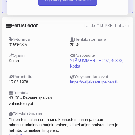
Veljekset Turpeinen Oy
Perustiedot
Lähde: YTJ, PRH, Traficom
Y-tunnus
Henkilöstömäärä
0159698-5
20–49
Sijainti
Postiosoite
Kotka
YLÄNUMMENTIE 207, 49300,
Kotka
Perustettu
Yrityksen kotisivut
15.03.1978
https://veljeksetturpeinen.fi/
Toimiala
43120 - Rakennuspaikan
valmistelutyöt
Toimialakuvaus
Yhtiön toimialana on maanrakennustoiminnan ja muun
rakennustoiminnan harjoittaminen, kiinteistöjen omistaminen ja
hallinta, toimialaan liittyvien...