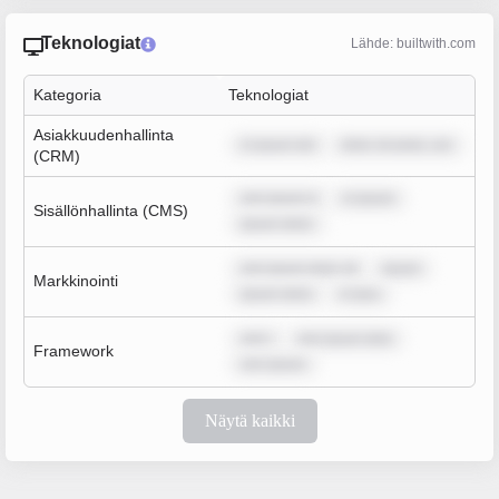
Teknologiat
Lähde: builtwith.com
Kategoria
Teknologiat
Asiakkuudenhallinta
m ipsum dol
dolor sit amet, con
(CRM)
rem ipsum d
m ipsum
Sisällönhallinta (CMS)
ipsum dolor
rem ipsum dolor sit
ipsum
Markkinointi
ipsum dolor
m ipsu
rem i
rem ipsum dolo
Framework
rem ipsum
Näytä kaikki