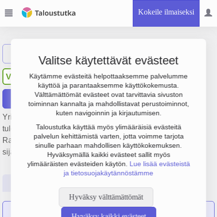
Kokeile ilmaiseksi
Näytä haku
Valitse käytettävät evästeet
Veljekset Turpeinen Oy
VT
Käytämme evästeitä helpottaaksemme palvelumme
käyttöä ja parantaaksemme käyttökokemusta.
Välttämättömät evästeet ovat tarvittavia sivuston
Raportit
toiminnan kannalta ja mahdollistavat perustoiminnot,
kuten navigoinnin ja kirjautumisen.
Yrityksen Veljekset Turpeinen Oy liikevaihto on 11.1 milj. €,
Taloustutka käyttää myös ylimääräisiä evästeitä
tulos 711 000 € ja henkilöstömäärä 32. Sen päätoimiala on
palvelun kehittämistä varten, jotta voimme tarjota
Rakennuspaikan valmistelutyöt, perustamisvuosi 1978 ja
sinulle parhaan mahdollisen käyttökokemuksen.
sijainti Kotka. Yrityksen yhtiömuoto Osakeyhtiö (OY).
Hyväksymällä kaikki evästeet sallit myös
ylimääräisten evästeiden käytön.
Lue lisää evästeistä
ja tietosuojakäytännöstämme
Perustiedot
Tilinpäätösluvut
Päättäjätiedot
Hyväksy välttämättömät
Ylänummen Konepalvelu Oy
on sulautunut yritykseen
Hyväksy kaikki evästeet