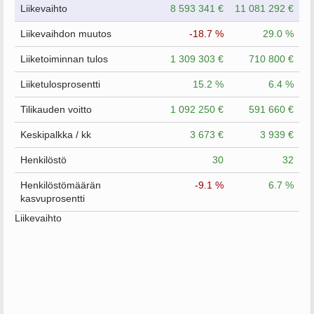
Liikevaihto
8 593 341 €
11 081 292 €
Liikevaihdon muutos
-18.7 %
29.0 %
Liiketoiminnan tulos
1 309 303 €
710 800 €
Liiketulosprosentti
15.2 %
6.4 %
Tilikauden voitto
1 092 250 €
591 660 €
Keskipalkka / kk
3 673 €
3 939 €
Henkilöstö
30
32
Henkilöstömäärän
-9.1 %
6.7 %
kasvuprosentti
Liikevaihto