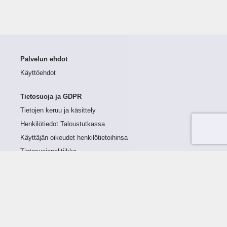
Palvelun ehdot
Käyttöehdot
Tietosuoja ja GDPR
Tietojen keruu ja käsittely
Henkilötiedot Taloustutkassa
Käyttäjän oikeudet henkilötietoihinsa
Tietosuojapolitiikka
Tietoturvapolitiikka
Evästeet
Tutustu palveluun
Ratkaisut
Tietoa palvelusta