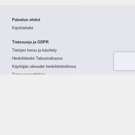
Palvelun ehdot
Käyttöehdot
Tietosuoja ja GDPR
Tietojen keruu ja käsittely
Henkilötiedot Taloustutkassa
Käyttäjän oikeudet henkilötietoihinsa
Tietosuojapolitiikka
Tietoturvapolitiikka
Evästeet
Tutustu palveluun
Ratkaisut
Tietoa palvelusta
Luottorajan määrittely
Tunnusluvut