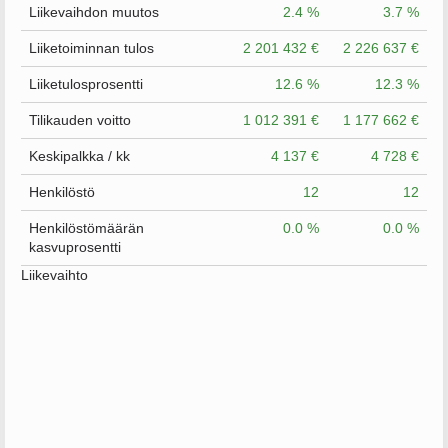
Liikevaihdon muutos
2.4 %
3.7 %
Liiketoiminnan tulos
2 201 432 €
2 226 637 €
Liiketulosprosentti
12.6 %
12.3 %
Tilikauden voitto
1 012 391 €
1 177 662 €
Keskipalkka / kk
4 137 €
4 728 €
Henkilöstö
12
12
Henkilöstömäärän
0.0 %
0.0 %
kasvuprosentti
Liikevaihto