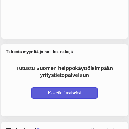
Tehosta myyntiä ja hallitse riskejä
Tutustu Suomen helppokäyttöisimpään
yritystietopalveluun
Kokeile ilmaiseksi