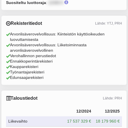
Suositeltu luottoraja
:
12345 €
Rekisteritiedot
Lähde: YTJ, PRH
Arvonlisäverovelvollisuus: Kiinteistön käyttöoikeuden
luovuttamisesta
Arvonlisäverovelvollisuus: Liiketoiminnasta
arvonlisäverovelvollinen
Verohallinnon perustiedot
Ennakkoperintärekisteri
Kaupparekisteri
Työnantajarekisteri
Edunsaajarekisteri
Taloustiedot
Lähde: PRH
12/2024
12/2025
Liikevaihto
17 537 329 €
18 179 960 €