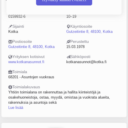
Y-tunnus
Henkilöstömäärä
0159932-6
10–19
Sijainti
Käyntiosoite
Kotka
Gutzeitintie 8, 48100, Kotka
Postiosoite
Perustettu
Gutzeitintie 8, 48100, Kotka
15.03.1978
Yrityksen kotisivut
Sähköposti
www.kotkanasunnot.fi
kotkanasunnot@kotka.fi
Toimiala
68201 - Asuntojen vuokraus
Toimialakuvaus
Yhtiön toimialana on rakennuttaa ja hallita kiinteistöjä ja
osakehuoneistoja, ostaa, myydä, omistaa ja vuokrata alueita,
rakennuksia ja asuntoja sekä
Lue lisää