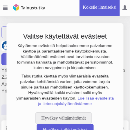
Kokeile ilmaiseksi
Näytä haku
Valitse käytettävät evästeet
Kotkan Asunnot Oy
Käytämme evästeitä helpottaaksemme palvelumme
käyttöä ja parantaaksemme käyttökokemusta.
Välttämättömät evästeet ovat tarvittavia sivuston
Raportit
toiminnan kannalta ja mahdollistavat perustoiminnot,
kuten navigoinnin ja kirjautumisen.
Yrityksen Kotkan Asunnot Oy liikevaihto on 18.2 milj. €, tulos
Taloustutka käyttää myös ylimääräisiä evästeitä
2.2 milj. € ja henkilöstömäärä 12. Sen päätoimiala on
palvelun kehittämistä varten, jotta voimme tarjota
Asuntojen vuokraus, perustamisvuosi 1978 ja sijainti Kotka.
sinulle parhaan mahdollisen käyttökokemuksen.
Yrityksen yhtiömuoto Osakeyhtiö (OY).
Hyväksymällä kaikki evästeet sallit myös
ylimääräisten evästeiden käytön.
Lue lisää evästeistä
ja tietosuojakäytännöstämme
Perustiedot
Tilinpäätösluvut
Päättäjätiedot
Hyväksy välttämättömät
Perustiedot
Lähde: YTJ, PRH, Traficom
Hyväksy kaikki evästeet