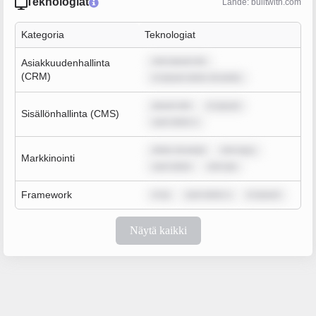
Teknologiat
Lähde: builtwith.com
Kategoria
Teknologiat
rem ipsum do
Asiakkuudenhallinta
(CRM)
m ipsum dolor sit amet,
ipsum dol
m ipsum
Sisällönhallinta (CMS)
sum dolor s
dolor sit amet
rem ipsu
Markkinointi
sum dolor
rem ips
Framework
m ip
sum dolor s
m ipsum
Näytä kaikki