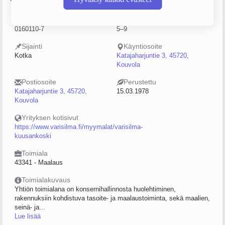
Y-tunnus
Henkilöstömäärä
0160110-7
5–9
Sijainti
Käyntiosoite
Kotka
Katajaharjuntie 3, 45720,
Kouvola
Postiosoite
Perustettu
Katajaharjuntie 3, 45720,
15.03.1978
Kouvola
Yrityksen kotisivut
https://www.varisilma.fi/myymalat/varisilma-
kuusankoski
Toimiala
43341 - Maalaus
Toimialakuvaus
Yhtiön toimialana on konsernihallinnosta huolehtiminen,
rakennuksiin kohdistuva tasoite- ja maalaustoiminta, sekä maalien,
seinä- ja...
Lue lisää