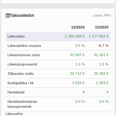
Taloustiedot
Lähde: PRH
12/2024
12/2025
Liikevaihto
2 385 568 €
2 177 952 €
Liikevaihdon muutos
9.5 %
-8.7 %
Liiketoiminnan tulos
33 967 €
32 451 €
Liiketulosprosentti
1.4 %
1.5 %
Tilikauden voitto
25 712 €
25 383 €
Keskipalkka / kk
3 025 €
2 953 €
Henkilöstö
9
9
Henkilöstömäärän
0.0 %
0.0 %
kasvuprosentti
Liikevaihto