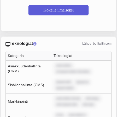
Kokeile ilmaiseksi
Teknologiat
Lähde: builtwith.com
Kategoria
Teknologiat
sum dolor
Asiakkuudenhallinta
(CRM)
m ipsum dolor sit amet,
ipsum dol
ipsum d
Sisällönhallinta (CMS)
ipsum dolor
sum dolor sit am
rem ipsu
Markkinointi
rem ipsum dol
rem ips
m ip
sum dolor s