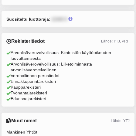
Suositeltu luottoraja
:
12345 €
Rekisteritiedot
Lähde: YTJ, PRH
Arvonlisäverovelvollisuus: Kiinteistön käyttöoikeuden
luovuttamisesta
Arvonlisäverovelvollisuus: Liiketoiminnasta
arvonlisäverovelvollinen
Verohallinnon perustiedot
Ennakkoperintärekisteri
Kaupparekisteri
Työnantajarekisteri
Edunsaajarekisteri
Muut nimet
Lähde: YTJ
Mankinen Yhtiöt