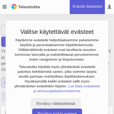
Kokeile ilmaiseksi
Väriuitto Oy
Näytä haku
V
Valitse käytettävät evästeet
Käytämme evästeitä helpottaaksemme palvelumme
Raportit
käyttöä ja parantaaksemme käyttökokemusta.
Välttämättömät evästeet ovat tarvittavia sivuston
Yrityksen Väriuitto Oy liikevaihto on 2.2 milj. €, tulos 32 000 €
toiminnan kannalta ja mahdollistavat perustoiminnot,
ja henkilöstömäärä 9. Sen päätoimiala on Maalaus,
kuten navigoinnin ja kirjautumisen.
perustamisvuosi 1978 ja sijainti Kotka. Yrityksen yhtiömuoto
Taloustutka käyttää myös ylimääräisiä evästeitä
Osakeyhtiö (OY).
palvelun kehittämistä varten, jotta voimme tarjota
sinulle parhaan mahdollisen käyttökokemuksen.
Hyväksymällä kaikki evästeet sallit myös
Emon luvut
Konsernin luvut
ylimääräisten evästeiden käytön.
Lue lisää evästeistä
ja tietosuojakäytännöstämme
Perustiedot
Tilinpäätösluvut
Päättäjätiedot
Hyväksy välttämättömät
Perustiedot
Lähde: YTJ, PRH, Traficom
Hyväksy kaikki evästeet