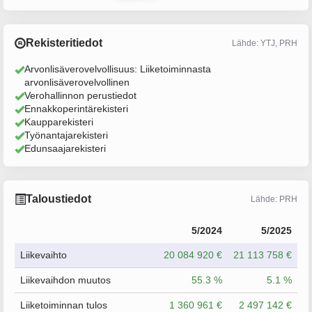
Rekisteritiedot
Lähde: YTJ, PRH
Arvonlisäverovelvollisuus: Liiketoiminnasta
arvonlisäverovelvollinen
Verohallinnon perustiedot
Ennakkoperintärekisteri
Kaupparekisteri
Työnantajarekisteri
Edunsaajarekisteri
Taloustiedot
Lähde: PRH
5/2024
5/2025
Liikevaihto
20 084 920 €
21 113 758 €
Liikevaihdon muutos
55.3 %
5.1 %
Liiketoiminnan tulos
1 360 961 €
2 497 142 €