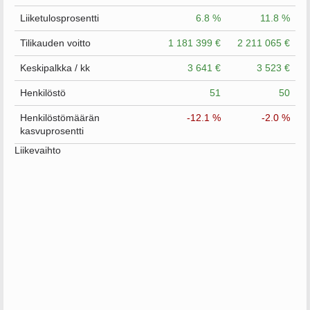
Liiketulosprosentti
6.8 %
11.8 %
Tilikauden voitto
1 181 399 €
2 211 065 €
Keskipalkka / kk
3 641 €
3 523 €
Henkilöstö
51
50
Henkilöstömäärän
-12.1 %
-2.0 %
kasvuprosentti
Liikevaihto