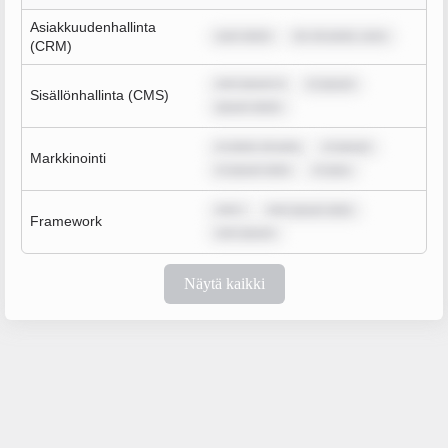
Asiakkuudenhallinta
sum dolor
lor sit amet, cons
(CRM)
rem ipsum d
m ipsum
Sisällönhallinta (CMS)
ipsum dolor
m dolor sit ame
m ipsum
Markkinointi
m ipsum dolo
m ipsu
rem i
rem ipsum dolo
Framework
rem ipsum
Näytä kaikki