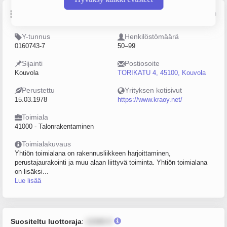
Perustiedot
Lähde: YTJ, PRH, Traficom
Y-tunnus
Henkilöstömäärä
0160743-7
50–99
Sijainti
Postiosoite
Kouvola
TORIKATU 4, 45100, Kouvola
Perustettu
Yrityksen kotisivut
15.03.1978
https://www.kraoy.net/
Toimiala
41000 - Talonrakentaminen
Toimialakuvaus
Yhtiön toimialana on rakennusliikkeen harjoittaminen,
perustajaurakointi ja muu alaan liittyvä toiminta. Yhtiön toimialana
on lisäksi...
Lue lisää
Suositeltu luottoraja
:
12345 €