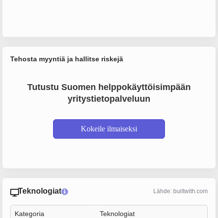
Tehosta myyntiä ja hallitse riskejä
Tutustu Suomen helppokäyttöisimpään
yritystietopalveluun
Kokeile ilmaiseksi
Teknologiat
Lähde: builtwith.com
Kategoria
Teknologiat