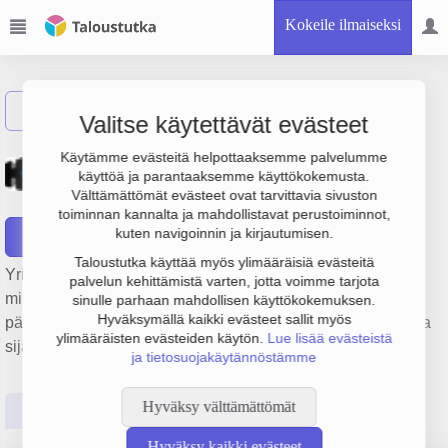
Kokeile ilmaiseksi
Näytä haku
Valitse käytettävät evästeet
Kymenlaakson Rakennus
Käytämme evästeitä helpottaaksemme palvelumme
käyttöä ja parantaaksemme käyttökokemusta.
Oy
Välttämättömät evästeet ovat tarvittavia sivuston
toiminnan kannalta ja mahdollistavat perustoiminnot,
kuten navigoinnin ja kirjautumisen.
Raportit
Taloustutka käyttää myös ylimääräisiä evästeitä
Yrityksen Kymenlaakson Rakennus Oy liikevaihto on 21.1
palvelun kehittämistä varten, jotta voimme tarjota
milj. €, tulos 2.5 milj. € ja henkilöstömäärä 50. Sen
sinulle parhaan mahdollisen käyttökokemuksen.
Hyväksymällä kaikki evästeet sallit myös
päätoimiala on Talonrakentaminen, perustamisvuosi 1978 ja
ylimääräisten evästeiden käytön.
Lue lisää evästeistä
sijainti Kouvola. Yrityksen yhtiömuoto Osakeyhtiö (OY).
ja tietosuojakäytännöstämme
Hyväksy välttämättömät
Perustiedot
Tilinpäätösluvut
Päättäjätiedot
Hyväksy kaikki evästeet