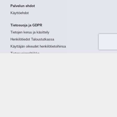
Palvelun ehdot
Käyttöehdot
Tietosuoja ja GDPR
Tietojen keruu ja käsittely
Henkilötiedot Taloustutkassa
Käyttäjän oikeudet henkilötietoihinsa
Tietosuojapolitiikka
Tietoturvapolitiikka
Evästeet
Tutustu palveluun
Ratkaisut
Tietoa palvelusta
Luottorajan määrittely
Tunnusluvut
Maksuviiveet