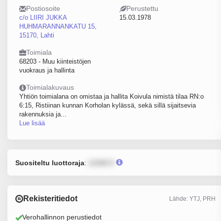
Postiosoite
Perustettu
c/o LIIRI JUKKA
15.03.1978
HUHMARANNANKATU 15,
15170, Lahti
Toimiala
68203 - Muu kiinteistöjen
vuokraus ja hallinta
Toimialakuvaus
Yhtiön toimialana on omistaa ja hallita Koivula nimistä tilaa RN:o
6:15, Ristiinan kunnan Korholan kylässä, sekä sillä sijaitsevia
rakennuksia ja...
Lue lisää
Suositeltu luottoraja
:
12345 €
Rekisteritiedot
Lähde: YTJ, PRH
Verohallinnon perustiedot