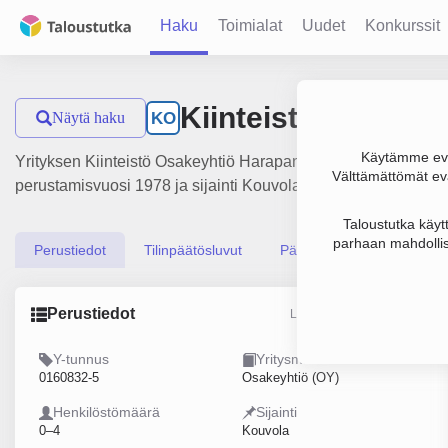
Haku
Toimialat
Uudet
Konkurssit
Kiinteistö Osakey
Näytä haku
KO
Käytämme evä
Yrityksen Kiinteistö Osakeyhtiö Harapansalo liikevaihto on 77
Välttämättömät evä
perustamisvuosi 1978 ja sijainti Kouvola. Yrityksen yhtiömuo
Taloustutka käyt
parhaan mahdollis
Perustiedot
Tilinpäätösluvut
Päättäjätiedot
Perustiedot
Lähde: YTJ, PRH, Traficom
Y-tunnus
Yritysmuoto
0160832-5
Osakeyhtiö (OY)
Henkilöstömäärä
Sijainti
0–4
Kouvola