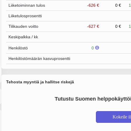
Liiketoiminnan tulos
-626 €
0 €
1
Liiketulosprosentti
Tilikauden voitto
-627 €
0 €
1
Keskipalkka / kk
Henkilöstö
0
Henkilöstömäärän kasvuprosentti
Tehosta myyntiä ja hallitse riskejä
Tutustu Suomen helppokäyttöi
Kokeile i