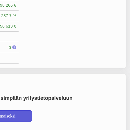
98 266 €
257.7 %
58 613 €
0
simpään yritystietopalveluun
lmaiseksi