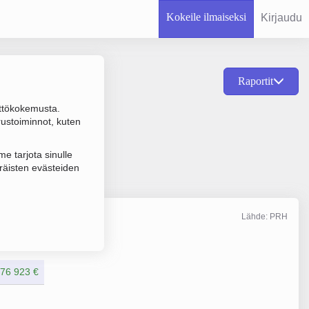
Kokeile ilmaiseksi
Kirjaudu
Raportit
ttökokemusta.
vuokraus ja hallinta,
rustoiminnot, kuten
e tarjota sinulle
räisten evästeiden
Lähde: PRH
Liikevaihto
12/2025
76 923 €