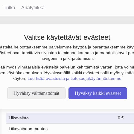
Tutka
Analytiikka
htiö Harapansalo
Valitse käytettävät evästeet
steitä helpottaaksemme palvelumme käyttöä ja parantaaksemme käy
 000 € ja tulos 198 000 €. Sen päätoimiala on Muu kiinteistöjen 
steet ovat tarvittavia sivuston toiminnan kannalta ja mahdollistavat pe
to Osakeyhtiö (OY).
navigoinnin ja kirjautumisen.
tää myös ylimääräisiä evästeitä palvelun kehittämistä varten, jotta voimm
en käyttökokemuksen. Hyväksymällä kaikki evästeet sallit myös ylimää
käytön.
Lue lisää evästeistä ja tietosuojakäytännöstämme
Hyväksy välttämättömät
Hyväksy kaikki evästeet
Taloustiedot
12/2023
12/2024
Liikevaihto
0 €
Liikevaihdon muutos