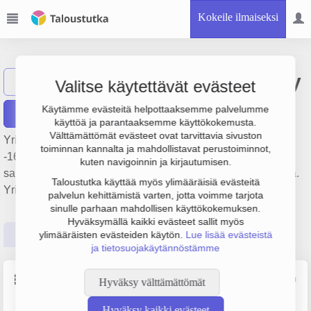
Kokeile ilmaiseksi
Kouvolan Saha Oy
Näytä haku
Valitse käytettävät evästeet
Käytämme evästeitä helpottaaksemme palvelumme
Raportit
käyttöä ja parantaaksemme käyttökokemusta.
Välttämättömät evästeet ovat tarvittavia sivuston
Yrityksen Kouvolan Saha Oy liikevaihto on 756 000 €, tulos
toiminnan kannalta ja mahdollistavat perustoiminnot,
-16 000 € ja henkilöstömäärä 8. Sen päätoimiala on Puun
kuten navigoinnin ja kirjautumisen.
sahaus ja höyläys, perustamisvuosi 1978 ja sijainti Kouvola.
Taloustutka käyttää myös ylimääräisiä evästeitä
Yrityksen yhtiömuoto Osakeyhtiö (OY).
palvelun kehittämistä varten, jotta voimme tarjota
sinulle parhaan mahdollisen käyttökokemuksen.
Hyväksymällä kaikki evästeet sallit myös
Perustiedot
Tilinpäätösluvut
Päättäjätiedot
ylimääräisten evästeiden käytön.
Lue lisää evästeistä
ja tietosuojakäytännöstämme
Perustiedot
Lähde: YTJ, PRH, Traficom
Hyväksy välttämättömät
Hyväksy kaikki evästeet
Y-tunnus
Henkilöstömäärä