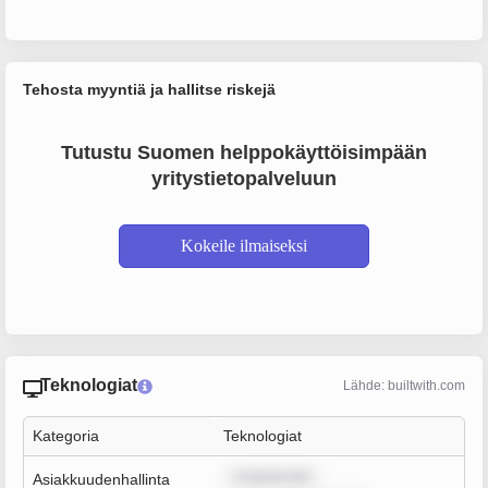
Tehosta myyntiä ja hallitse riskejä
Tutustu Suomen helppokäyttöisimpään
yritystietopalveluun
Kokeile ilmaiseksi
Teknologiat
Lähde: builtwith.com
Kategoria
Teknologiat
m ipsum dol
Asiakkuudenhallinta