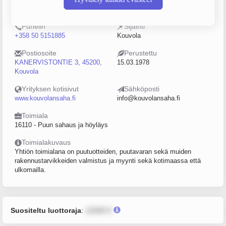
0160913-3
5–9
Puhelin
Sijainti
+358 50 5151885
Kouvola
Postiosoite
Perustettu
KANERVISTONTIE 3, 45200,
15.03.1978
Kouvola
Yrityksen kotisivut
Sähköposti
www.kouvolansaha.fi
info@kouvolansaha.fi
Toimiala
16110 - Puun sahaus ja höyläys
Toimialakuvaus
Yhtiön toimialana on puutuotteiden, puutavaran sekä muiden
rakennustarvikkeiden valmistus ja myynti sekä kotimaassa että
ulkomailla.
Suositeltu luottoraja
:
12345 €