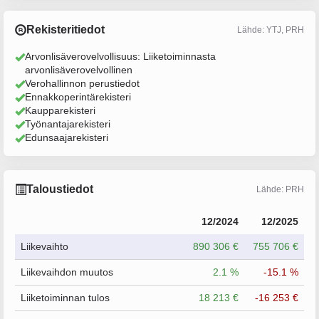
Rekisteritiedot
Lähde: YTJ, PRH
Arvonlisäverovelvollisuus: Liiketoiminnasta
arvonlisäverovelvollinen
Verohallinnon perustiedot
Ennakkoperintärekisteri
Kaupparekisteri
Työnantajarekisteri
Edunsaajarekisteri
Taloustiedot
Lähde: PRH
12/2024
12/2025
Liikevaihto
890 306 €
755 706 €
Liikevaihdon muutos
2.1 %
-15.1 %
Liiketoiminnan tulos
18 213 €
-16 253 €