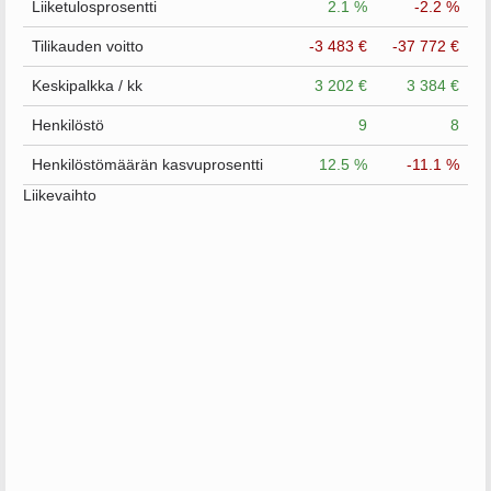
Liiketulosprosentti
2.1 %
-2.2 %
Tilikauden voitto
-3 483 €
-37 772 €
Keskipalkka / kk
3 202 €
3 384 €
Henkilöstö
9
8
Henkilöstömäärän kasvuprosentti
12.5 %
-11.1 %
Liikevaihto