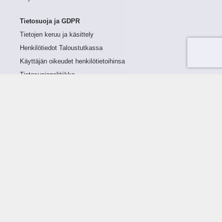
Tietosuoja ja GDPR
Tietojen keruu ja käsittely
Henkilötiedot Taloustutkassa
Käyttäjän oikeudet henkilötietoihinsa
Tietosuojapolitiikka
Tietoturvapolitiikka
Evästeet
Tutustu palveluun
Ratkaisut
Tietoa palvelusta
Luottorajan määrittely
Tunnusluvut
Maksuviiveet
Hinnasto
Päivitykset