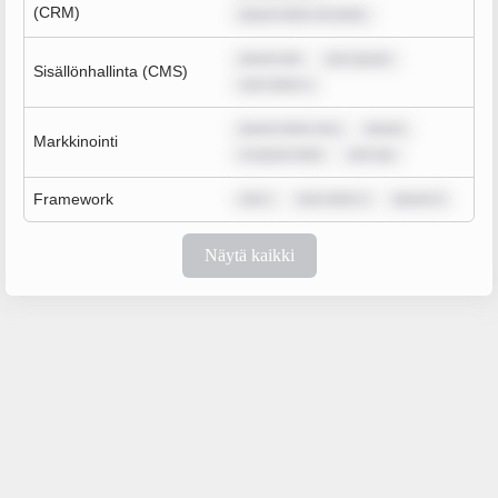
(CRM)
ipsum dolor sit amet,
ipsum dol
rem ipsum
Sisällönhallinta (CMS)
sum dolor s
ipsum dolor sit a
ipsum
Markkinointi
m ipsum dolo
rem ips
Framework
rem i
sum dolor s
ipsum d
Näytä kaikki