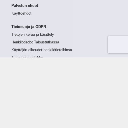
Palvelun ehdot
Käyttöehdot
Tietosuoja ja GDPR
Tietojen keruu ja käsittely
Henkilötiedot Taloustutkassa
Käyttäjän oikeudet henkilötietoihinsa
Tietosuojapolitiikka
Tietoturvapolitiikka
Evästeet
Tutustu palveluun
Ratkaisut
Tietoa palvelusta
Luottorajan määrittely
Tunnusluvut
Maksuviiveet