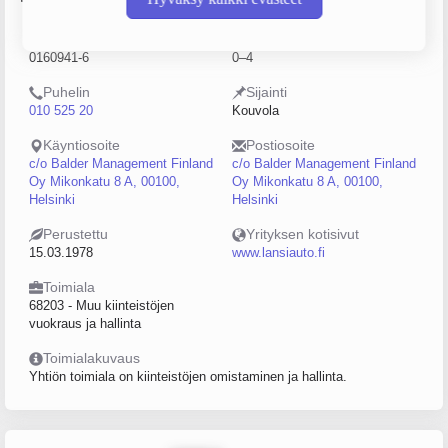
Y-tunnus
Henkilöstömäärä
0160941-6
0–4
Puhelin
Sijainti
010 525 20
Kouvola
Käyntiosoite
Postiosoite
c/o Balder Management Finland
c/o Balder Management Finland
Oy Mikonkatu 8 A, 00100,
Oy Mikonkatu 8 A, 00100,
Helsinki
Helsinki
Perustettu
Yrityksen kotisivut
15.03.1978
www.lansiauto.fi
Toimiala
68203 - Muu kiinteistöjen
vuokraus ja hallinta
Toimialakuvaus
Yhtiön toimiala on kiinteistöjen omistaminen ja hallinta.