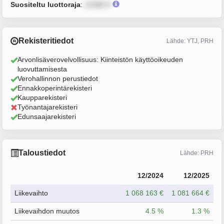
Suositeltu luottoraja
:
12345 €
Rekisteritiedot
Lähde: YTJ, PRH
Arvonlisäverovelvollisuus: Kiinteistön käyttöoikeuden
luovuttamisesta
Verohallinnon perustiedot
Ennakkoperintärekisteri
Kaupparekisteri
Työnantajarekisteri
Edunsaajarekisteri
Taloustiedot
Lähde: PRH
12/2024
12/2025
Liikevaihto
1 068 163 €
1 081 664 €
Liikevaihdon muutos
4.5 %
1.3 %