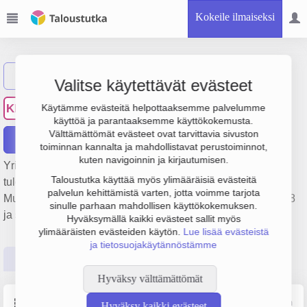
Kokeile ilmaiseksi
Näytä haku
Valitse käytettävät evästeet
Kymen Moottoritalo Oy
KM
Käytämme evästeitä helpottaaksemme palvelumme
käyttöä ja parantaaksemme käyttökokemusta.
Välttämättömät evästeet ovat tarvittavia sivuston
Raportit
toiminnan kannalta ja mahdollistavat perustoiminnot,
kuten navigoinnin ja kirjautumisen.
Yrityksen Kymen Moottoritalo Oy liikevaihto on 1.1 milj. €,
Taloustutka käyttää myös ylimääräisiä evästeitä
tulos 949 000 € ja henkilöstömäärä 0. Sen päätoimiala on
palvelun kehittämistä varten, jotta voimme tarjota
Muu kiinteistöjen vuokraus ja hallinta, perustamisvuosi 1978
sinulle parhaan mahdollisen käyttökokemuksen.
ja sijainti Kouvola. Yrityksen yhtiömuoto Osakeyhtiö (OY).
Hyväksymällä kaikki evästeet sallit myös
ylimääräisten evästeiden käytön.
Lue lisää evästeistä
ja tietosuojakäytännöstämme
Perustiedot
Tilinpäätösluvut
Päättäjätiedot
Hyväksy välttämättömät
Perustiedot
Lähde: YTJ, PRH, Traficom
Hyväksy kaikki evästeet