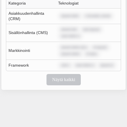
Kategoria
Teknologiat
Asiakkuudenhallinta
ipsum dolo
r sit amet, conse
(CRM)
ipsum dol
rem ipsum
Sisällönhallinta (CMS)
sum dolor s
ipsum dolor sit a
m ipsum
Markkinointi
ipsum dolor
m ipsu
Framework
rem i
sum dolor s
ipsum d
Näytä kaikki