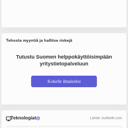
Tehosta myyntiä ja hallitse riskejä
Tutustu Suomen helppokäyttöisimpään
yritystietopalveluun
Kokeile ilmaiseksi
Teknologiat
Lähde: builtwith.com