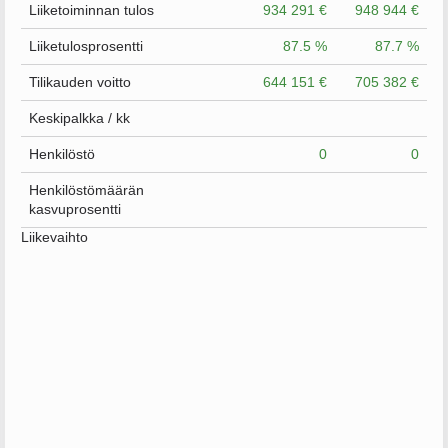
Liiketoiminnan tulos
934 291 €
948 944 €
Liiketulosprosentti
87.5 %
87.7 %
Tilikauden voitto
644 151 €
705 382 €
Keskipalkka / kk
Henkilöstö
0
0
Henkilöstömäärän
kasvuprosentti
Liikevaihto