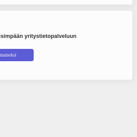
simpään yritystietopalveluun
lmaiseksi