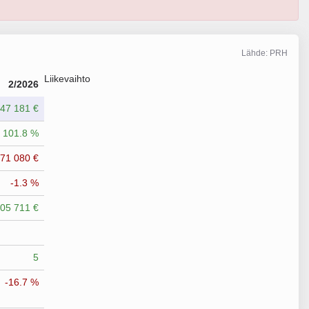
Lähde: PRH
Liikevaihto
2/2026
47 181 €
101.8 %
171 080 €
-1.3 %
05 711 €
5
-16.7 %