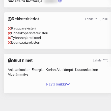
Suositeltu luottoraja
:
12345 €
Rekisteritiedot
Lähde: YTJ, PRH
Kaupparekisteri
Ennakkoperintärekisteri
Työnantajarekisteri
Edunsaajarekisteri
Muut nimet
Lähde: YTJ
Anjalankosken Energia, Korian Aluelämpö, Kuusankosken
Aluelämmitys
Näytä kaikki