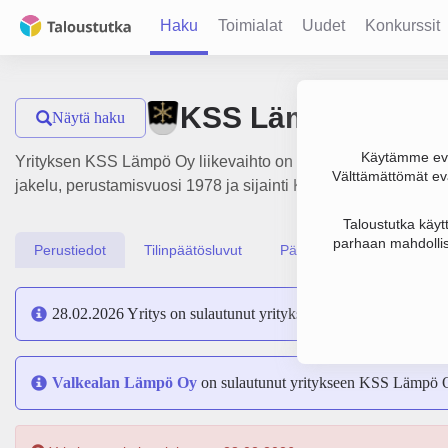
Haku
Toimialat
Uudet
Konkurssit
KSS Lämpö Oy
Näytä haku
Käytämme evä
Yrityksen KSS Lämpö Oy liikevaihto on 12.9 milj. €, tulos -1
Välttämättömät evä
jakelu, perustamisvuosi 1978 ja sijainti Kouvola. Yrityksen 
Taloustutka käyt
parhaan mahdollis
Perustiedot
Tilinpäätösluvut
Päättäjätiedot
28.02.2026 Yritys on sulautunut yritykseen
KSS Energia Oy
Valkealan Lämpö Oy
on sulautunut yritykseen KSS Lämpö 