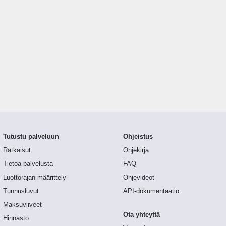
Tutustu palveluun
Ohjeistus
Ratkaisut
Ohjekirja
Tietoa palvelusta
FAQ
Luottorajan määrittely
Ohjevideot
Tunnusluvut
API-dokumentaatio
Maksuviiveet
Ota yhteyttä
Hinnasto