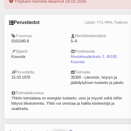
Yrityksen toiminta lakannut 28.02.2026.
Perustiedot
Lähde: YTJ, PRH, Traficom
Y-tunnus
Henkilöstömäärä
0161040-9
5–9
Sijainti
Postiosoite
Kouvola
Hovioikeudenkatu 3, 45100,
Kouvola
Perustettu
Toimiala
15.03.1978
35300 - Lämmön, höyryn ja
jäähdytyksen tuotanto ja jakelu
Toimialakuvaus
Yhtiön toimialana on energian tuotanto, osto ja myynti sekä niihin
liittyvä liiketoiminta. Yhtiö voi omistaa ja hallita kiinteistöjä ja
osakkeita.