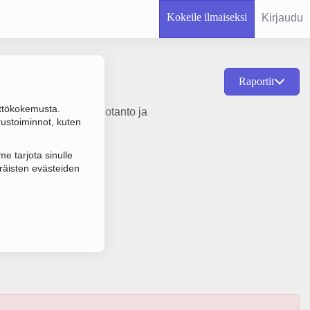
Kokeile ilmaiseksi
Kirjaudu
Raportit
ttökokemusta.
yn ja jäähdytyksen tuotanto ja
rustoiminnot, kuten
e tarjota sinulle
räisten evästeiden