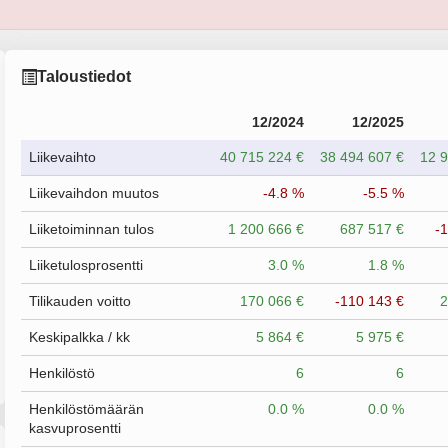
Taloustiedot
12/2024
12/2025
Liikevaihto
40 715 224 €
38 494 607 €
12 9
Liikevaihdon muutos
-4.8 %
-5.5 %
Liiketoiminnan tulos
1 200 666 €
687 517 €
-
Liiketulosprosentti
3.0 %
1.8 %
Tilikauden voitto
170 066 €
-110 143 €
2
Keskipalkka / kk
5 864 €
5 975 €
Henkilöstö
6
6
Henkilöstömäärän
0.0 %
0.0 %
kasvuprosentti