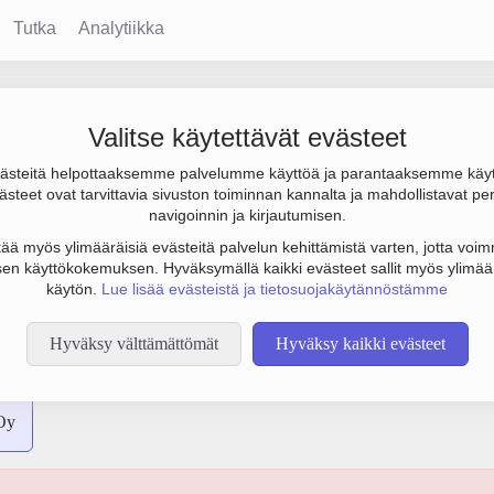
Tutka
Analytiikka
Valitse käytettävät evästeet
steitä helpottaaksemme palvelumme käyttöä ja parantaaksemme käy
71 000 € ja henkilöstömäärä 5. Sen päätoimiala on Lämmön, höyr
steet ovat tarvittavia sivuston toiminnan kannalta ja mahdollistavat pe
yhtiömuoto Osakeyhtiö (OY).
navigoinnin ja kirjautumisen.
tää myös ylimääräisiä evästeitä palvelun kehittämistä varten, jotta voimm
en käyttökokemuksen. Hyväksymällä kaikki evästeet sallit myös ylimää
käytön.
Lue lisää evästeistä ja tietosuojakäytännöstämme
Hyväksy välttämättömät
Hyväksy kaikki evästeet
Oy