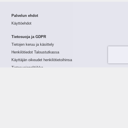
Palvelun ehdot
Käyttöehdot
Tietosuoja ja GDPR
Tietojen keruu ja käsittely
Henkilötiedot Taloustutkassa
Käyttäjän oikeudet henkilötietoihinsa
Tietosuojapolitiikka
Tietoturvapolitiikka
Evästeet
Tutustu palveluun
Ratkaisut
Tietoa palvelusta
Luottorajan määrittely
Tunnusluvut