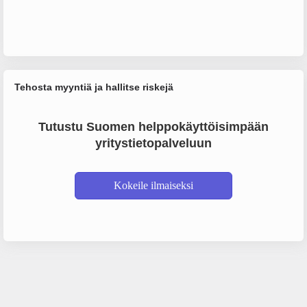
Tehosta myyntiä ja hallitse riskejä
Tutustu Suomen helppokäyttöisimpään
yritystietopalveluun
Kokeile ilmaiseksi