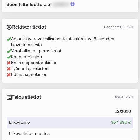
Suositeltu luottoraja
:
12345 €
Rekisteritiedot
Lähde: YTJ, PRH
Arvonlisäverovelvollisuus: Kiinteistön käyttöoikeuden
luovuttamisesta
Verohallinnon perustiedot
Kaupparekisteri
Ennakkoperintärekisteri
Työnantajarekisteri
Edunsaajarekisteri
Taloustiedot
Lähde: PRH
12/2010
Liikevaihto
367 890 €
Liikevaihdon muutos