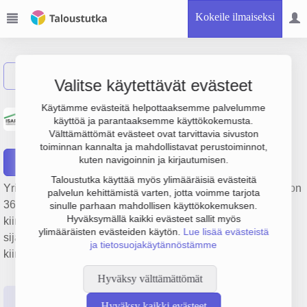
Kokeile ilmaiseksi
Näytä haku
Valitse käytettävät evästeet
Kiinteistö Oy Kouvolan
Käytämme evästeitä helpottaaksemme palvelumme
käyttöä ja parantaaksemme käyttökokemusta.
Pohjoislaakso
Välttämättömät evästeet ovat tarvittavia sivuston
toiminnan kannalta ja mahdollistavat perustoiminnot,
kuten navigoinnin ja kirjautumisen.
Raportit
Taloustutka käyttää myös ylimääräisiä evästeitä
Yrityksen Kiinteistö Oy Kouvolan Pohjoislaakso liikevaihto on
palvelun kehittämistä varten, jotta voimme tarjota
368 000 € ja tulos -19 000 €. Sen päätoimiala on Muu
sinulle parhaan mahdollisen käyttökokemuksen.
Hyväksymällä kaikki evästeet sallit myös
kiinteistöjen vuokraus ja hallinta, perustamisvuosi 1978 ja
ylimääräisten evästeiden käytön.
Lue lisää evästeistä
sijainti Kouvola. Yrityksen yhtiömuoto Keskinäinen
ja tietosuojakäytännöstämme
kiinteistöosakeyhtiö (KKOY).
Hyväksy välttämättömät
Perustiedot
Tilinpäätösluvut
Päättäjätiedot
Hyväksy kaikki evästeet