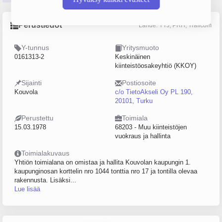
Perustiedot
Lähde: YTJ, PRH, Traficom
Y-tunnus
Yritysmuoto
0161313-2
Keskinäinen
kiinteistöosakeyhtiö (KKOY)
Sijainti
Postiosoite
Kouvola
c/o TietoAkseli Oy PL 190,
20101, Turku
Perustettu
Toimiala
15.03.1978
68203 - Muu kiinteistöjen
vuokraus ja hallinta
Toimialakuvaus
Yhtiön toimialana on omistaa ja hallita Kouvolan kaupungin 1.
kaupunginosan korttelin nro 1044 tonttia nro 17 ja tontilla olevaa
rakennusta. Lisäksi...
Lue lisää