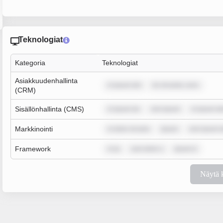
Teknologiat
Kategoria
Teknologiat
Asiakkuudenhallinta
m ipsum dol
lor sit amet, cons
(CRM)
Sisällönhallinta (CMS)
m ipsum do
rem ipsum
m ipsum do
Markkinointi
m dolor sit ame
ipsum
rem ipsum d
Framework
m ip
sum dolor s
ipsum d
Näytä 