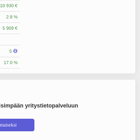
10 930 €
2.8 %
5 909 €
5
17.0 %
simpään yritystietopalveluun
lmaiseksi