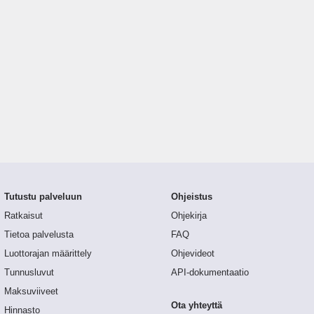
Tutustu palveluun
Ohjeistus
Ratkaisut
Ohjekirja
Tietoa palvelusta
FAQ
Luottorajan määrittely
Ohjevideot
Tunnusluvut
API-dokumentaatio
Maksuviiveet
Ota yhteyttä
Hinnasto