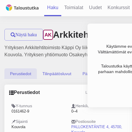
Haku
Toimialat
Uudet
Konkurssit
Arkkitehtitoimisto
Näytä haku
AK
Käytämme evä
Yrityksen Arkkitehtitoimisto Käppi Oy liikevaihto on 388 000 €
Välttämättömät evä
Kouvola. Yrityksen yhtiömuoto Osakeyhtiö (OY).
Taloustutka käyt
parhaan mahdollis
Perustiedot
Tilinpäätösluvut
Päättäjätiedot
Perustiedot
Lähde: YTJ, PRH, Traficom
Y-tunnus
Henkilöstömäärä
0161462-9
0–4
Sijainti
Postiosoite
Kouvola
PALLOKENTÄNTIE 4, 45700,