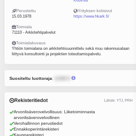
Kouvola
Perustettu
Yrityksen kotisivut
15.03.1978
https://www.hkark.fi/
Toimiala
71110 - Arkkitehtipalvelut
Toimialakuvaus
Yhtiön toimialana on arkkitehtisuunnittelu sekä muu rakennusalaan
liittyvä konsultointi ja projektien toteuttamispalvelu.
Suositeltu luottoraja
:
12345 €
Rekisteritiedot
Lähde: YTJ, PRH
Arvonlisäverovelvollisuus: Liiketoiminnasta
arvonlisäverovelvollinen
Verohallinnon perustiedot
Ennakkoperintärekisteri
Kaupparekisteri