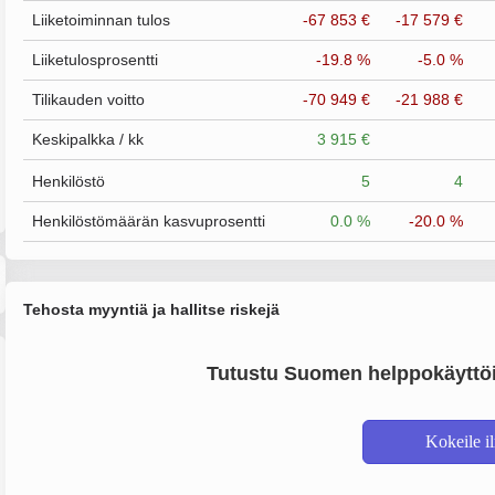
Liiketoiminnan tulos
-67 853 €
-17 579 €
Liiketulosprosentti
-19.8 %
-5.0 %
Tilikauden voitto
-70 949 €
-21 988 €
Keskipalkka / kk
3 915 €
Henkilöstö
5
4
Henkilöstömäärän kasvuprosentti
0.0 %
-20.0 %
Tehosta myyntiä ja hallitse riskejä
Tutustu Suomen helppokäyttöi
Kokeile i