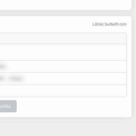
Lähde: builtwith.com
lor
ol
m ipsu
kaikki