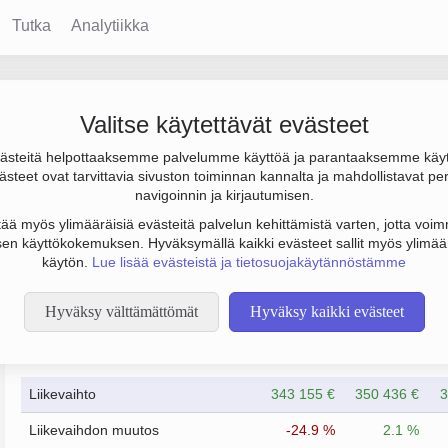
Tutka
Analytiikka
 Käppi Oy
Valitse käytettävät evästeet
steitä helpottaaksemme palvelumme käyttöä ja parantaaksemme käy
 ja tulos 11 000 €. Sen päätoimiala on Arkkitehtipalvelut, perust
steet ovat tarvittavia sivuston toiminnan kannalta ja mahdollistavat pe
navigoinnin ja kirjautumisen.
tää myös ylimääräisiä evästeitä palvelun kehittämistä varten, jotta voimm
en käyttökokemuksen. Hyväksymällä kaikki evästeet sallit myös ylimää
käytön.
Lue lisää evästeistä ja tietosuojakäytännöstämme
Hyväksy välttämättömät
Hyväksy kaikki evästeet
Taloustiedot
12/2023
12/2024
Liikevaihto
343 155 €
350 436 €
3
Liikevaihdon muutos
-24.9 %
2.1 %