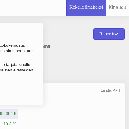
Kokeile ilmaiseksi
Kirjaudu
Raportit
ttökokemusta.
amisvuosi 1978 ja sijainti
rustoiminnot, kuten
e tarjota sinulle
räisten evästeiden
Lähde: PRH
Liikevaihto
12/2025
88 384 €
10.8 %