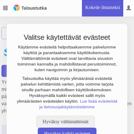
Kokeile ilmaiseksi
Näytä haku
Valitse käytettävät evästeet
Solvay Chemicals Finland
Käytämme evästeitä helpottaaksemme palvelumme
käyttöä ja parantaaksemme käyttökokemusta.
Oy
Välttämättömät evästeet ovat tarvittavia sivuston
toiminnan kannalta ja mahdollistavat perustoiminnot,
kuten navigoinnin ja kirjautumisen.
Raportit
Taloustutka käyttää myös ylimääräisiä evästeitä
Yrityksen Solvay Chemicals Finland Oy liikevaihto on 32.2
palvelun kehittämistä varten, jotta voimme tarjota
milj. €, tulos 1.6 milj. € ja henkilöstömäärä 46. Sen
sinulle parhaan mahdollisen käyttökokemuksen.
Hyväksymällä kaikki evästeet sallit myös
päätoimiala on Muiden epäorgaanisten peruskemikaalien
ylimääräisten evästeiden käytön.
Lue lisää evästeistä
valmistus, perustamisvuosi 1978 ja sijainti Kouvola. Yrityksen
ja tietosuojakäytännöstämme
yhtiömuoto Osakeyhtiö (OY).
Hyväksy välttämättömät
Perustiedot
Tilinpäätösluvut
Päättäjätiedot
Hyväksy kaikki evästeet