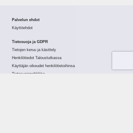
Palvelun ehdot
Käyttöehdot
Tietosuoja ja GDPR
Tietojen keruu ja käsittely
Henkilötiedot Taloustutkassa
Käyttäjän oikeudet henkilötietoihinsa
Tietosuojapolitiikka
Tietoturvapolitiikka
Evästeet
Tutustu palveluun
Ratkaisut
Tietoa palvelusta
Luottorajan määrittely