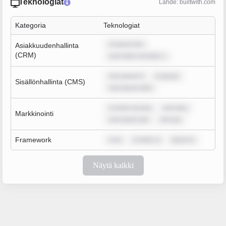
Teknologiat
Lähde: builtwith.com
Kategoria
Teknologiat
m ipsum dol
Asiakkuudenhallinta
(CRM)
sum dolor sit amet, c
rem ipsum d
m ipsum
Sisällönhallinta (CMS)
rem ipsum dolo
m dolor sit ame
rem ipsu
Markkinointi
rem ipsum dol
rem ips
Framework
m ip
m dolor si
ipsum d
Näytä kaikki