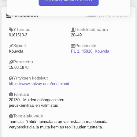
Perustiedot
Lähde: YTJ, PRH, Traficom
Y-tunnus
Henkilöstömäärä
0161510-3
20–49
Sijainti
Postiosoite
Kouvola
PL 1, 45910, Kouvola
Perustettu
15.03.1978
Yrityksen kotisivut
https://www.solvay.com/en/finland
Toimiala
20130 - Muiden epäorgaanisten
peruskemikaalien valmistus
Toimialakuvaus
Toimiala: Yhtiön toimialana on valmistaa ja markkinoida
vetyperoksidia ja muita kemian teollisuuden tuotteita.