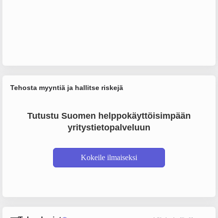
Tehosta myyntiä ja hallitse riskejä
Tutustu Suomen helppokäyttöisimpään
yritystietopalveluun
Kokeile ilmaiseksi