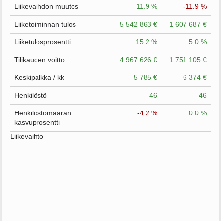
Liikevaihdon muutos
11.9 %
-11.9 %
Liiketoiminnan tulos
5 542 863 €
1 607 687 €
Liiketulosprosentti
15.2 %
5.0 %
Tilikauden voitto
4 967 626 €
1 751 105 €
Keskipalkka / kk
5 785 €
6 374 €
Henkilöstö
46
46
Henkilöstömäärän
-4.2 %
0.0 %
kasvuprosentti
Liikevaihto