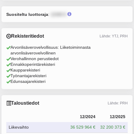
Suositeltu luottoraja
:
12345 €
Rekisteritiedot
Lähde: YTJ, PRH
Arvonlisäverovelvollisuus: Liiketoiminnasta
arvonlisäverovelvollinen
Verohallinnon perustiedot
Ennakkoperintärekisteri
Kaupparekisteri
Työnantajarekisteri
Edunsaajarekisteri
Taloustiedot
Lähde: PRH
12/2024
12/2025
Liikevaihto
36 529 964 €
32 200 373 €