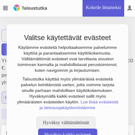
Kokeile ilmaiseksi
Neonteos Oy
Näytä haku
N
Valitse käytettävät evästeet
Käytämme evästeitä helpottaaksemme palvelumme
Raportit
käyttöä ja parantaaksemme käyttökokemusta.
Välttämättömät evästeet ovat tarvittavia sivuston
Yrityksen Neonteos Oy liikevaihto on 1.1 milj. € ja tulos -8 000
toiminnan kannalta ja mahdollistavat perustoiminnot,
€. Sen päätoimiala on Valaistuslaitteiden valmistus,
kuten navigoinnin ja kirjautumisen.
perustamisvuosi 1978 ja sijainti Kouvola. Yrityksen
Taloustutka käyttää myös ylimääräisiä evästeitä
yhtiömuoto Osakeyhtiö (OY).
palvelun kehittämistä varten, jotta voimme tarjota
sinulle parhaan mahdollisen käyttökokemuksen.
Hyväksymällä kaikki evästeet sallit myös
Emon luvut
Konsernin luvut
ylimääräisten evästeiden käytön.
Lue lisää evästeistä
ja tietosuojakäytännöstämme
Perustiedot
Tilinpäätösluvut
Päättäjätiedot
Hyväksy välttämättömät
Perustiedot
Lähde: YTJ, PRH, Traficom
Hyväksy kaikki evästeet