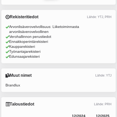
Rekisteritiedot
Lähde: YTJ, PRH
Arvonlisäverovelvollisuus: Liiketoiminnasta
arvonlisäverovelvollinen
Verohallinnon perustiedot
Ennakkoperintärekisteri
Kaupparekisteri
Työnantajarekisteri
Edunsaajarekisteri
Muut nimet
Lähde: YTJ
Brandlux
Taloustiedot
Lähde: PRH
12/2024
12/2025