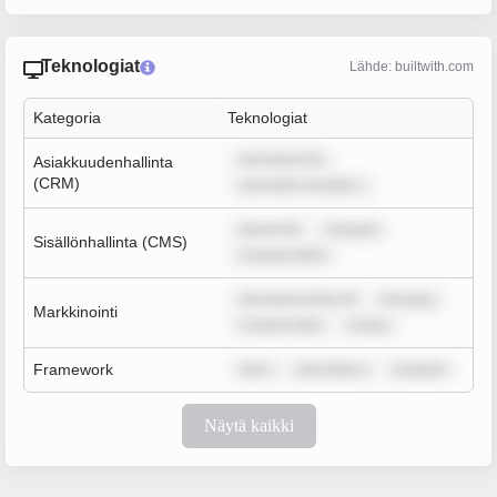
Teknologiat
Lähde: builtwith.com
Kategoria
Teknologiat
rem ipsum do
Asiakkuudenhallinta
(CRM)
sum dolor sit amet, c
ipsum dol
m ipsum
Sisällönhallinta (CMS)
m ipsum dolor
rem ipsum dolor sit
rem ipsu
Markkinointi
m ipsum dolo
m ipsu
Framework
rem i
sum dolor s
m ipsum
Näytä kaikki