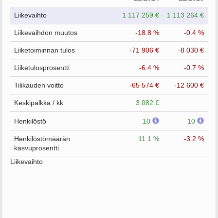
Liikevaihto
1 117 259 €
1 113 264 €
Liikevaihdon muutos
-18.8 %
-0.4 %
Liiketoiminnan tulos
-71 906 €
-8 030 €
Liiketulosprosentti
-6.4 %
-0.7 %
Tilikauden voitto
-65 574 €
-12 600 €
Keskipalkka / kk
3 082 €
Henkilöstö
10
10
Henkilöstömäärän
11.1 %
-3.2 %
kasvuprosentti
Liikevaihto