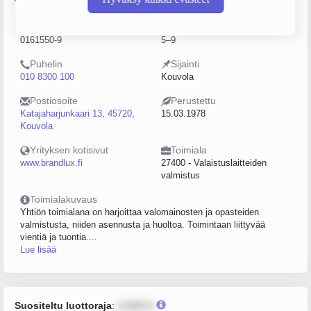
Y-tunnus
Henkilöstömäärä
0161550-9
5–9
Puhelin
Sijainti
010 8300 100
Kouvola
Postiosoite
Perustettu
Katajaharjunkaari 13, 45720,
15.03.1978
Kouvola
Yrityksen kotisivut
Toimiala
www.brandlux.fi
27400 - Valaistuslaitteiden
valmistus
Toimialakuvaus
Yhtiön toimialana on harjoittaa valomainosten ja opasteiden
valmistusta, niiden asennusta ja huoltoa. Toimintaan liittyvää
vientiä ja tuontia....
Lue lisää
Suositeltu luottoraja
:
12345 €