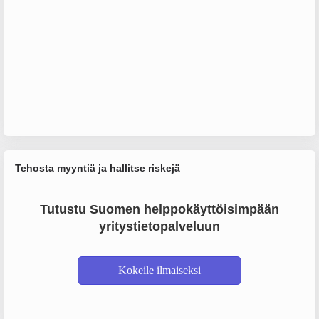
Tehosta myyntiä ja hallitse riskejä
Tutustu Suomen helppokäyttöisimpään
yritystietopalveluun
Kokeile ilmaiseksi