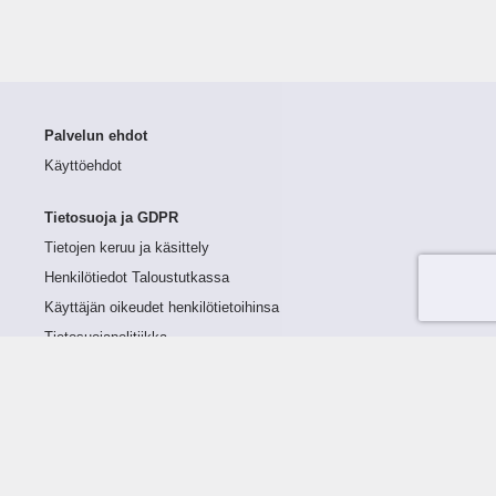
Palvelun ehdot
Käyttöehdot
Tietosuoja ja GDPR
Tietojen keruu ja käsittely
Henkilötiedot Taloustutkassa
Käyttäjän oikeudet henkilötietoihinsa
Tietosuojapolitiikka
Tietoturvapolitiikka
Evästeet
Tutustu palveluun
Ratkaisut