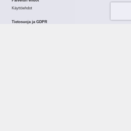
Palvelun ehdot
Käyttöehdot
Tietosuoja ja GDPR
Tietojen keruu ja käsittely
Henkilötiedot Taloustutkassa
Käyttäjän oikeudet henkilötietoihinsa
Tietosuojapolitiikka
Tietoturvapolitiikka
Evästeet
Tutustu palveluun
Ratkaisut
Tietoa palvelusta
Luottorajan määrittely
Tunnusluvut
Maksuviiveet
Hinnasto