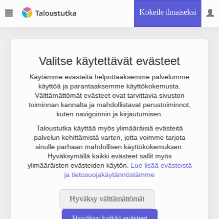
Kokeile ilmaiseksi
Valitse käytettävät evästeet
Käytämme evästeitä helpottaaksemme palvelumme
käyttöä ja parantaaksemme käyttökokemusta.
Joudumme käyttämään botinestovarmennusta sivustollamme.
Välttämättömät evästeet ovat tarvittavia sivuston
Suoritathan alla olevan varmistuksen.
toiminnan kannalta ja mahdollistavat perustoiminnot,
kuten navigoinnin ja kirjautumisen.
Taloustutka käyttää myös ylimääräisiä evästeitä
palvelun kehittämistä varten, jotta voimme tarjota
sinulle parhaan mahdollisen käyttökokemuksen.
Hyväksymällä kaikki evästeet sallit myös
ylimääräisten evästeiden käytön.
Lue lisää evästeistä
ja tietosuojakäytännöstämme
Hyväksy välttämättömät
Hyväksy kaikki evästeet