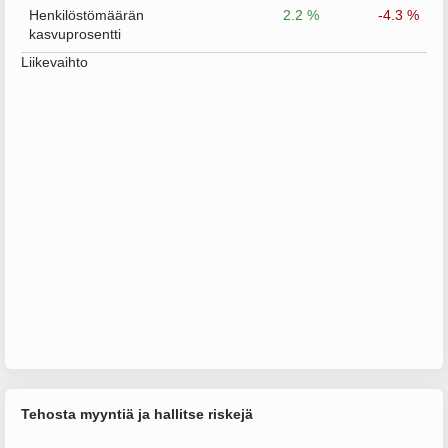
Henkilöstömäärän
2.2 %
-4.3 %
kasvuprosentti
Liikevaihto
Tehosta myyntiä ja hallitse riskejä