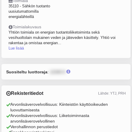
Toimiala
35110 - Sähkön tuotanto
uusiutumattomilla
energialähteillä
Toimialakuvaus
Yhtiön toimiala on energian tuotantoliiketoiminta sekä
vesihuoltolain mukainen veden ja jäteveden käsittely. Yhtiö voi
rakentaa ja omistaa energian...
Lue lisää
Suositeltu luottoraja
:
12345 €
Rekisteritiedot
Lähde: YTJ, PRH
Arvonlisäverovelvollisuus: Kiinteistön käyttöoikeuden
luovuttamisesta
Arvonlisäverovelvollisuus: Liiketoiminnasta
arvonlisäverovelvollinen
Verohallinnon perustiedot