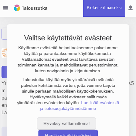
Kokeile ilmaiseksi
Näytä haku
Valitse käytettävät evästeet
Lappeenrannan
Käytämme evästeitä helpottaaksemme palvelumme
käyttöä ja parantaaksemme käyttökokemusta.
Lämpövoima Oy
Välttämättömät evästeet ovat tarvittavia sivuston
toiminnan kannalta ja mahdollistavat perustoiminnot,
kuten navigoinnin ja kirjautumisen.
Raportit
Taloustutka käyttää myös ylimääräisiä evästeitä
Yrityksen Lappeenrannan Lämpövoima Oy liikevaihto on 19.5
palvelun kehittämistä varten, jotta voimme tarjota
milj. €, tulos 1.9 milj. € ja henkilöstömäärä 45. Sen
sinulle parhaan mahdollisen käyttökokemuksen.
Hyväksymällä kaikki evästeet sallit myös
päätoimiala on Sähkön tuotanto uusiutumattomilla
ylimääräisten evästeiden käytön.
Lue lisää evästeistä
energialähteillä, perustamisvuosi 1978 ja sijainti
ja tietosuojakäytännöstämme
Lappeenranta. Yrityksen yhtiömuoto Osakeyhtiö (OY).
Hyväksy välttämättömät
Perustiedot
Tilinpäätösluvut
Päättäjätiedot
Hyväksy kaikki evästeet