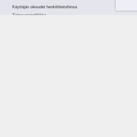
Käyttäjän oikeudet henkilötietoihinsa
Tietosuojapolitiikka
Tietoturvapolitiikka
Evästeet
Tutustu palveluun
Ratkaisut
Tietoa palvelusta
Luottorajan määrittely
Tunnusluvut
Maksuviiveet
Hinnasto
Päivitykset
Ohjeistus
Ohjekirja
FAQ