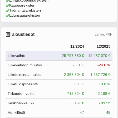
Ennakkoperintärekisteri
Kaupparekisteri
Työnantajarekisteri
Edunsaajarekisteri
Taloustiedot
Lähde: PRH
12/2024
12/2025
Liikevaihto
25 797 380 €
19 457 070 €
Liikevaihdon muutos
26.0 %
-24.6 %
Liiketoiminnan tulos
2 357 804 €
1 937 726 €
Liiketulosprosentti
9.1 %
10.0 %
Tilikauden voitto
715 824 €
2 198 €
Keskipalkka / kk
5 161 €
5 897 €
Henkilöstö
47
45