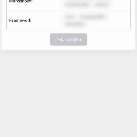
Markkinointi
m ipsum dolo
m ipsu
m ip
m ipsum dolor
Framework
rem ipsum
Näytä kaikki