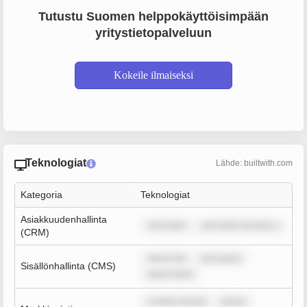
Tutustu Suomen helppokäyttöisimpään
yritystietopalveluun
Kokeile ilmaiseksi
Teknologiat
Lähde: builtwith.com
Kategoria
Teknologiat
Asiakkuudenhallinta
sum dolor
sum dolor sit amet, c
(CRM)
ipsum dol
rem ipsum
Sisällönhallinta (CMS)
ipsum dolor
m dolor sit ame
ipsum