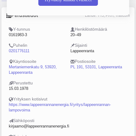
Perustiedot
Lähde: YTJ, PRH, Traficom
Y-tunnus
Henkilöstömäärä
0161983-3
20–49
Puhelin
Sijainti
0201776111
Lappeenranta
Käyntiosoite
Postiosoite
Mertaniemenkatu 9, 53920,
PL 191, 53101, Lappeenranta
Lappeenranta
Perustettu
15.03.1978
Yrityksen kotisivut
https://www.lappeenrannanenergia.fi/yritys/lappeenrannan-
lampovoima
Sähköposti
kirjaamo@lappeenrannanenergia.fi