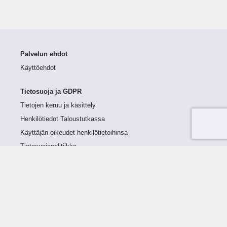
Palvelun ehdot
Käyttöehdot
Tietosuoja ja GDPR
Tietojen keruu ja käsittely
Henkilötiedot Taloustutkassa
Käyttäjän oikeudet henkilötietoihinsa
Tietosuojapolitiikka
Tietoturvapolitiikka
Evästeet
Tutustu palveluun
Ratkaisut
Tietoa palvelusta