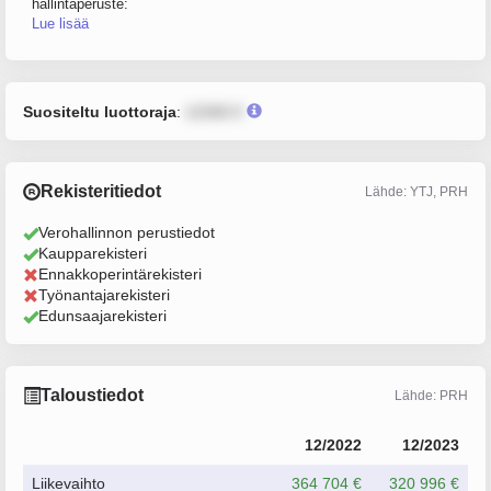
hallintaperuste:
Lue lisää
Suositeltu luottoraja
:
12345 €
Rekisteritiedot
Lähde: YTJ, PRH
Verohallinnon perustiedot
Kaupparekisteri
Ennakkoperintärekisteri
Työnantajarekisteri
Edunsaajarekisteri
Taloustiedot
Lähde: PRH
12/2022
12/2023
Liikevaihto
364 704 €
320 996 €