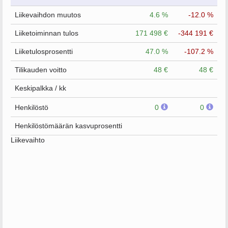
Liikevaihdon muutos
4.6 %
-12.0 %
Liiketoiminnan tulos
171 498 €
-344 191 €
Liiketulosprosentti
47.0 %
-107.2 %
Tilikauden voitto
48 €
48 €
Keskipalkka / kk
Henkilöstö
0
0
Henkilöstömäärän kasvuprosentti
Liikevaihto