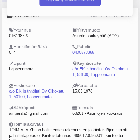
Perustiedot
Lähde: YTJ, PRH, Traficom
Y-tunnus
Yritysmuoto
0161987-6
Asunto-osakeyhtiö (AOY)
Henkilöstömäärä
Puhelin
0–4
0400573399
Sijainti
Käyntiosoite
Lappeenranta
c/o EK Isännöinti Oy Oikokatu
1, 53100, Lappeenranta
Postiosoite
Perustettu
c/o EK Isännöinti Oy Oikokatu
15.03.1978
1, 53100, Lappeenranta
Sähköposti
Toimiala
ari.perala@gmail.com
68201 - Asuntojen vuokraus
Toimialakuvaus
TOIMIALA Yhtiön hallitsemien rakennusten ja kiinteistöjen sijainti
ja hallintaperuste: Kiinteistötunnus: 40501700860011 Kiinteistön