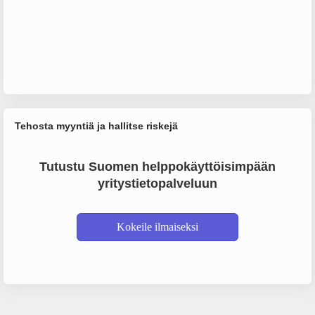
Tehosta myyntiä ja hallitse riskejä
Tutustu Suomen helppokäyttöisimpään
yritystietopalveluun
Kokeile ilmaiseksi