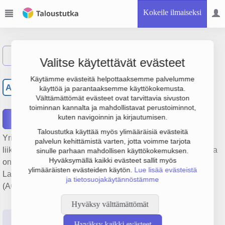
Kokeile ilmaiseksi
Näytä haku
Valitse käytettävät evästeet
Asunto Oy Lappeenrannan
Käytämme evästeitä helpottaaksemme palvelumme
AL
käyttöä ja parantaaksemme käyttökokemusta.
Mäntylän vuokratalo
Välttämättömät evästeet ovat tarvittavia sivuston
toiminnan kannalta ja mahdollistavat perustoiminnot,
kuten navigoinnin ja kirjautumisen.
Raportit
Taloustutka käyttää myös ylimääräisiä evästeitä
Yrityksen Asunto Oy Lappeenrannan Mäntylän vuokratalo
palvelun kehittämistä varten, jotta voimme tarjota
liikevaihto on 321 000 € ja tulos -344 000 €. Sen päätoimiala
sinulle parhaan mahdollisen käyttökokemuksen.
Hyväksymällä kaikki evästeet sallit myös
on Asuntojen vuokraus, perustamisvuosi 1978 ja sijainti
ylimääräisten evästeiden käytön.
Lue lisää evästeistä
Lappeenranta. Yrityksen yhtiömuoto Asunto-osakeyhtiö
ja tietosuojakäytännöstämme
(AOY).
Hyväksy välttämättömät
Perustiedot
Tilinpäätösluvut
Päättäjätiedot
Hyväksy kaikki evästeet