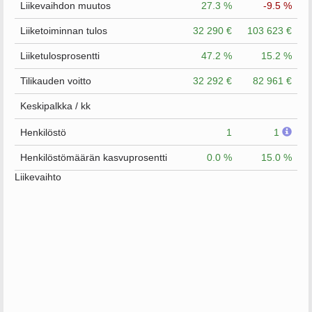
Liikevaihdon muutos
27.3 %
-9.5 %
Liiketoiminnan tulos
32 290 €
103 623 €
Liiketulosprosentti
47.2 %
15.2 %
Tilikauden voitto
32 292 €
82 961 €
Keskipalkka / kk
Henkilöstö
1
1
Henkilöstömäärän kasvuprosentti
0.0 %
15.0 %
Liikevaihto