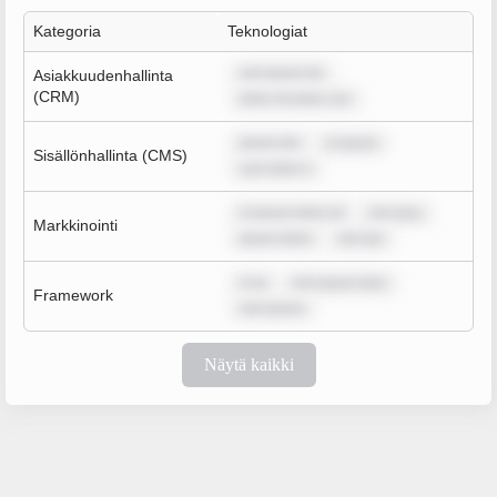
Kategoria
Teknologiat
rem ipsum do
Asiakkuudenhallinta
(CRM)
dolor sit amet, con
ipsum dol
m ipsum
Sisällönhallinta (CMS)
sum dolor s
m ipsum dolor sit
rem ipsu
Markkinointi
ipsum dolor
rem ips
m ip
rem ipsum dolo
Framework
rem ipsum
Näytä kaikki