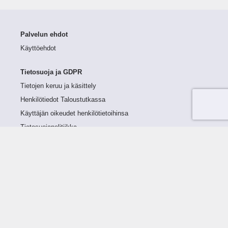
Palvelun ehdot
Käyttöehdot
Tietosuoja ja GDPR
Tietojen keruu ja käsittely
Henkilötiedot Taloustutkassa
Käyttäjän oikeudet henkilötietoihinsa
Tietosuojapolitiikka
Tietoturvapolitiikka
Evästeet
Tutustu palveluun
Ratkaisut
Tietoa palvelusta
Luottorajan määrittely