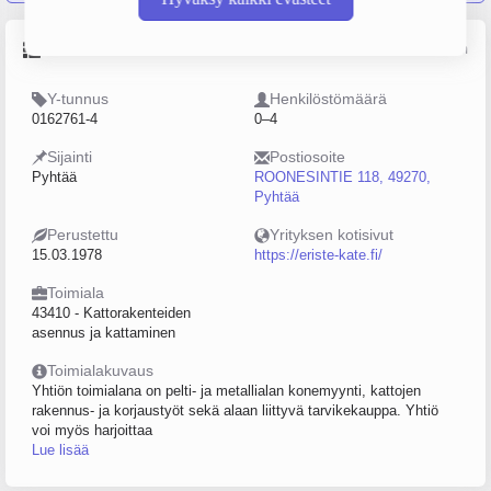
Perustiedot
Lähde: YTJ, PRH, Traficom
Y-tunnus
Henkilöstömäärä
0162761-4
0–4
Sijainti
Postiosoite
Pyhtää
ROONESINTIE 118, 49270,
Pyhtää
Perustettu
Yrityksen kotisivut
15.03.1978
https://eriste-kate.fi/
Toimiala
43410 - Kattorakenteiden
asennus ja kattaminen
Toimialakuvaus
Yhtiön toimialana on pelti- ja metallialan konemyynti, kattojen
rakennus- ja korjaustyöt sekä alaan liittyvä tarvikekauppa. Yhtiö
voi myös harjoittaa
Lue lisää