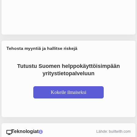
Tehosta myyntiä ja hallitse riskejä
Tutustu Suomen helppokäyttöisimpään
yritystietopalveluun
Kokeile ilmaiseksi
Teknologiat
Lähde: builtwith.com