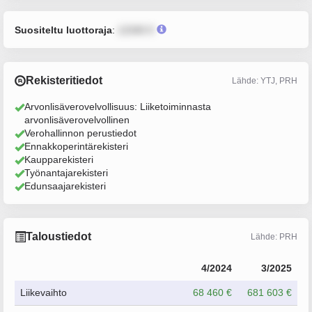
Suositeltu luottoraja
:
12345 €
Rekisteritiedot
Lähde: YTJ, PRH
Arvonlisäverovelvollisuus: Liiketoiminnasta
arvonlisäverovelvollinen
Verohallinnon perustiedot
Ennakkoperintärekisteri
Kaupparekisteri
Työnantajarekisteri
Edunsaajarekisteri
Taloustiedot
Lähde: PRH
4/2024
3/2025
Liikevaihto
68 460 €
681 603 €