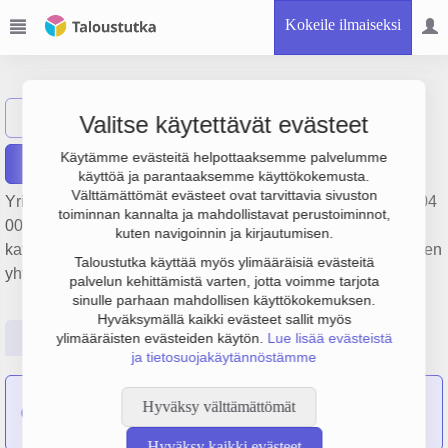
Kokeile ilmaiseksi
Eriste-Kate Oy
Näytä haku
Valitse käytettävät evästeet
Käytämme evästeitä helpottaaksemme palvelumme
Raportit
käyttöä ja parantaaksemme käyttökokemusta.
Välttämättömät evästeet ovat tarvittavia sivuston
Yrityksen Eriste-Kate Oy liikevaihto on 682 000 € ja tulos 104
toiminnan kannalta ja mahdollistavat perustoiminnot,
000 €. Sen päätoimiala on Kattorakenteiden asennus ja
kuten navigoinnin ja kirjautumisen.
kattaminen, perustamisvuosi 1978 ja sijainti Pyhtää. Yrityksen
Taloustutka käyttää myös ylimääräisiä evästeitä
yhtiömuoto Osakeyhtiö (OY).
palvelun kehittämistä varten, jotta voimme tarjota
sinulle parhaan mahdollisen käyttökokemuksen.
Hyväksymällä kaikki evästeet sallit myös
Perustiedot
Tilinpäätösluvut
Päättäjätiedot
ylimääräisten evästeiden käytön.
Lue lisää evästeistä
ja tietosuojakäytännöstämme
Pyhtään Pelti- ja Konevälitys Oy
on sulautunut yritykseen
Hyväksy välttämättömät
Eriste-Kate Oy
Hyväksy kaikki evästeet