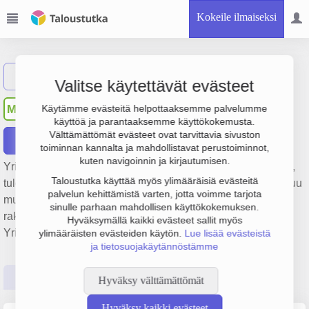
Kokeile ilmaiseksi
Näytä haku
Valitse käytettävät evästeet
Maanrakennus Tykkä Oy
MT
Käytämme evästeitä helpottaaksemme palvelumme
käyttöä ja parantaaksemme käyttökokemusta.
Välttämättömät evästeet ovat tarvittavia sivuston
Raportit
toiminnan kannalta ja mahdollistavat perustoiminnot,
kuten navigoinnin ja kirjautumisen.
Yrityksen Maanrakennus Tykkä Oy liikevaihto on 249 000 €,
Taloustutka käyttää myös ylimääräisiä evästeitä
tulos 48 000 € ja henkilöstömäärä 2. Sen päätoimiala on Muu
palvelun kehittämistä varten, jotta voimme tarjota
muualla luokittelematon monenlainen erikoistunut
sinulle parhaan mahdollisen käyttökokemuksen.
rakennustoiminta, perustamisvuosi 1978 ja sijainti Kouvola.
Hyväksymällä kaikki evästeet sallit myös
Yrityksen yhtiömuoto Osakeyhtiö (OY).
ylimääräisten evästeiden käytön.
Lue lisää evästeistä
ja tietosuojakäytännöstämme
Perustiedot
Tilinpäätösluvut
Päättäjätiedot
Hyväksy välttämättömät
Hyväksy kaikki evästeet