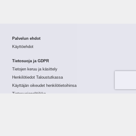
Palvelun ehdot
Käyttöehdot
Tietosuoja ja GDPR
Tietojen keruu ja käsittely
Henkilötiedot Taloustutkassa
Käyttäjän oikeudet henkilötietoihinsa
Tietosuojapolitiikka
Tietoturvapolitiikka
Evästeet
Tutustu palveluun
Ratkaisut