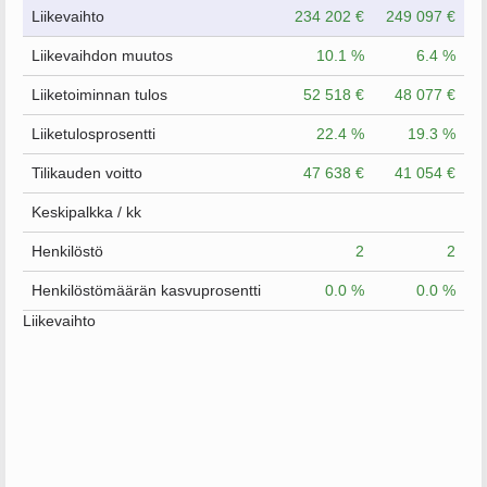
Liikevaihto
234 202 €
249 097 €
Liikevaihdon muutos
10.1 %
6.4 %
Liiketoiminnan tulos
52 518 €
48 077 €
Liiketulosprosentti
22.4 %
19.3 %
Tilikauden voitto
47 638 €
41 054 €
Keskipalkka / kk
Henkilöstö
2
2
Henkilöstömäärän kasvuprosentti
0.0 %
0.0 %
Liikevaihto