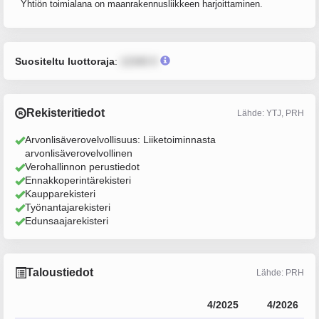
Yhtiön toimialana on maanrakennusliikkeen harjoittaminen.
Suositeltu luottoraja
:
12345 €
Rekisteritiedot
Lähde: YTJ, PRH
Arvonlisäverovelvollisuus: Liiketoiminnasta
arvonlisäverovelvollinen
Verohallinnon perustiedot
Ennakkoperintärekisteri
Kaupparekisteri
Työnantajarekisteri
Edunsaajarekisteri
Taloustiedot
Lähde: PRH
4/2025
4/2026