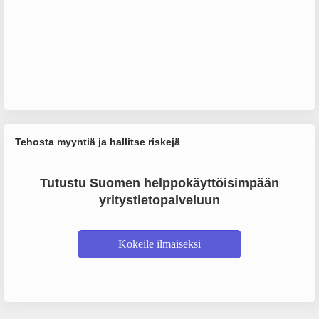
Tehosta myyntiä ja hallitse riskejä
Tutustu Suomen helppokäyttöisimpään
yritystietopalveluun
Kokeile ilmaiseksi