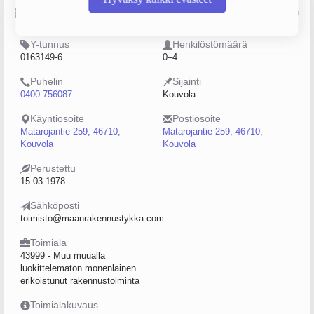
Perustiedot
Lähde: YTJ, PRH, Traficom
Y-tunnus
Henkilöstömäärä
0163149-6
0–4
Puhelin
Sijainti
0400-756087
Kouvola
Käyntiosoite
Postiosoite
Matarojantie 259, 46710,
Matarojantie 259, 46710,
Kouvola
Kouvola
Perustettu
15.03.1978
Sähköposti
toimisto@maanrakennustykka.com
Toimiala
43999 - Muu muualla
luokittelematon monenlainen
erikoistunut rakennustoiminta
Toimialakuvaus