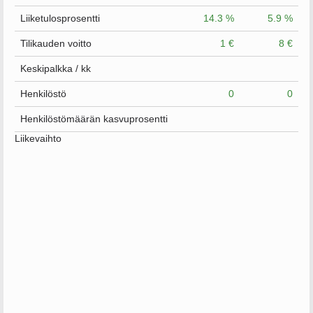
Liiketulosprosentti
14.3 %
5.9 %
Tilikauden voitto
1 €
8 €
Keskipalkka / kk
Henkilöstö
0
0
Henkilöstömäärän kasvuprosentti
Liikevaihto