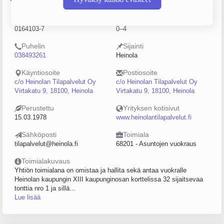
Y-tunnus
Henkilöstömäärä
0164103-7
0–4
Puhelin
Sijainti
038493261
Heinola
Käyntiosoite
Postiosoite
c/o Heinolan Tilapalvelut Oy
c/o Heinolan Tilapalvelut Oy
Virtakatu 9, 18100, Heinola
Virtakatu 9, 18100, Heinola
Perustettu
Yrityksen kotisivut
15.03.1978
www.heinolantilapalvelut.fi
Sähköposti
Toimiala
tilapalvelut@heinola.fi
68201 - Asuntojen vuokraus
Toimialakuvaus
Yhtiön toimialana on omistaa ja hallita sekä antaa vuokralle
Heinolan kaupungin XIII kaupunginosan korttelissa 32 sijaitsevaa
tonttia nro 1 ja sillä...
Lue lisää