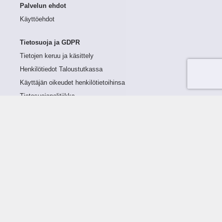
Palvelun ehdot
Käyttöehdot
Tietosuoja ja GDPR
Tietojen keruu ja käsittely
Henkilötiedot Taloustutkassa
Käyttäjän oikeudet henkilötietoihinsa
Tietosuojapolitiikka
Tietoturvapolitiikka
Evästeet
Tutustu palveluun
Ratkaisut
Tietoa palvelusta
Luottorajan määrittely
Tunnusluvut
Maksuviiveet
Hinnasto