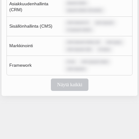
ipsum dolo
Asiakkuudenhallinta
(CRM)
ipsum dolor sit amet,
rem ipsum d
rem ipsum
Sisällönhallinta (CMS)
m ipsum dolor
rem ipsum dolor sit
rem ipsu
Markkinointi
rem ipsum dol
m ipsu
m ip
rem ipsum dolo
Framework
rem ipsum
Näytä kaikki