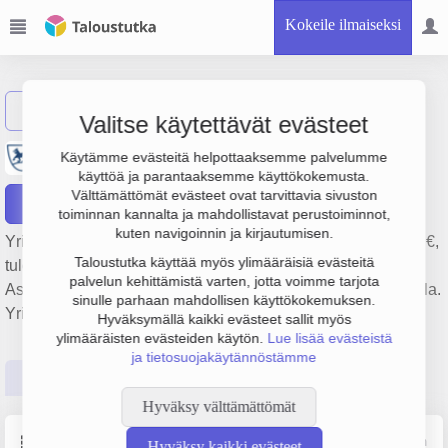
Kokeile ilmaiseksi
Näytä haku
Valitse käytettävät evästeet
Kiinteistö Oy Mustikkatie 2
Käytämme evästeitä helpottaaksemme palvelumme
käyttöä ja parantaaksemme käyttökokemusta.
Välttämättömät evästeet ovat tarvittavia sivuston
Raportit
toiminnan kannalta ja mahdollistavat perustoiminnot,
kuten navigoinnin ja kirjautumisen.
Yrityksen Kiinteistö Oy Mustikkatie 2 liikevaihto on 236 000 €,
Taloustutka käyttää myös ylimääräisiä evästeitä
tulos 14 000 € ja henkilöstömäärä 0. Sen päätoimiala on
palvelun kehittämistä varten, jotta voimme tarjota
Asuntojen vuokraus, perustamisvuosi 1978 ja sijainti Heinola.
sinulle parhaan mahdollisen käyttökokemuksen.
Yrityksen yhtiömuoto Osakeyhtiö (OY).
Hyväksymällä kaikki evästeet sallit myös
ylimääräisten evästeiden käytön.
Lue lisää evästeistä
ja tietosuojakäytännöstämme
Perustiedot
Tilinpäätösluvut
Päättäjätiedot
Hyväksy välttämättömät
Perustiedot
Lähde: YTJ, PRH, Traficom
Hyväksy kaikki evästeet