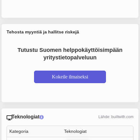
Tehosta myyntiä ja hallitse riskejä
Tutustu Suomen helppokäyttöisimpään
yritystietopalveluun
Kokeile ilmaiseksi
Teknologiat
Lähde: builtwith.com
Kategoria
Teknologiat