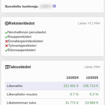
Suositeltu luottoraja
:
12345 €
Rekisteritiedot
Lähde: YTJ, PRH
Verohallinnon perustiedot
Kaupparekisteri
Ennakkoperintärekisteri
Työnantajarekisteri
Edunsaajarekisteri
Taloustiedot
Lähde: PRH
12/2024
12/2025
Liikevaihto
221 801 €
235 713 €
Liikevaihdon muutos
0.7 %
6.3 %
Liiketoiminnan tulos
31 771 €
13 868 €