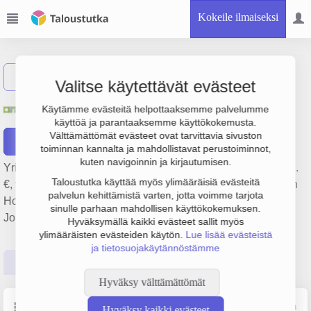
Kokeile ilmaiseksi
Näytä haku
Valitse käytettävät evästeet
Joroisten Oma osuuskunta
Käytämme evästeitä helpottaaksemme palvelumme
käyttöä ja parantaaksemme käyttökokemusta.
Välttämättömät evästeet ovat tarvittavia sivuston
Raportit
toiminnan kannalta ja mahdollistavat perustoiminnot,
kuten navigoinnin ja kirjautumisen.
Yrityksen Joroisten Oma osuuskunta liikevaihto on 10.9 milj.
Taloustutka käyttää myös ylimääräisiä evästeitä
€, tulos 787 000 € ja henkilöstömäärä 1. Sen päätoimiala on
palvelun kehittämistä varten, jotta voimme tarjota
Holdingyhtiöiden toiminta, perustamisvuosi 1978 ja sijainti
sinulle parhaan mahdollisen käyttökokemuksen.
Joroinen. Yrityksen yhtiömuoto Osuuskunta (OS).
Hyväksymällä kaikki evästeet sallit myös
ylimääräisten evästeiden käytön.
Lue lisää evästeistä
ja tietosuojakäytännöstämme
Perustiedot
Tilinpäätösluvut
Päättäjätiedot
Hyväksy välttämättömät
Perustiedot
Lähde: YTJ, PRH, Traficom
Hyväksy kaikki evästeet