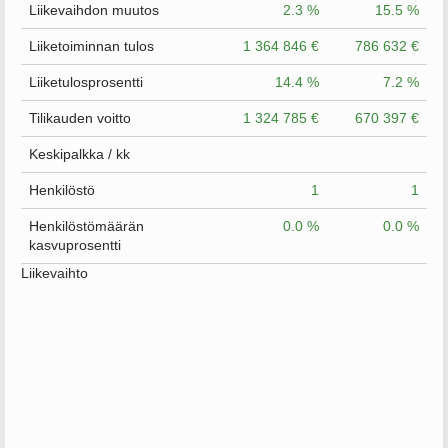
Liikevaihdon muutos
2.3 %
15.5 %
Liiketoiminnan tulos
1 364 846 €
786 632 €
Liiketulosprosentti
14.4 %
7.2 %
Tilikauden voitto
1 324 785 €
670 397 €
Keskipalkka / kk
Henkilöstö
1
1
Henkilöstömäärän
0.0 %
0.0 %
kasvuprosentti
Liikevaihto