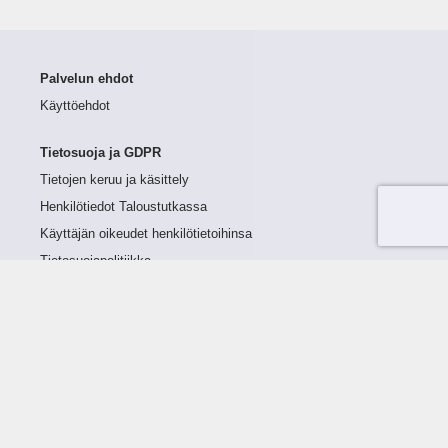
Palvelun ehdot
Käyttöehdot
Tietosuoja ja GDPR
Tietojen keruu ja käsittely
Henkilötiedot Taloustutkassa
Käyttäjän oikeudet henkilötietoihinsa
Tietosuojapolitiikka
Tietoturvapolitiikka
Evästeet
Tutustu palveluun
Ratkaisut
Tietoa palvelusta
Luottorajan määrittely