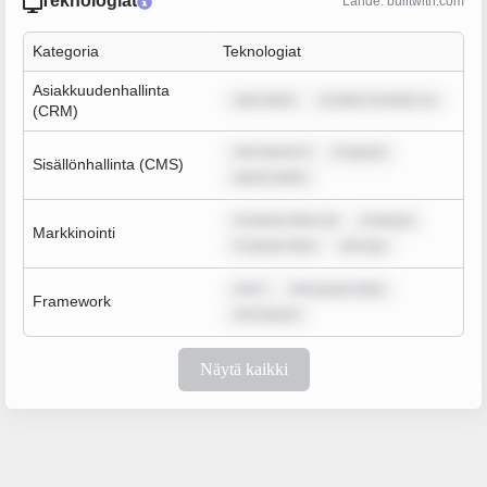
Teknologiat
Lähde: builtwith.com
Kategoria
Teknologiat
Asiakkuudenhallinta
sum dolor
m dolor sit amet, co
(CRM)
rem ipsum d
m ipsum
Sisällönhallinta (CMS)
ipsum dolor
m ipsum dolor sit
m ipsum
Markkinointi
m ipsum dolo
rem ips
rem i
rem ipsum dolo
Framework
rem ipsum
Näytä kaikki