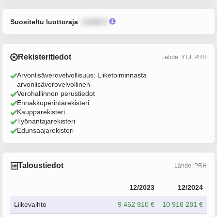
Suositeltu luottoraja
:
12345 €
Rekisteritiedot
Lähde: YTJ, PRH
Arvonlisäverovelvollisuus: Liiketoiminnasta
arvonlisäverovelvollinen
Verohallinnon perustiedot
Ennakkoperintärekisteri
Kaupparekisteri
Työnantajarekisteri
Edunsaajarekisteri
Taloustiedot
Lähde: PRH
12/2023
12/2024
Liikevaihto
9 452 910 €
10 918 281 €