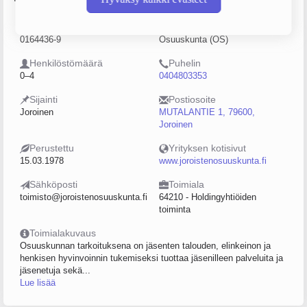
Y-tunnus
Yritysmuoto
0164436-9
Osuuskunta (OS)
Henkilöstömäärä
Puhelin
0–4
0404803353
Sijainti
Postiosoite
Joroinen
MUTALANTIE 1, 79600,
Joroinen
Perustettu
Yrityksen kotisivut
15.03.1978
www.joroistenosuuskunta.fi
Sähköposti
Toimiala
toimisto@joroistenosuuskunta.fi
64210 - Holdingyhtiöiden
toiminta
Toimialakuvaus
Osuuskunnan tarkoituksena on jäsenten talouden, elinkeinon ja
henkisen hyvinvoinnin tukemiseksi tuottaa jäsenilleen palveluita ja
jäsenetuja sekä...
Lue lisää