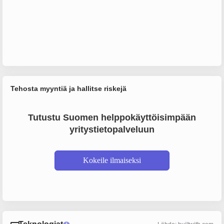
Tehosta myyntiä ja hallitse riskejä
Tutustu Suomen helppokäyttöisimpään
yritystietopalveluun
Kokeile ilmaiseksi