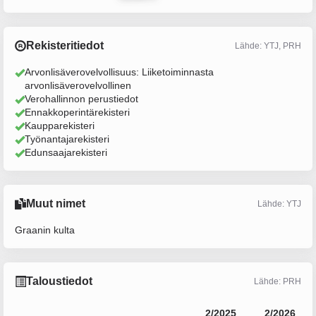
Rekisteritiedot
Lähde: YTJ, PRH
Arvonlisäverovelvollisuus: Liiketoiminnasta
arvonlisäverovelvollinen
Verohallinnon perustiedot
Ennakkoperintärekisteri
Kaupparekisteri
Työnantajarekisteri
Edunsaajarekisteri
Muut nimet
Lähde: YTJ
Graanin kulta
Taloustiedot
Lähde: PRH
2/2025
2/2026