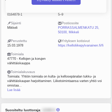
Y-tunnus
Henkilöstömäärä
0164878-1
5–9
Sijainti
Postiosoite
Mikkeli
PORRASSALMENKATU 25,
50100, Mikkeli
Perustettu
Yrityksen kotisivut
15.03.1978
https://kelloliikepylvanainen.fi/fi
Toimiala
47770 - Kellojen ja korujen
vähittäiskauppa
Toimialakuvaus
Toimiala: Yhtiön toimiala on kulta- ja kellosepänalan tukku- ja
vähittäiskaupan harjoittaminen. Liiketoimintaansa varten yhtiö voi
omistaa...
Lue lisää
Suositeltu luottoraja
:
12345 €