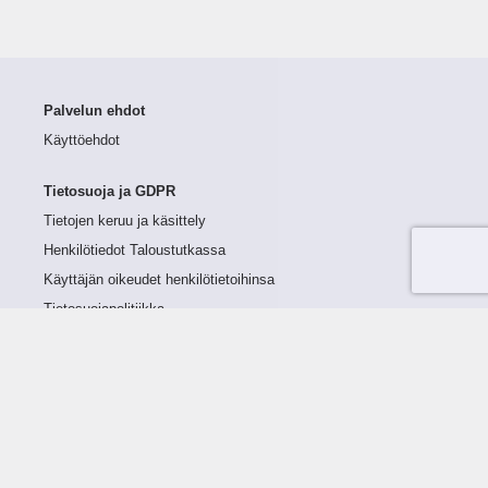
Palvelun ehdot
Käyttöehdot
Tietosuoja ja GDPR
Tietojen keruu ja käsittely
Henkilötiedot Taloustutkassa
Käyttäjän oikeudet henkilötietoihinsa
Tietosuojapolitiikka
Tietoturvapolitiikka
Evästeet
Tutustu palveluun
Ratkaisut
Tietoa palvelusta