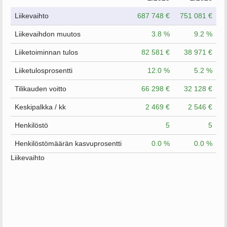
Liikevaihto
687 748 €
751 081 €
Liikevaihdon muutos
3.8 %
9.2 %
Liiketoiminnan tulos
82 581 €
38 971 €
Liiketulosprosentti
12.0 %
5.2 %
Tilikauden voitto
66 298 €
32 128 €
Keskipalkka / kk
2 469 €
2 546 €
Henkilöstö
5
5
Henkilöstömäärän kasvuprosentti
0.0 %
0.0 %
Liikevaihto