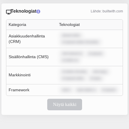
Teknologiat
Lähde: builtwith.com
Kategoria
Teknologiat
ipsum dolo
Asiakkuudenhallinta
(CRM)
m ipsum dolor sit amet,
rem ipsum d
m ipsum
Sisällönhallinta (CMS)
m dolor si
m dolor sit ame
rem ipsu
Markkinointi
m ipsum dolo
m ipsu
Framework
rem i
sum dolor s
m ipsum
Näytä kaikki