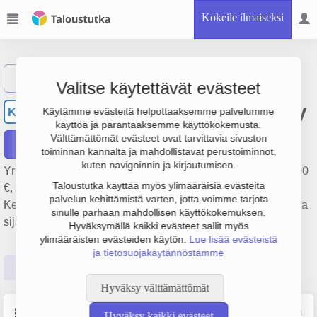
Kokeile ilmaiseksi
Näytä haku
Valitse käytettävät evästeet
Kelloliike V. Pylvänäinen Oy
KV
Käytämme evästeitä helpottaaksemme palvelumme
käyttöä ja parantaaksemme käyttökokemusta.
Välttämättömät evästeet ovat tarvittavia sivuston
Raportit
toiminnan kannalta ja mahdollistavat perustoiminnot,
kuten navigoinnin ja kirjautumisen.
Yrityksen Kelloliike V. Pylvänäinen Oy liikevaihto on 751 000
Taloustutka käyttää myös ylimääräisiä evästeitä
€, tulos 39 000 € ja henkilöstömäärä 5. Sen päätoimiala on
palvelun kehittämistä varten, jotta voimme tarjota
Kellojen ja korujen vähittäiskauppa, perustamisvuosi 1978 ja
sinulle parhaan mahdollisen käyttökokemuksen.
sijainti Mikkeli. Yrityksen yhtiömuoto Osakeyhtiö (OY).
Hyväksymällä kaikki evästeet sallit myös
ylimääräisten evästeiden käytön.
Lue lisää evästeistä
ja tietosuojakäytännöstämme
Perustiedot
Tilinpäätösluvut
Päättäjätiedot
Hyväksy välttämättömät
Perustiedot
Lähde: YTJ, PRH, Traficom
Hyväksy kaikki evästeet