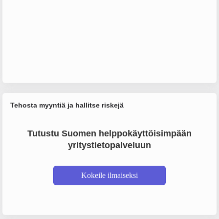
Tehosta myyntiä ja hallitse riskejä
Tutustu Suomen helppokäyttöisimpään
yritystietopalveluun
Kokeile ilmaiseksi