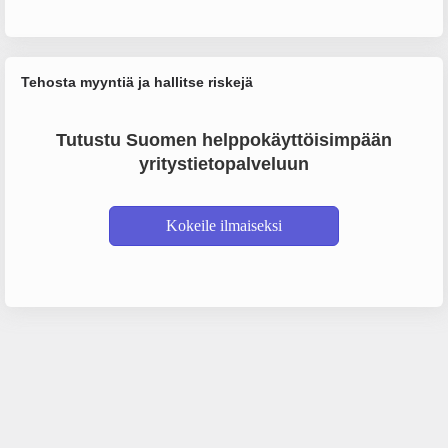
Tehosta myyntiä ja hallitse riskejä
Tutustu Suomen helppokäyttöisimpään
yritystietopalveluun
Kokeile ilmaiseksi