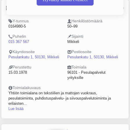
Perustiedot
Lähde: YTJ, PRH, Traficom
Y-tunnus
Henkilöstömäärä
0164980-5
50–99
Puhelin
Sijainti
015 367 567
Mikkeli
Käyntiosoite
Postiosoite
Pesulankatu 1, 50130, Mikkeli
Pesulankatu 1, 50130, Mikkeli
Perustettu
Toimiala
15.03.1978
96101 - Pesulapalvelut
yrityksille
Toimialakuvaus
Yhtiön toimialana on tekstiilien ja mattojen vuokraus,
pesulatoiminta, puhdistuspalvelu- ja siivouspalvelutoiminta ja
erilaisten...
Lue lisää