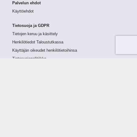
Palvelun ehdot
Käyttöehdot
Tietosuoja ja GDPR
Tietojen keruu ja käsittely
Henkilötiedot Taloustutkassa
Käyttäjän oikeudet henkilötietoihinsa
Tietosuojapolitiikka
Tietoturvapolitiikka
Evästeet
Tutustu palveluun
Ratkaisut
Tietoa palvelusta
Luottorajan määrittely
Tunnusluvut
Maksuviiveet
Hinnasto