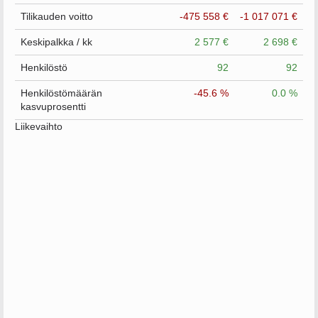
Tilikauden voitto
-475 558 €
-1 017 071 €
Keskipalkka / kk
2 577 €
2 698 €
Henkilöstö
92
92
Henkilöstömäärän
-45.6 %
0.0 %
kasvuprosentti
Liikevaihto