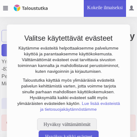
Kokeile ilmaiseksi
Mikkelin Pesula Oy
Näytä haku
Valitse käytettävät evästeet
Käytämme evästeitä helpottaaksemme palvelumme
Raportit
käyttöä ja parantaaksemme käyttökokemusta.
Välttämättömät evästeet ovat tarvittavia sivuston
Yrityksen Mikkelin Pesula Oy liikevaihto on 9 milj. €, tulos
toiminnan kannalta ja mahdollistavat perustoiminnot,
-838 000 € ja henkilöstömäärä 92. Sen päätoimiala on
kuten navigoinnin ja kirjautumisen.
Pesulapalvelut yrityksille, perustamisvuosi 1978 ja sijainti
Taloustutka käyttää myös ylimääräisiä evästeitä
Mikkeli. Yrityksen yhtiömuoto Osakeyhtiö (OY).
palvelun kehittämistä varten, jotta voimme tarjota
sinulle parhaan mahdollisen käyttökokemuksen.
Hyväksymällä kaikki evästeet sallit myös
Perustiedot
Tilinpäätösluvut
Päättäjätiedot
ylimääräisten evästeiden käytön.
Lue lisää evästeistä
ja tietosuojakäytännöstämme
Yrityksen toiminta lakannut 01.05.2026.
Hyväksy välttämättömät
Hyväksy kaikki evästeet