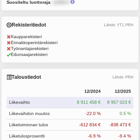
Suositeltu luottoraja
:
12345 €
Rekisteritiedot
Lähde: YTJ, PRH
Kaupparekisteri
Ennakkoperintärekisteri
Työnantajarekisteri
Edunsaajarekisteri
Taloustiedot
Lähde: PRH
12/2024
12/2025
Liikevaihto
8 911 458 €
8 957 023 €
Liikevaihdon muutos
-22.0 %
0.5 %
Liiketoiminnan tulos
-612 834 €
-838 473 €
Liiketulosprosentti
-6.9 %
-9.4 %