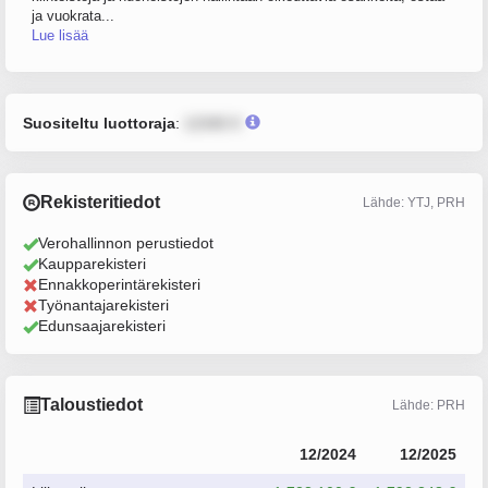
ja vuokrata...
Lue lisää
Suositeltu luottoraja
:
12345 €
Rekisteritiedot
Lähde: YTJ, PRH
Verohallinnon perustiedot
Kaupparekisteri
Ennakkoperintärekisteri
Työnantajarekisteri
Edunsaajarekisteri
Taloustiedot
Lähde: PRH
12/2024
12/2025