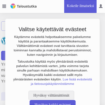
Kokeile ilmaiseksi
Näytä haku
Valitse käytettävät evästeet
Kiinteistöosakeyhtiö
Käytämme evästeitä helpottaaksemme palvelumme
käyttöä ja parantaaksemme käyttökokemusta.
Keskiväli
Välttämättömät evästeet ovat tarvittavia sivuston
toiminnan kannalta ja mahdollistavat perustoiminnot,
kuten navigoinnin ja kirjautumisen.
Raportit
Taloustutka käyttää myös ylimääräisiä evästeitä
Yrityksen Kiinteistöosakeyhtiö Keskiväli liikevaihto on 1.8
palvelun kehittämistä varten, jotta voimme tarjota
milj. € ja tulos 97 000 €. Sen päätoimiala on Asuntojen
sinulle parhaan mahdollisen käyttökokemuksen.
Hyväksymällä kaikki evästeet sallit myös
vuokraus, perustamisvuosi 1978 ja sijainti Mäntyharju.
ylimääräisten evästeiden käytön.
Lue lisää evästeistä
Yrityksen yhtiömuoto Osakeyhtiö (OY).
ja tietosuojakäytännöstämme
Hyväksy välttämättömät
Perustiedot
Tilinpäätösluvut
Päättäjätiedot
Hyväksy kaikki evästeet