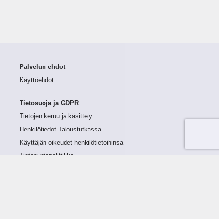
Palvelun ehdot
Käyttöehdot
Tietosuoja ja GDPR
Tietojen keruu ja käsittely
Henkilötiedot Taloustutkassa
Käyttäjän oikeudet henkilötietoihinsa
Tietosuojapolitiikka
Tietoturvapolitiikka
Evästeet
Tutustu palveluun
Ratkaisut