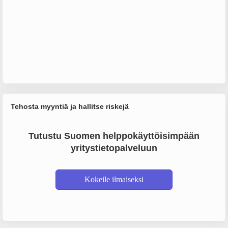
Tehosta myyntiä ja hallitse riskejä
Tutustu Suomen helppokäyttöisimpään
yritystietopalveluun
Kokeile ilmaiseksi