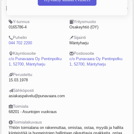
Perustiedot
Lähde: YTJ, PRH, Traficom
Y-tunnus
Yritysmuoto
0165786-4
Osakeyhtiö (OY)
Puhelin
Sijainti
044 702 2200
Mäntyharju
Käyntiosoite
Postiosoite
c/o Punavaara Oy Pentinpolku
c/o Punavaara Oy Pentinpolku
1, 52700, Mäntyharju
1, 52700, Mäntyharju
Perustettu
15.03.1978
Sähköposti
asiakaspalvelu@punavaara.com
Toimiala
68201 - Asuntojen vuokraus
Toimialakuvaus
Yhtiön toimialana on rakennuttaa, omistaa, ostaa, myydä ja hallita
kiinteistöjä ja huoneistojen hallintaan oikeuttavia osakkeita, ostaa