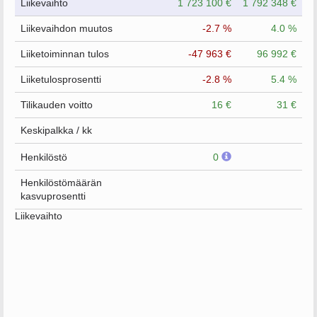
Liikevaihto
1 723 100 €
1 792 348 €
Liikevaihdon muutos
-2.7 %
4.0 %
Liiketoiminnan tulos
-47 963 €
96 992 €
Liiketulosprosentti
-2.8 %
5.4 %
Tilikauden voitto
16 €
31 €
Keskipalkka / kk
Henkilöstö
0
Henkilöstömäärän
kasvuprosentti
Liikevaihto