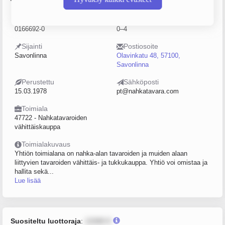
Y-tunnus
Henkilöstömäärä
0166692-0
0–4
Sijainti
Postiosoite
Savonlinna
Olavinkatu 48, 57100,
Savonlinna
Perustettu
Sähköposti
15.03.1978
pt@nahkatavara.com
Toimiala
47722 - Nahkatavaroiden
vähittäiskauppa
Toimialakuvaus
Yhtiön toimialana on nahka-alan tavaroiden ja muiden alaan
liittyvien tavaroiden vähittäis- ja tukkukauppa. Yhtiö voi omistaa ja
hallita sekä...
Lue lisää
Suositeltu luottoraja
:
12345 €