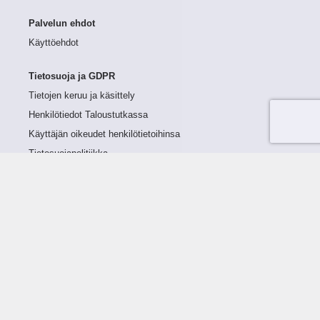
Palvelun ehdot
Käyttöehdot
Tietosuoja ja GDPR
Tietojen keruu ja käsittely
Henkilötiedot Taloustutkassa
Käyttäjän oikeudet henkilötietoihinsa
Tietosuojapolitiikka
Tietoturvapolitiikka
Evästeet
Tutustu palveluun
Ratkaisut
Tietoa palvelusta
Luottorajan määrittely
Tunnusluvut
Maksuviiveet