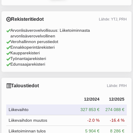
Rekisteritiedot
Lähde: YTJ, PRH
Arvonlisäverovelvollisuus: Liiketoiminnasta
arvonlisäverovelvollinen
Verohallinnon perustiedot
Ennakkoperintärekisteri
Kaupparekisteri
Työnantajarekisteri
Edunsaajarekisteri
Taloustiedot
Lähde: PRH
12/2024
12/2025
Liikevaihto
327 853 €
274 088 €
Liikevaihdon muutos
-2.0 %
-16.4 %
Liiketoiminnan tulos
5 904 €
8 286 €