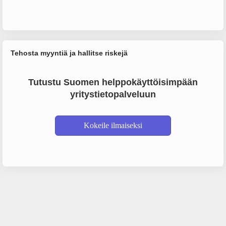
Tehosta myyntiä ja hallitse riskejä
Tutustu Suomen helppokäyttöisimpään
yritystietopalveluun
Kokeile ilmaiseksi