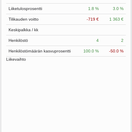
Liiketulosprosentti
1.8 %
3.0 %
Tilikauden voitto
-719 €
1 363 €
Keskipalkka / kk
Henkilöstö
4
2
Henkilöstömäärän kasvuprosentti
100.0 %
-50.0 %
Liikevaihto