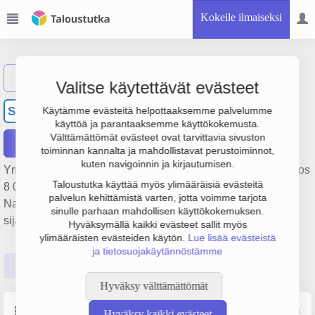
Kokeile ilmaiseksi
Näytä haku
Valitse käytettävät evästeet
SLN Nahkatavara Oy
SN
Käytämme evästeitä helpottaaksemme palvelumme
käyttöä ja parantaaksemme käyttökokemusta.
Välttämättömät evästeet ovat tarvittavia sivuston
Raportit
toiminnan kannalta ja mahdollistavat perustoiminnot,
kuten navigoinnin ja kirjautumisen.
Yrityksen SLN Nahkatavara Oy liikevaihto on 274 000 €, tulos
Taloustutka käyttää myös ylimääräisiä evästeitä
8 000 € ja henkilöstömäärä 2. Sen päätoimiala on
palvelun kehittämistä varten, jotta voimme tarjota
Nahkatavaroiden vähittäiskauppa, perustamisvuosi 1978 ja
sinulle parhaan mahdollisen käyttökokemuksen.
sijainti Savonlinna. Yrityksen yhtiömuoto Osakeyhtiö (OY).
Hyväksymällä kaikki evästeet sallit myös
ylimääräisten evästeiden käytön.
Lue lisää evästeistä
ja tietosuojakäytännöstämme
Perustiedot
Tilinpäätösluvut
Päättäjätiedot
Hyväksy välttämättömät
Perustiedot
Lähde: YTJ, PRH, Traficom
Hyväksy kaikki evästeet