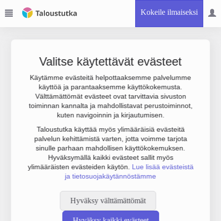
Kokeile ilmaiseksi
Valitse käytettävät evästeet
Käytämme evästeitä helpottaaksemme palvelumme
käyttöä ja parantaaksemme käyttökokemusta.
Joudumme käyttämään botinestovarmennusta sivustollamme.
Välttämättömät evästeet ovat tarvittavia sivuston
Suoritathan alla olevan varmistuksen.
toiminnan kannalta ja mahdollistavat perustoiminnot,
kuten navigoinnin ja kirjautumisen.
Taloustutka käyttää myös ylimääräisiä evästeitä
palvelun kehittämistä varten, jotta voimme tarjota
sinulle parhaan mahdollisen käyttökokemuksen.
Hyväksymällä kaikki evästeet sallit myös
ylimääräisten evästeiden käytön.
Lue lisää evästeistä
ja tietosuojakäytännöstämme
Hyväksy välttämättömät
Hyväksy kaikki evästeet