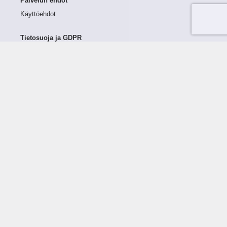
Palvelun ehdot
Käyttöehdot
Tietosuoja ja GDPR
Tietojen keruu ja käsittely
Henkilötiedot Taloustutkassa
Käyttäjän oikeudet henkilötietoihinsa
Tietosuojapolitiikka
Tietoturvapolitiikka
Evästeet
Tutustu palveluun
Ratkaisut
Tietoa palvelusta
Luottorajan määrittely
Tunnusluvut
Maksuviiveet
Hinnasto