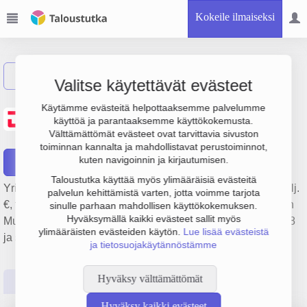
Kokeile ilmaiseksi
Näytä haku
Valitse käytettävät evästeet
Joensuun Yrityskiinteistöt
Käytämme evästeitä helpottaaksemme palvelumme
käyttöä ja parantaaksemme käyttökokemusta.
Oy
Välttämättömät evästeet ovat tarvittavia sivuston
toiminnan kannalta ja mahdollistavat perustoiminnot,
kuten navigoinnin ja kirjautumisen.
Raportit
Taloustutka käyttää myös ylimääräisiä evästeitä
Yrityksen Joensuun Yrityskiinteistöt Oy liikevaihto on 3.9 milj.
palvelun kehittämistä varten, jotta voimme tarjota
€, tulos 835 000 € ja henkilöstömäärä 3. Sen päätoimiala on
sinulle parhaan mahdollisen käyttökokemuksen.
Hyväksymällä kaikki evästeet sallit myös
Muu kiinteistöjen vuokraus ja hallinta, perustamisvuosi 1978
ylimääräisten evästeiden käytön.
Lue lisää evästeistä
ja sijainti Joensuu. Yrityksen yhtiömuoto Osakeyhtiö (OY).
ja tietosuojakäytännöstämme
Hyväksy välttämättömät
Perustiedot
Tilinpäätösluvut
Päättäjätiedot
Hyväksy kaikki evästeet