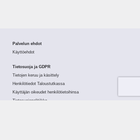
Palvelun ehdot
Käyttöehdot
Tietosuoja ja GDPR
Tietojen keruu ja käsittely
Henkilötiedot Taloustutkassa
Käyttäjän oikeudet henkilötietoihinsa
Tietosuojapolitiikka
Tietoturvapolitiikka
Evästeet
Tutustu palveluun
Ratkaisut