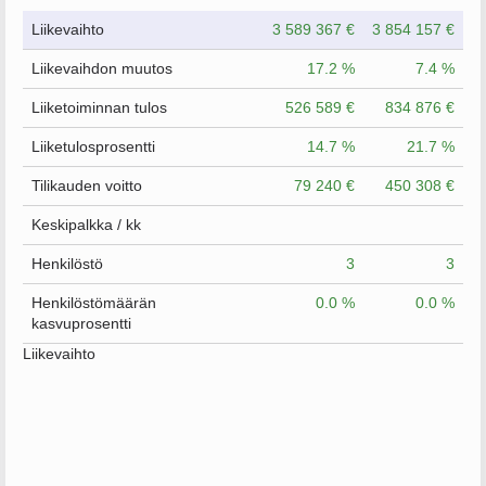
Liikevaihto
3 589 367 €
3 854 157 €
Liikevaihdon muutos
17.2 %
7.4 %
Liiketoiminnan tulos
526 589 €
834 876 €
Liiketulosprosentti
14.7 %
21.7 %
Tilikauden voitto
79 240 €
450 308 €
Keskipalkka / kk
Henkilöstö
3
3
Henkilöstömäärän
0.0 %
0.0 %
kasvuprosentti
Liikevaihto