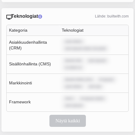
Teknologiat
Lähde: builtwith.com
Kategoria
Teknologiat
sum dolor
Asiakkuudenhallinta
(CRM)
rem ipsum dolor sit amet
ipsum dol
rem ipsum
Sisällönhallinta (CMS)
m dolor si
ipsum dolor sit a
m ipsum
Markkinointi
sum dolor
rem ips
rem i
m ipsum dolor
Framework
rem ipsum
Näytä kaikki