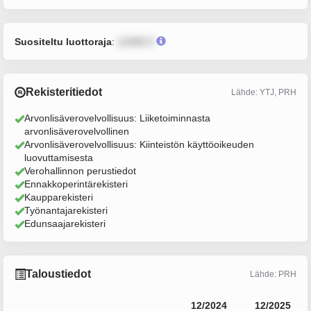
Suositeltu luottoraja
:
12345 €
Rekisteritiedot
Lähde: YTJ, PRH
Arvonlisäverovelvollisuus: Liiketoiminnasta
arvonlisäverovelvollinen
Arvonlisäverovelvollisuus: Kiinteistön käyttöoikeuden
luovuttamisesta
Verohallinnon perustiedot
Ennakkoperintärekisteri
Kaupparekisteri
Työnantajarekisteri
Edunsaajarekisteri
Taloustiedot
Lähde: PRH
12/2024
12/2025