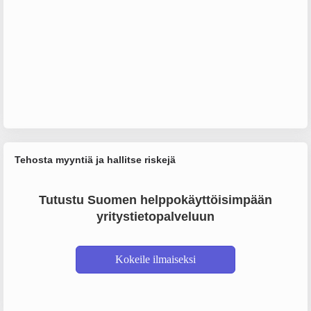
Tehosta myyntiä ja hallitse riskejä
Tutustu Suomen helppokäyttöisimpään
yritystietopalveluun
Kokeile ilmaiseksi