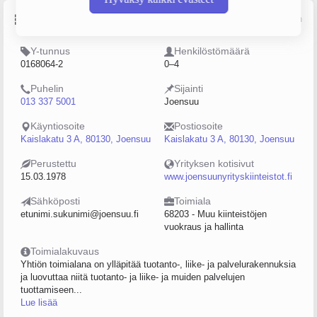
Perustiedot
Lähde: YTJ, PRH, Traficom
Y-tunnus
Henkilöstömäärä
0168064-2
0–4
Puhelin
Sijainti
013 337 5001
Joensuu
Käyntiosoite
Postiosoite
Kaislakatu 3 A, 80130, Joensuu
Kaislakatu 3 A, 80130, Joensuu
Perustettu
Yrityksen kotisivut
15.03.1978
www.joensuunyrityskiinteistot.fi
Sähköposti
Toimiala
etunimi.sukunimi@joensuu.fi
68203 - Muu kiinteistöjen
vuokraus ja hallinta
Toimialakuvaus
Yhtiön toimialana on ylläpitää tuotanto-, liike- ja palvelurakennuksia
ja luovuttaa niitä tuotanto- ja liike- ja muiden palvelujen
tuottamiseen...
Lue lisää