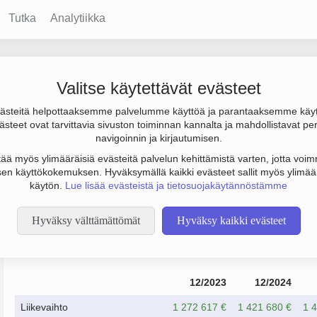
Tutka
Analytiikka
Valitse käytettävät evästeet
steitä helpottaaksemme palvelumme käyttöä ja parantaaksemme käy
4 000 € ja henkilöstömäärä 10. Sen päätoimiala on Betonituotteid
steet ovat tarvittavia sivuston toiminnan kannalta ja mahdollistavat pe
suu. Yrityksen yhtiömuoto Osakeyhtiö (OY).
navigoinnin ja kirjautumisen.
tää myös ylimääräisiä evästeitä palvelun kehittämistä varten, jotta voimm
en käyttökokemuksen. Hyväksymällä kaikki evästeet sallit myös ylimää
käytön.
Lue lisää evästeistä ja tietosuojakäytännöstämme
Hyväksy välttämättömät
Hyväksy kaikki evästeet
Taloustiedot
12/2023
12/2024
Liikevaihto
1 272 617 €
1 421 680 €
1 