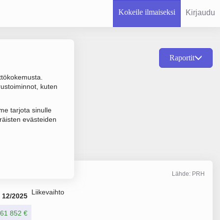
Kokeile ilmaiseksi
Kirjaudu
Raportit
ttökokemusta.
en valmistus
rustoiminnot, kuten
e tarjota sinulle
räisten evästeiden
Lähde: PRH
Liikevaihto
12/2025
461 852 €