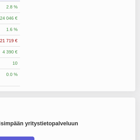
2.8 %
24 046 €
1.6 %
-21 719 €
4 390 €
10
0.0 %
simpään yritystietopalveluun