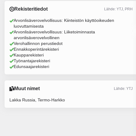
Rekisteritiedot
Lähde: YTJ, PRH
Arvonlisäverovelvollisuus: Kiinteistön käyttöoikeuden
luovuttamisesta
Arvonlisäverovelvollisuus: Liiketoiminnasta
arvonlisäverovelvollinen
Verohallinnon perustiedot
Ennakkoperintärekisteri
Kaupparekisteri
Työnantajarekisteri
Edunsaajarekisteri
Muut nimet
Lähde: YTJ
Lakka Russia, Termo-Harkko