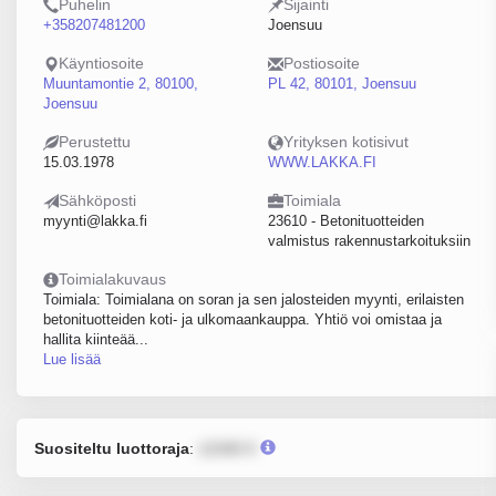
Puhelin
Sijainti
+358207481200
Joensuu
Käyntiosoite
Postiosoite
Muuntamontie 2, 80100,
PL 42, 80101, Joensuu
Joensuu
Perustettu
Yrityksen kotisivut
15.03.1978
WWW.LAKKA.FI
Sähköposti
Toimiala
myynti@lakka.fi
23610 - Betonituotteiden
valmistus rakennustarkoituksiin
Toimialakuvaus
Toimiala: Toimialana on soran ja sen jalosteiden myynti, erilaisten
betonituotteiden koti- ja ulkomaankauppa. Yhtiö voi omistaa ja
hallita kiinteää...
Lue lisää
Suositeltu luottoraja
:
12345 €