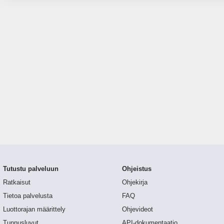
Tutustu palveluun
Ohjeistus
Ratkaisut
Ohjekirja
Tietoa palvelusta
FAQ
Luottorajan määrittely
Ohjevideot
Tunnusluvut
API-dokumentaatio