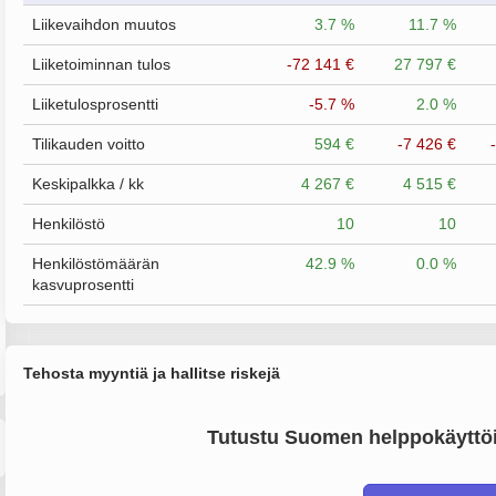
Liikevaihdon muutos
3.7 %
11.7 %
Liiketoiminnan tulos
-72 141 €
27 797 €
Liiketulosprosentti
-5.7 %
2.0 %
Tilikauden voitto
594 €
-7 426 €
Keskipalkka / kk
4 267 €
4 515 €
Henkilöstö
10
10
Henkilöstömäärän
42.9 %
0.0 %
kasvuprosentti
Tehosta myyntiä ja hallitse riskejä
Tutustu Suomen helppokäyttöi