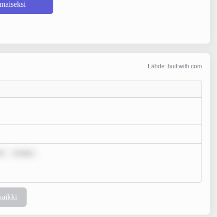
lmaiseksi
Lähde: builtwith.com
r
m ipsu
kaikki