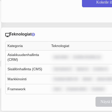
Kokeile i
Teknologiat
Kategoria
Teknologiat
Asiakkuudenhallinta
sum dolor
m dolor sit amet, co
(CRM)
Sisällönhallinta (CMS)
rem ipsum d
ipsum d
m dolor si
Markkinointi
m ipsum dolor sit
ipsum
ipsum dolo
Framework
rem i
m ipsum dolor
m ipsum
Näytä 