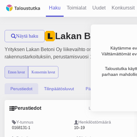
Haku
Toimialat
Uudet
Konkurssit
Lakan Betoni Oy
Näytä haku
Käytämme evä
Yrityksen Lakan Betoni Oy liikevaihto on 1.5 milj. €, tulos 2
Välttämättömät evä
rakennustarkoituksiin, perustamisvuosi 1978 ja sijainti Joen
Taloustutka käyt
Emon luvut
Konsernin luvut
parhaan mahdollis
Perustiedot
Tilinpäätösluvut
Päättäjätiedot
Perustiedot
Lähde: YTJ, PRH, Traficom
Y-tunnus
Henkilöstömäärä
0168131-1
10–19