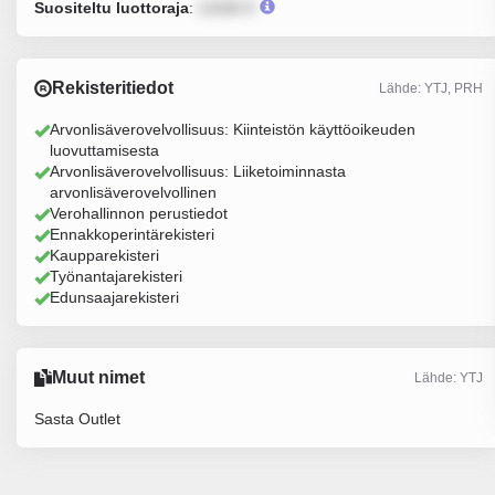
Suositeltu luottoraja
:
12345 €
Rekisteritiedot
Lähde: YTJ, PRH
Arvonlisäverovelvollisuus: Kiinteistön käyttöoikeuden
luovuttamisesta
Arvonlisäverovelvollisuus: Liiketoiminnasta
arvonlisäverovelvollinen
Verohallinnon perustiedot
Ennakkoperintärekisteri
Kaupparekisteri
Työnantajarekisteri
Edunsaajarekisteri
Muut nimet
Lähde: YTJ
Sasta Outlet