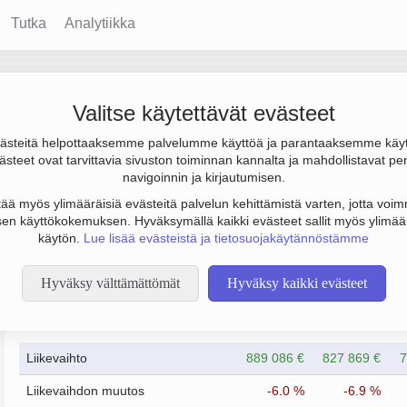
Tutka
Analytiikka
Oy
Valitse käytettävät evästeet
steitä helpottaaksemme palvelumme käyttöä ja parantaaksemme käy
s 36 000 € ja henkilöstömäärä 5. Sen päätoimiala on Vaatteiden
steet ovat tarvittavia sivuston toiminnan kannalta ja mahdollistavat pe
a sijainti Nurmes. Yrityksen yhtiömuoto Osakeyhtiö (OY).
navigoinnin ja kirjautumisen.
tää myös ylimääräisiä evästeitä palvelun kehittämistä varten, jotta voimm
en käyttökokemuksen. Hyväksymällä kaikki evästeet sallit myös ylimää
käytön.
Lue lisää evästeistä ja tietosuojakäytännöstämme
Hyväksy välttämättömät
Hyväksy kaikki evästeet
Taloustiedot
12/2023
12/2024
Liikevaihto
889 086 €
827 869 €
7
Liikevaihdon muutos
-6.0 %
-6.9 %