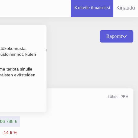
Kokeile ilmaiseksi
Kirjaudu
Raportit
ttökokemusta.
 vähittäiskauppa ilman
rustoiminnot, kuten
e tarjota sinulle
räisten evästeiden
Lähde: PRH
Liikevaihto
12/2025
06 788 €
-14.6 %