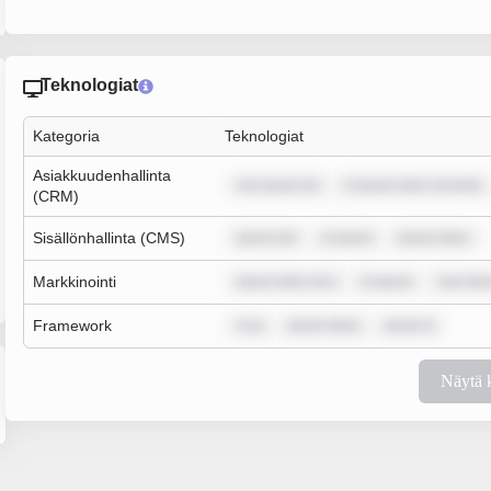
Teknologiat
Kategoria
Teknologiat
Asiakkuudenhallinta
rem ipsum do
m ipsum dolor sit amet,
(CRM)
Sisällönhallinta (CMS)
ipsum dol
m ipsum
ipsum dolor
Markkinointi
ipsum dolor sit a
m ipsum
sum dolo
Framework
m ip
ipsum dolor
ipsum d
Näytä 