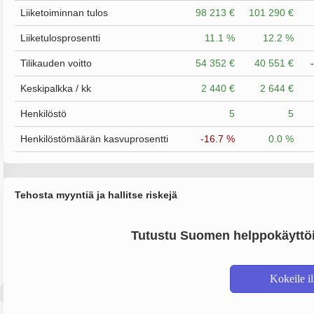
Liiketoiminnan tulos
98 213 €
101 290 €
Liiketulosprosentti
11.1 %
12.2 %
Tilikauden voitto
54 352 €
40 551 €
Keskipalkka / kk
2 440 €
2 644 €
Henkilöstö
5
5
Henkilöstömäärän kasvuprosentti
-16.7 %
0.0 %
Tehosta myyntiä ja hallitse riskejä
Tutustu Suomen helppokäyttöi
Kokeile i