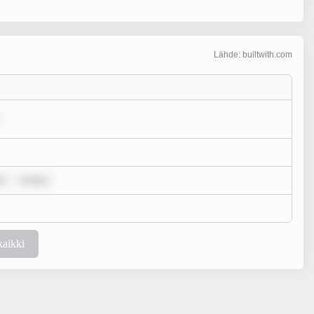
Lähde: builtwith.com
r
m ipsu
kaikki