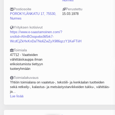
Nurmes
Postiosoite
Perustettu
POROKYLÄNKATU 17, 75530,
15.03.1978
Nurmes
Yrityksen kotisivut
https://www.e-saastamoinen.com/?
srsltid=AfmBOoqsebs9il5rk7-
WcdCjZkHxKnDaTNo6ZwZyX986qzzY1KeFTiiH
Toimiala
47712 - Vaatteiden
vähittäiskauppa ilman
erikoistumista tiettyyn
tuoteryhmään
Toimialakuvaus
Yhtiön toimialana on vaatetus-, tekstiili- ja kenkäalan tuotteiden
sekä retkeily-, kalastus- ja metsästystarvikkeiden tukku-, vähittäis-
ja...
Lue lisää