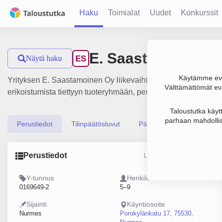
Haku
Toimialat
Uudet
Konkurssit
E. Saastamoinen 
Näytä haku
ES
Käytämme evä
Yrityksen E. Saastamoinen Oy liikevaihto on 707 000 €, tulo
Välttämättömät evä
erikoistumista tiettyyn tuoteryhmään, perustamisvuosi 1978 j
Taloustutka käyt
parhaan mahdollis
Perustiedot
Tilinpäätösluvut
Päättäjätiedot
Perustiedot
Lähde: YTJ, PRH, Traficom
Y-tunnus
Henkilöstömäärä
0169649-2
5–9
Sijainti
Käyntiosoite
Nurmes
Porokylänkatu 17, 75530,