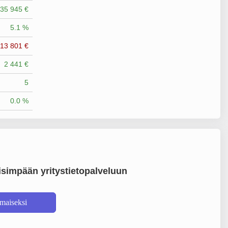
35 945 €
5.1 %
-13 801 €
2 441 €
5
0.0 %
simpään yritystietopalveluun
lmaiseksi