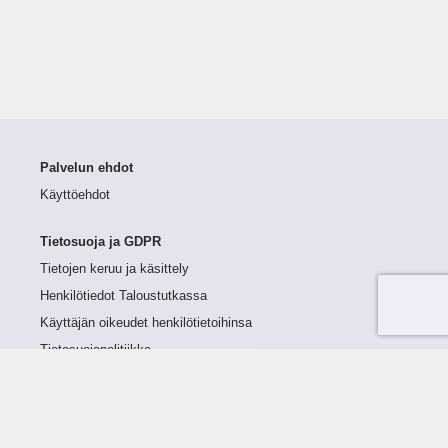
Palvelun ehdot
Käyttöehdot
Tietosuoja ja GDPR
Tietojen keruu ja käsittely
Henkilötiedot Taloustutkassa
Käyttäjän oikeudet henkilötietoihinsa
Tietosuojapolitiikka
Tietoturvapolitiikka
Evästeet
Tutustu palveluun