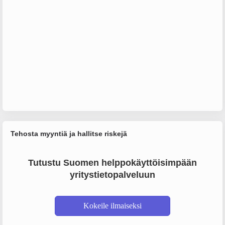
Tehosta myyntiä ja hallitse riskejä
Tutustu Suomen helppokäyttöisimpään
yritystietopalveluun
Kokeile ilmaiseksi