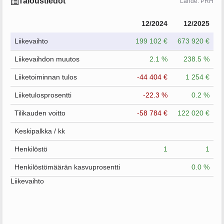
Taloustiedot
Lähde: PRH
12/2024
12/2025
Liikevaihto
199 102 €
673 920 €
Liikevaihdon muutos
2.1 %
238.5 %
Liiketoiminnan tulos
-44 404 €
1 254 €
Liiketulosprosentti
-22.3 %
0.2 %
Tilikauden voitto
-58 784 €
122 020 €
Keskipalkka / kk
Henkilöstö
1
1
Henkilöstömäärän kasvuprosentti
0.0 %
Liikevaihto