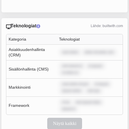
Teknologiat
Lähde: builtwith.com
Kategoria
Teknologiat
Asiakkuudenhallinta
sum dolor
dolor sit amet, con
(CRM)
rem ipsum d
m ipsum
Sisällönhallinta (CMS)
m dolor si
sum dolor sit am
m ipsum
Markkinointi
ipsum dolor
rem ips
m ip
rem ipsum dolo
Framework
ipsum d
Näytä kaikki