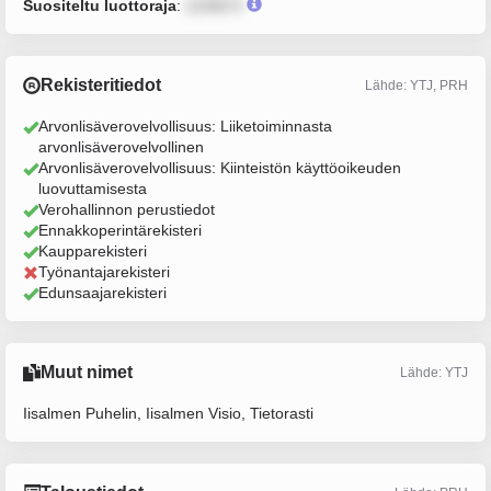
Suositeltu luottoraja
:
12345 €
Rekisteritiedot
Lähde: YTJ, PRH
Arvonlisäverovelvollisuus: Liiketoiminnasta
arvonlisäverovelvollinen
Arvonlisäverovelvollisuus: Kiinteistön käyttöoikeuden
luovuttamisesta
Verohallinnon perustiedot
Ennakkoperintärekisteri
Kaupparekisteri
Työnantajarekisteri
Edunsaajarekisteri
Muut nimet
Lähde: YTJ
Iisalmen Puhelin, Iisalmen Visio, Tietorasti