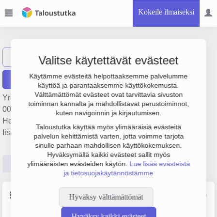
Kokeile ilmaiseksi
Osuuskunta IPY
Näytä haku
Valitse käytettävät evästeet
Käytämme evästeitä helpottaaksemme palvelumme
Raportit
käyttöä ja parantaaksemme käyttökokemusta.
Välttämättömät evästeet ovat tarvittavia sivuston
Yrityksen Osuuskunta IPY liikevaihto on 674 000 €, tulos 1
toiminnan kannalta ja mahdollistavat perustoiminnot,
000 € ja henkilöstömäärä 1. Sen päätoimiala on
kuten navigoinnin ja kirjautumisen.
Holdingyhtiöiden toiminta, perustamisvuosi 1978 ja sijainti
Taloustutka käyttää myös ylimääräisiä evästeitä
Iisalmi. Yrityksen yhtiömuoto Osuuskunta (OS).
palvelun kehittämistä varten, jotta voimme tarjota
sinulle parhaan mahdollisen käyttökokemuksen.
Hyväksymällä kaikki evästeet sallit myös
Perustiedot
Tilinpäätösluvut
Päättäjätiedot
ylimääräisten evästeiden käytön.
Lue lisää evästeistä
ja tietosuojakäytännöstämme
Perustiedot
Lähde: YTJ, PRH, Traficom
Hyväksy välttämättömät
Hyväksy kaikki evästeet
Y-tunnus
Yritysmuoto