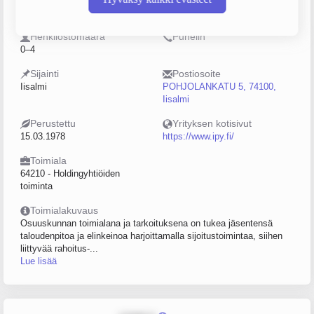
0170403-4
Osuuskunta (OS)
Henkilöstömäärä
Puhelin
0–4
Sijainti
Postiosoite
Iisalmi
POHJOLANKATU 5, 74100,
Iisalmi
Perustettu
Yrityksen kotisivut
15.03.1978
https://www.ipy.fi/
Toimiala
64210 - Holdingyhtiöiden
toiminta
Toimialakuvaus
Osuuskunnan toimialana ja tarkoituksena on tukea jäsentensä
taloudenpitoa ja elinkeinoa harjoittamalla sijoitustoimintaa, siihen
liittyvää rahoitus-...
Lue lisää