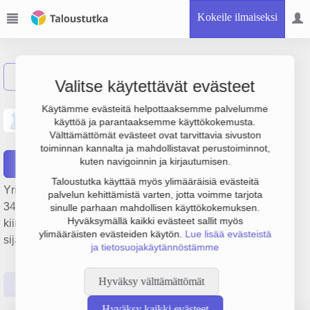
Kokeile ilmaiseksi
Näytä haku
Valitse käytettävät evästeet
Kiinteistö Oy
Käytämme evästeitä helpottaaksemme palvelumme
käyttöä ja parantaaksemme käyttökokemusta.
Pöllösenlahdenhaka
Välttämättömät evästeet ovat tarvittavia sivuston
toiminnan kannalta ja mahdollistavat perustoiminnot,
kuten navigoinnin ja kirjautumisen.
Raportit
Taloustutka käyttää myös ylimääräisiä evästeitä
Yrityksen Kiinteistö Oy Pöllösenlahdenhaka liikevaihto on
palvelun kehittämistä varten, jotta voimme tarjota
347 000 € ja tulos 119 000 €. Sen päätoimiala on Muu
sinulle parhaan mahdollisen käyttökokemuksen.
Hyväksymällä kaikki evästeet sallit myös
kiinteistöjen vuokraus ja hallinta, perustamisvuosi 1978 ja
ylimääräisten evästeiden käytön.
Lue lisää evästeistä
sijainti Iisalmi. Yrityksen yhtiömuoto Osakeyhtiö (OY).
ja tietosuojakäytännöstämme
Hyväksy välttämättömät
Perustiedot
Tilinpäätösluvut
Päättäjätiedot
Hyväksy kaikki evästeet