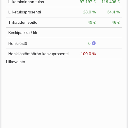
Liiketoiminnan tulos
97 197 €
119 406 €
Liiketulosprosentti
28.0 %
34.4 %
Tilikauden voitto
49 €
46 €
Keskipalkka / kk
Henkilöstö
0
Henkilöstömäärän kasvuprosentti
-100.0 %
Liikevaihto