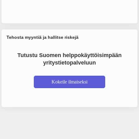
Tehosta myyntiä ja hallitse riskejä
Tutustu Suomen helppokäyttöisimpään
yritystietopalveluun
Kokeile ilmaiseksi