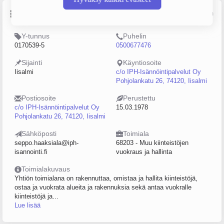
Perustiedot
Lähde: YTJ, PRH, Traficom
Y-tunnus
Puhelin
0170539-5
0500677476
Sijainti
Käyntiosoite
Iisalmi
c/o IPH-Isännöintipalvelut Oy
Pohjolankatu 26, 74120, Iisalmi
Postiosoite
Perustettu
c/o IPH-Isännöintipalvelut Oy
15.03.1978
Pohjolankatu 26, 74120, Iisalmi
Sähköposti
Toimiala
seppo.haaksiala@iph-
68203 - Muu kiinteistöjen
isannointi.fi
vuokraus ja hallinta
Toimialakuvaus
Yhtiön toimialana on rakennuttaa, omistaa ja hallita kiinteistöjä,
ostaa ja vuokrata alueita ja rakennuksia sekä antaa vuokralle
kiinteistöjä ja...
Lue lisää