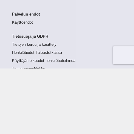
Palvelun ehdot
Käyttöehdot
Tietosuoja ja GDPR
Tietojen keruu ja käsittely
Henkilötiedot Taloustutkassa
Käyttäjän oikeudet henkilötietoihinsa
Tietosuojapolitiikka
Tietoturvapolitiikka
Evästeet
Tutustu palveluun
Ratkaisut
Tietoa palvelusta
Luottorajan määrittely
Tunnusluvut