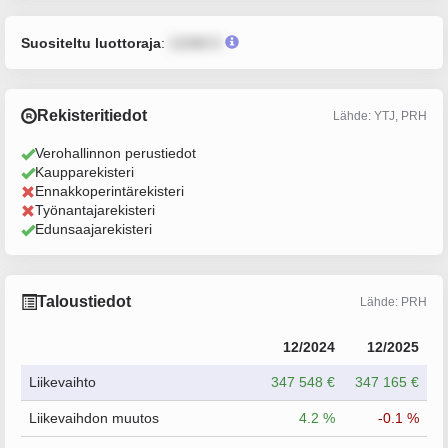
Suositeltu luottoraja
:
12345 €
Rekisteritiedot
Lähde: YTJ, PRH
Verohallinnon perustiedot
Kaupparekisteri
Ennakkoperintärekisteri
Työnantajarekisteri
Edunsaajarekisteri
Taloustiedot
Lähde: PRH
12/2024
12/2025
Liikevaihto
347 548 €
347 165 €
Liikevaihdon muutos
4.2 %
-0.1 %