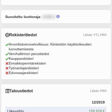
Suositeltu luottoraja
:
12345 €
Rekisteritiedot
Lähde: YTJ, PRH
Arvonlisäverovelvollisuus: Kiinteistön käyttöoikeuden
luovuttamisesta
Verohallinnon perustiedot
Kaupparekisteri
Ennakkoperintärekisteri
Työnantajarekisteri
Edunsaajarekisteri
Taloustiedot
Lähde: PRH
12/2019
Liikevaihto
159 918 €