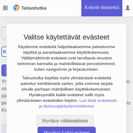
Kokeile ilmaiseksi
Näytä haku
Valitse käytettävät evästeet
Kiinteistö Oy Kuopion
Käytämme evästeitä helpottaaksemme palvelumme
KK
käyttöä ja parantaaksemme käyttökokemusta.
Tasavallankatu 22
Välttämättömät evästeet ovat tarvittavia sivuston
toiminnan kannalta ja mahdollistavat perustoiminnot,
kuten navigoinnin ja kirjautumisen.
Raportit
Taloustutka käyttää myös ylimääräisiä evästeitä
Yrityksen Kiinteistö Oy Kuopion Tasavallankatu 22 liikevaihto
palvelun kehittämistä varten, jotta voimme tarjota
on 160 000 €, tulos 72 000 € ja henkilöstömäärä 2. Sen
sinulle parhaan mahdollisen käyttökokemuksen.
Hyväksymällä kaikki evästeet sallit myös
päätoimiala on Muu kiinteistöjen vuokraus ja hallinta,
ylimääräisten evästeiden käytön.
Lue lisää evästeistä
perustamisvuosi 1978 ja sijainti Kuopio. Yrityksen yhtiömuoto
ja tietosuojakäytännöstämme
Keskinäinen kiinteistöosakeyhtiö (KKOY).
Hyväksy välttämättömät
Perustiedot
Tilinpäätösluvut
Päättäjätiedot
Hyväksy kaikki evästeet