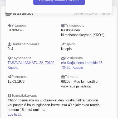
Perustiedot
Lähde: YTJ, PRH, Traficom
Y-tunnus
Yritysmuoto
0170998-6
Keskinäinen
kiinteistöosakeyhtiö (KKOY)
Henkilöstömäärä
Sijainti
0–4
Kuopio
Käyntiosoite
Postiosoite
TASAVALLANKATU 22, 70620,
c/o Karjalainen Lampitie 18,
Kuopio
70420, Kuopio
Perustettu
Toimiala
15.03.1978
68203 - Muu kiinteistöjen
vuokraus ja hallinta
Toimialakuvaus
Yhtiön toimialana on vuokraoikeuden nojalla hallita Kuopion
kaupungin 8 kaupunginosan korttelissa 49 sijaitsevaa tonttia
numero 18 sekä omistaa...
Lue lisää