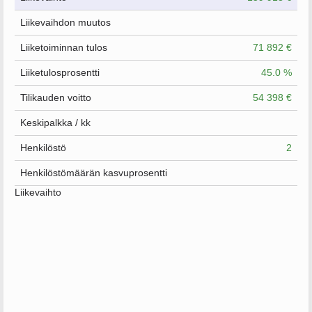
Liikevaihdon muutos
Liiketoiminnan tulos
71 892 €
Liiketulosprosentti
45.0 %
Tilikauden voitto
54 398 €
Keskipalkka / kk
Henkilöstö
2
Henkilöstömäärän kasvuprosentti
Liikevaihto