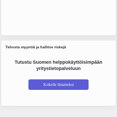
Tehosta myyntiä ja hallitse riskejä
Tutustu Suomen helppokäyttöisimpään
yritystietopalveluun
Kokeile ilmaiseksi