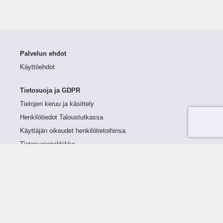
Palvelun ehdot
Käyttöehdot
Tietosuoja ja GDPR
Tietojen keruu ja käsittely
Henkilötiedot Taloustutkassa
Käyttäjän oikeudet henkilötietoihinsa
Tietosuojapolitiikka
Tietoturvapolitiikka
Evästeet
Tutustu palveluun
Ratkaisut
Tietoa palvelusta