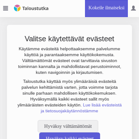
Kokeile ilmaiseksi
Valitse käytettävät evästeet
Käytämme evästeitä helpottaaksemme palvelumme
käyttöä ja parantaaksemme käyttökokemusta.
Joudumme käyttämään botinestovarmennusta sivustollamme.
Välttämättömät evästeet ovat tarvittavia sivuston
Suoritathan alla olevan varmistuksen.
toiminnan kannalta ja mahdollistavat perustoiminnot,
kuten navigoinnin ja kirjautumisen.
Taloustutka käyttää myös ylimääräisiä evästeitä
palvelun kehittämistä varten, jotta voimme tarjota
sinulle parhaan mahdollisen käyttökokemuksen.
Hyväksymällä kaikki evästeet sallit myös
ylimääräisten evästeiden käytön.
Lue lisää evästeistä
ja tietosuojakäytännöstämme
Hyväksy välttämättömät
Hyväksy kaikki evästeet