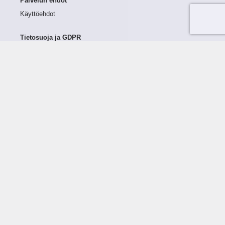
Palvelun ehdot
Käyttöehdot
Tietosuoja ja GDPR
Tietojen keruu ja käsittely
Henkilötiedot Taloustutkassa
Käyttäjän oikeudet henkilötietoihinsa
Tietosuojapolitiikka
Tietoturvapolitiikka
Evästeet
Tutustu palveluun
Ratkaisut
Tietoa palvelusta
Luottorajan määrittely
Tunnusluvut
Maksuviiveet
Hinnasto