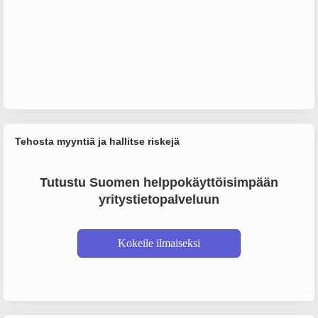
Tehosta myyntiä ja hallitse riskejä
Tutustu Suomen helppokäyttöisimpään
yritystietopalveluun
Kokeile ilmaiseksi