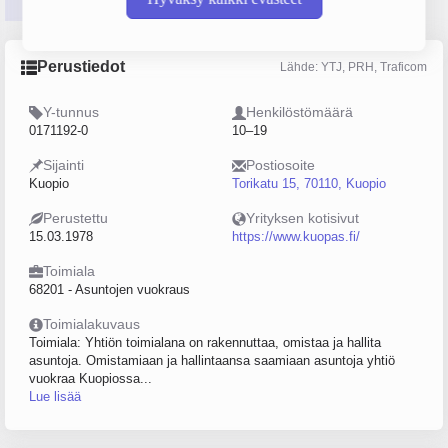
Perustiedot
Tilinpäätösluvut
Päättäjätiedot
Perustiedot
Lähde: YTJ, PRH, Traficom
Y-tunnus
Henkilöstömäärä
0171192-0
10–19
Sijainti
Postiosoite
Kuopio
Torikatu 15, 70110, Kuopio
Perustettu
Yrityksen kotisivut
15.03.1978
https://www.kuopas.fi/
Toimiala
68201 - Asuntojen vuokraus
Toimialakuvaus
Toimiala: Yhtiön toimialana on rakennuttaa, omistaa ja hallita
asuntoja. Omistamiaan ja hallintaansa saamiaan asuntoja yhtiö
vuokraa Kuopiossa...
Lue lisää