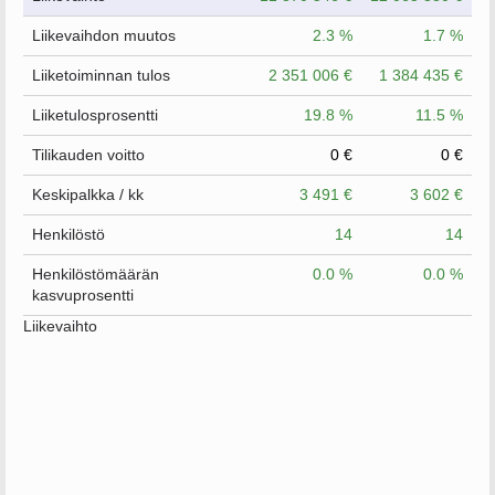
Liikevaihdon muutos
2.3 %
1.7 %
Liiketoiminnan tulos
2 351 006 €
1 384 435 €
Liiketulosprosentti
19.8 %
11.5 %
Tilikauden voitto
0 €
0 €
Keskipalkka / kk
3 491 €
3 602 €
Henkilöstö
14
14
Henkilöstömäärän
0.0 %
0.0 %
kasvuprosentti
Liikevaihto