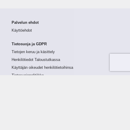
Palvelun ehdot
Käyttöehdot
Tietosuoja ja GDPR
Tietojen keruu ja käsittely
Henkilötiedot Taloustutkassa
Käyttäjän oikeudet henkilötietoihinsa
Tietosuojapolitiikka
Tietoturvapolitiikka
Evästeet
Tutustu palveluun
Ratkaisut
Tietoa palvelusta
Luottorajan määrittely