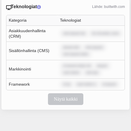
Teknologiat
Lähde: builtwith.com
Kategoria
Teknologiat
Asiakkuudenhallinta
rem ipsum do
lor sit amet, cons
(CRM)
ipsum dol
rem ipsum
Sisällönhallinta (CMS)
rem ipsum dolo
m ipsum dolor sit
ipsum
Markkinointi
sum dolor
rem ips
Framework
m ip
sum dolor s
m ipsum
Näytä kaikki