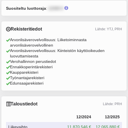
Suositeltu luottoraja
:
12345 €
Rekisteritiedot
Lähde: YTJ, PRH
Arvonlisäverovelvollisuus: Liiketoiminnasta
arvonlisäverovelvollinen
Arvonlisäverovelvollisuus: Kiinteistön käyttöoikeuden
luovuttamisesta
Verohallinnon perustiedot
Ennakkoperintärekisteri
Kaupparekisteri
Työnantajarekisteri
Edunsaajarekisteri
Taloustiedot
Lähde: PRH
12/2024
12/2025
Liikevaihto
11 870 546 €
12 065 880 €