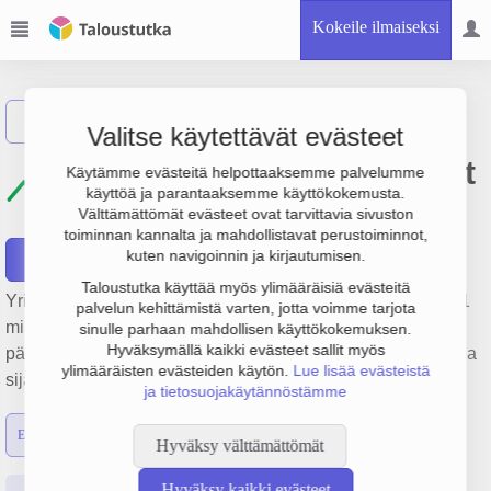
Kokeile ilmaiseksi
Näytä haku
Valitse käytettävät evästeet
Kuopion Opiskelija-asunnot
Käytämme evästeitä helpottaaksemme palvelumme
käyttöä ja parantaaksemme käyttökokemusta.
Oy
Välttämättömät evästeet ovat tarvittavia sivuston
toiminnan kannalta ja mahdollistavat perustoiminnot,
kuten navigoinnin ja kirjautumisen.
Raportit
Taloustutka käyttää myös ylimääräisiä evästeitä
Yrityksen Kuopion Opiskelija-asunnot Oy liikevaihto on 12.1
palvelun kehittämistä varten, jotta voimme tarjota
milj. €, tulos 1.4 milj. € ja henkilöstömäärä 14. Sen
sinulle parhaan mahdollisen käyttökokemuksen.
Hyväksymällä kaikki evästeet sallit myös
päätoimiala on Asuntojen vuokraus, perustamisvuosi 1978 ja
ylimääräisten evästeiden käytön.
Lue lisää evästeistä
sijainti Kuopio. Yrityksen yhtiömuoto Osakeyhtiö (OY).
ja tietosuojakäytännöstämme
Emon luvut
Konsernin luvut
Hyväksy välttämättömät
Hyväksy kaikki evästeet