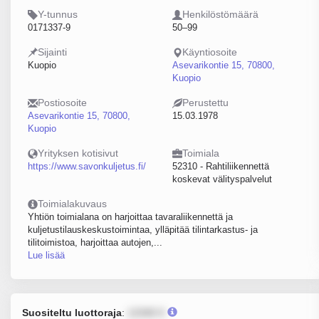
Y-tunnus
Henkilöstömäärä
0171337-9
50–99
Sijainti
Käyntiosoite
Kuopio
Asevarikontie 15, 70800,
Kuopio
Postiosoite
Perustettu
Asevarikontie 15, 70800,
15.03.1978
Kuopio
Yrityksen kotisivut
Toimiala
https://www.savonkuljetus.fi/
52310 - Rahtiliikennettä
koskevat välityspalvelut
Toimialakuvaus
Yhtiön toimialana on harjoittaa tavaraliikennettä ja
kuljetustilauskeskustoimintaa, ylläpitää tilintarkastus- ja
tilitoimistoa, harjoittaa autojen,...
Lue lisää
Suositeltu luottoraja
:
12345 €