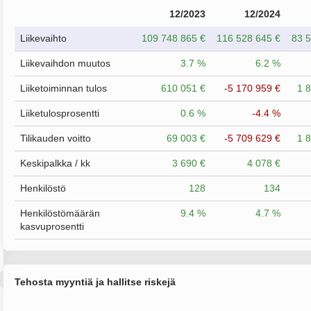
12/2023
12/2024
Liikevaihto
109 748 865 €
116 528 645 €
83 5
Liikevaihdon muutos
3.7 %
6.2 %
Liiketoiminnan tulos
610 051 €
-5 170 959 €
1 
Liiketulosprosentti
0.6 %
-4.4 %
Tilikauden voitto
69 003 €
-5 709 629 €
1 
Keskipalkka / kk
3 690 €
4 078 €
Henkilöstö
128
134
Henkilöstömäärän
9.4 %
4.7 %
kasvuprosentti
Tehosta myyntiä ja hallitse riskejä