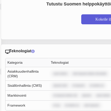
Tutustu Suomen helppokäyttöi
Kokeile i
Teknologiat
Kategoria
Teknologiat
Asiakkuudenhallinta
sum dolor
rem ipsum dolor sit amet
(CRM)
Sisällönhallinta (CMS)
ipsum dol
m ipsum
m dolor si
Markkinointi
m ipsum dolor sit
ipsum
sum dolor
Framework
m ip
m dolor si
rem ipsum