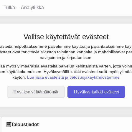
Tutka
Analytiikka
Valitse käytettävät evästeet
steitä helpottaaksemme palvelumme käyttöä ja parantaaksemme käy
 1.8 milj. € ja henkilöstömäärä 96. Sen päätoimiala on Rahtiliiken
steet ovat tarvittavia sivuston toiminnan kannalta ja mahdollistavat pe
o Osakeyhtiö (OY).
navigoinnin ja kirjautumisen.
tää myös ylimääräisiä evästeitä palvelun kehittämistä varten, jotta voimm
en käyttökokemuksen. Hyväksymällä kaikki evästeet sallit myös ylimää
käytön.
Lue lisää evästeistä ja tietosuojakäytännöstämme
Hyväksy välttämättömät
Hyväksy kaikki evästeet
Taloustiedot