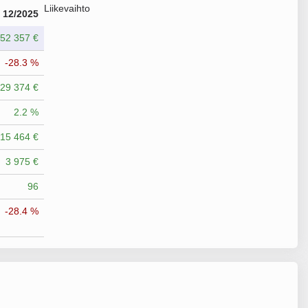
Liikevaihto
12/2025
52 357 €
-28.3 %
829 374 €
2.2 %
815 464 €
3 975 €
96
-28.4 %