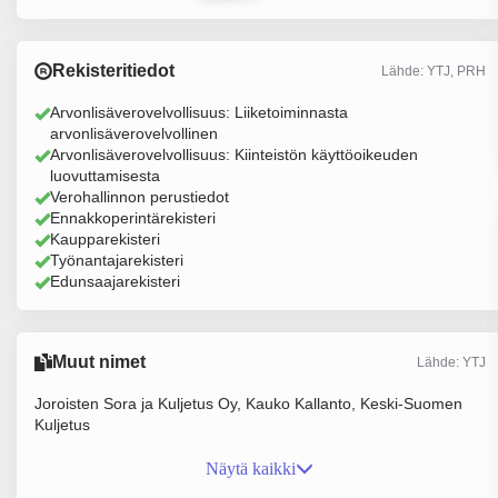
Rekisteritiedot
Lähde: YTJ, PRH
Arvonlisäverovelvollisuus: Liiketoiminnasta
arvonlisäverovelvollinen
Arvonlisäverovelvollisuus: Kiinteistön käyttöoikeuden
luovuttamisesta
Verohallinnon perustiedot
Ennakkoperintärekisteri
Kaupparekisteri
Työnantajarekisteri
Edunsaajarekisteri
Muut nimet
Lähde: YTJ
Joroisten Sora ja Kuljetus Oy, Kauko Kallanto, Keski-Suomen
Kuljetus
Näytä kaikki