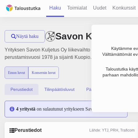
Haku
Toimialat
Uudet
Konkurssit
Savon Kuljetus Oy
Näytä haku
Käytämme evä
Yrityksen Savon Kuljetus Oy liikevaihto on 83.6 milj. €, tulos
Välttämättömät evä
perustamisvuosi 1978 ja sijainti Kuopio. Yrityksen yhtiömuot
Taloustutka käyt
Emon luvut
Konsernin luvut
parhaan mahdollis
Perustiedot
Tilinpäätösluvut
Päättäjätiedot
4 yritystä
on sulautunut yritykseen Savon Kuljetus Oy
Perustiedot
Lähde: YTJ, PRH, Traficom