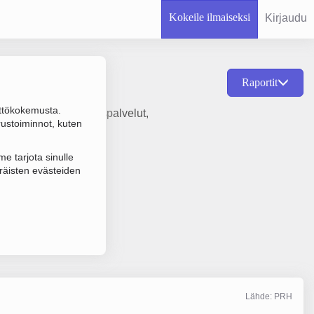
Kokeile ilmaiseksi
Kirjaudu
Raportit
ttökokemusta.
nettä koskevat välityspalvelut,
rustoiminnot, kuten
e tarjota sinulle
räisten evästeiden
Lähde: PRH