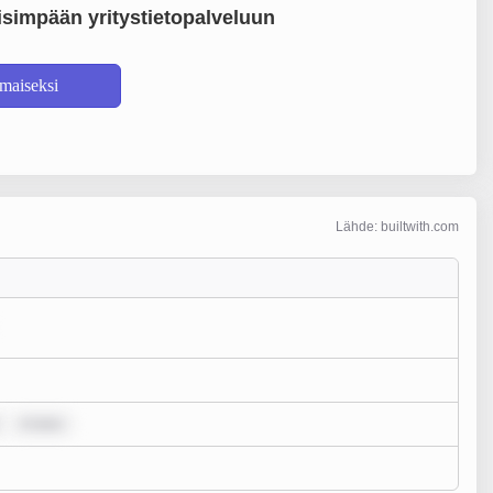
simpään yritystietopalveluun
lmaiseksi
Lähde: builtwith.com
m ipsu