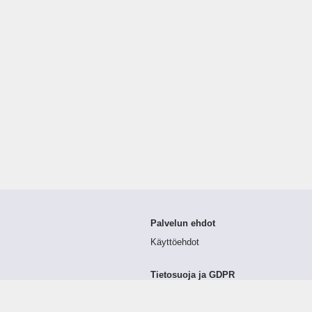
Palvelun ehdot
Käyttöehdot
Tietosuoja ja GDPR
Tietojen keruu ja käsittely