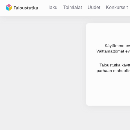
Haku
Toimialat
Uudet
Konkurssit
Käytämme evä
Välttämättömät evä
Joudumme käyt
Taloustutka käyt
parhaan mahdollis