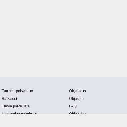
Tutustu palveluun
Ohjeistus
Ratkaisut
Ohjekirja
Tietoa palvelusta
FAQ
Luottorajan määrittely
Ohjevideot
Tunnusluvut
API-dokumentaatio