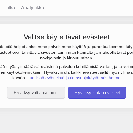
Tutka
Analytiikka
Valitse käytettävät evästeet
steitä helpottaaksemme palvelumme käyttöä ja parantaaksemme käy
steet ovat tarvittavia sivuston toiminnan kannalta ja mahdollistavat pe
tämään botinestovarmennusta sivustollamme. Suoritathan alla olevan
navigoinnin ja kirjautumisen.
tää myös ylimääräisiä evästeitä palvelun kehittämistä varten, jotta voimm
en käyttökokemuksen. Hyväksymällä kaikki evästeet sallit myös ylimää
käytön.
Lue lisää evästeistä ja tietosuojakäytännöstämme
Hyväksy välttämättömät
Hyväksy kaikki evästeet