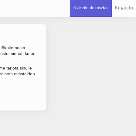
Kokeile ilmaiseksi
Kirjaudu
ttökokemusta.
rustoiminnot, kuten
 varmistuksen.
e tarjota sinulle
räisten evästeiden