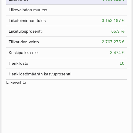
Liikevaihdon muutos
Liiketoiminnan tulos
3 153 197 €
Liiketulosprosentti
65.9 %
Tilikauden voitto
2 767 275 €
Keskipalkka / kk
3 474 €
Henkilöstö
10
Henkilöstömäärän kasvuprosentti
Liikevaihto