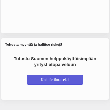
Tehosta myyntiä ja hallitse riskejä
Tutustu Suomen helppokäyttöisimpään
yritystietopalveluun
Kokeile ilmaiseksi