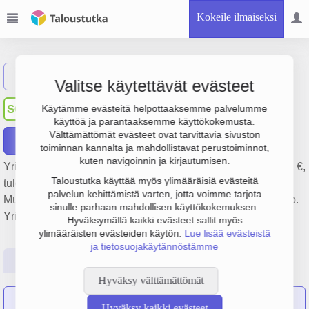
Kokeile ilmaiseksi
Näytä haku
Valitse käytettävät evästeet
Sydän-Savon Osuuspankki
SO
Käytämme evästeitä helpottaaksemme palvelumme
käyttöä ja parantaaksemme käyttökokemusta.
Välttämättömät evästeet ovat tarvittavia sivuston
Raportit
toiminnan kannalta ja mahdollistavat perustoiminnot,
kuten navigoinnin ja kirjautumisen.
Yrityksen Sydän-Savon Osuuspankki liikevaihto on 4.8 milj. €,
Taloustutka käyttää myös ylimääräisiä evästeitä
tulos 3.2 milj. € ja henkilöstömäärä 10. Sen päätoimiala on
palvelun kehittämistä varten, jotta voimme tarjota
Muu pankkitoiminta, perustamisvuosi 1978 ja sijainti Kuopio.
sinulle parhaan mahdollisen käyttökokemuksen.
Yrityksen yhtiömuoto Osuuspankki (OP).
Hyväksymällä kaikki evästeet sallit myös
ylimääräisten evästeiden käytön.
Lue lisää evästeistä
ja tietosuojakäytännöstämme
Perustiedot
Tilinpäätösluvut
Päättäjätiedot
Hyväksy välttämättömät
Seuraavat yritykset ovat sulautuneet yritykseen Sydän-Savon
Hyväksy kaikki evästeet