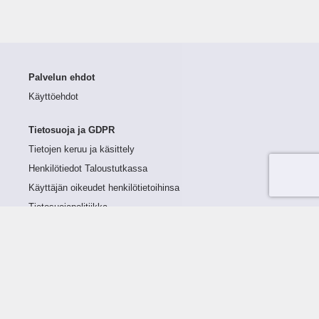
Palvelun ehdot
Käyttöehdot
Tietosuoja ja GDPR
Tietojen keruu ja käsittely
Henkilötiedot Taloustutkassa
Käyttäjän oikeudet henkilötietoihinsa
Tietosuojapolitiikka
Tietoturvapolitiikka
Evästeet
Tutustu palveluun
Ratkaisut
Tietoa palvelusta