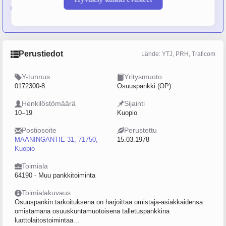
Osuuspankki:
Riistaveden Osuuspankki
,
Rautalammin
Osuuspankki
Perustiedot
Lähde: YTJ, PRH, Traficom
Y-tunnus
Yritysmuoto
0172300-8
Osuuspankki (OP)
Henkilöstömäärä
Sijainti
10–19
Kuopio
Postiosoite
Perustettu
MAANINGANTIE 31, 71750,
15.03.1978
Kuopio
Toimiala
64190 - Muu pankkitoiminta
Toimialakuvaus
Osuuspankin tarkoituksena on harjoittaa omistaja-asiakkaidensa
omistamana osuuskuntamuotoisena talletuspankkina
luottolaitostoimintaa...