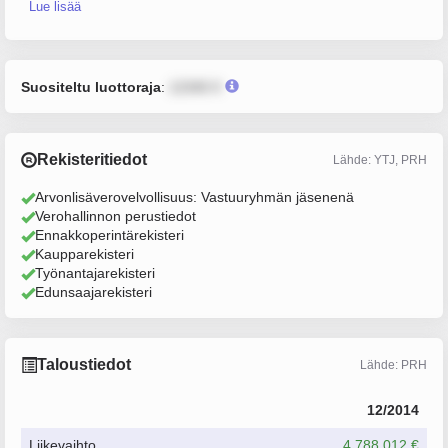
Lue lisää
Suositeltu luottoraja
:
12345 €
Rekisteritiedot
Lähde: YTJ, PRH
Arvonlisäverovelvollisuus: Vastuuryhmän jäsenenä
Verohallinnon perustiedot
Ennakkoperintärekisteri
Kaupparekisteri
Työnantajarekisteri
Edunsaajarekisteri
Taloustiedot
Lähde: PRH
12/2014
Liikevaihto
4 788 012 €