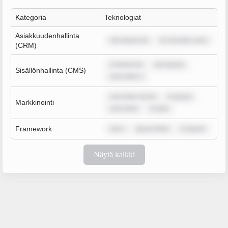
Kategoria
Teknologiat
Asiakkuudenhallinta
rem ipsum do
lor sit amet, cons
(CRM)
m ipsum do
rem ipsum
Sisällönhallinta (CMS)
sum dolor s
sum dolor sit am
m ipsum
Markkinointi
sum dolor
m ipsu
Framework
rem i
ipsum dolor
m ipsum
Näytä kaikki