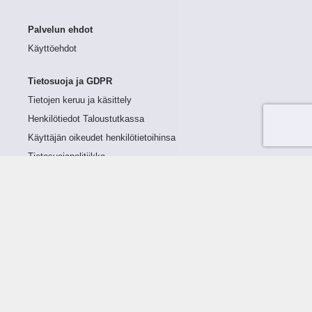
Palvelun ehdot
Käyttöehdot
Tietosuoja ja GDPR
Tietojen keruu ja käsittely
Henkilötiedot Taloustutkassa
Käyttäjän oikeudet henkilötietoihinsa
Tietosuojapolitiikka
Tietoturvapolitiikka
Evästeet
Tutustu palveluun
Ratkaisut
Tietoa palvelusta
Luottorajan määrittely
Tunnusluvut