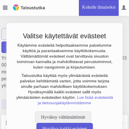
Kokeile ilmaiseksi
Siilin Autotalo Oy
Näytä haku
Valitse käytettävät evästeet
Käytämme evästeitä helpottaaksemme palvelumme
Raportit
käyttöä ja parantaaksemme käyttökokemusta.
Välttämättömät evästeet ovat tarvittavia sivuston
Yrityksen Siilin Autotalo Oy liikevaihto on 3.7 milj. €, tulos 233
toiminnan kannalta ja mahdollistavat perustoiminnot,
000 € ja henkilöstömäärä 11. Sen päätoimiala on Muu
kuten navigoinnin ja kirjautumisen.
moottoriajoneuvojen osien ja varusteiden vähittäiskauppa,
Taloustutka käyttää myös ylimääräisiä evästeitä
perustamisvuosi 1978 ja sijainti Siilinjärvi. Yrityksen
palvelun kehittämistä varten, jotta voimme tarjota
yhtiömuoto Osakeyhtiö (OY).
sinulle parhaan mahdollisen käyttökokemuksen.
Hyväksymällä kaikki evästeet sallit myös
ylimääräisten evästeiden käytön.
Lue lisää evästeistä
ja tietosuojakäytännöstämme
Perustiedot
Tilinpäätösluvut
Päättäjätiedot
Hyväksy välttämättömät
Perustiedot
Lähde: YTJ, PRH, Traficom
Hyväksy kaikki evästeet