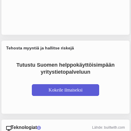
Tehosta myyntiä ja hallitse riskejä
Tutustu Suomen helppokäyttöisimpään
yritystietopalveluun
Kokeile ilmaiseksi
Teknologiat
Lähde: builtwith.com