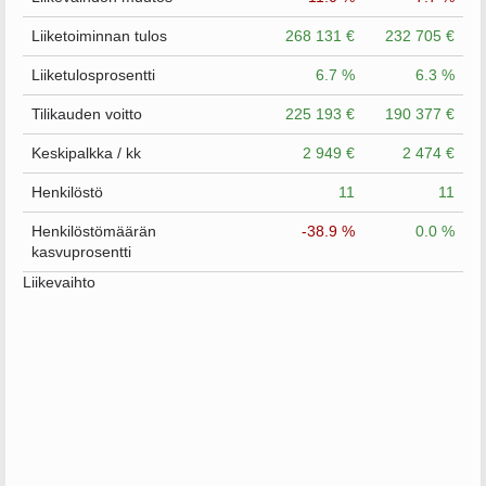
Liiketoiminnan tulos
268 131 €
232 705 €
Liiketulosprosentti
6.7 %
6.3 %
Tilikauden voitto
225 193 €
190 377 €
Keskipalkka / kk
2 949 €
2 474 €
Henkilöstö
11
11
Henkilöstömäärän
-38.9 %
0.0 %
kasvuprosentti
Liikevaihto