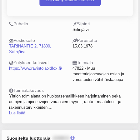
Y-tunnus
Henkilöstömäärä
0172673-5
10–19
Puhelin
Sijainti
Siilinjärvi
Postiosoite
Perustettu
TARINANTIE 2, 71800,
15.03.1978
Siilinjärvi
Yrityksen kotisivut
Toimiala
https://www.ravintolaoldfox.fi/
47822 - Muu
moottoriajoneuvojen osien ja
varusteiden vähittäiskauppa
Toimialakuvaus
Yhtiön toimialana on huoltoasemaliikkeen harjoittaminen sekä
autojen ja ajoneuvojen varaosien myynti, rauta-, maatalous- ja
rakennustarvikkeiden,...
Lue lisää
Suositeltu luottoraja
:
12345 €